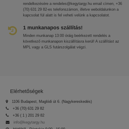
rendelkezésére a rendeles@kegytargy.hu email címen, +36
(70) 631 29 82-es telefonszámon, illetve weboldalunkon a
kapcsolat fül alatt is fel veheti velünk a kapcsolatot.
1 munkanapos szállítás!
Minden munkanap 13:00 óráig beérkezett rendelés a
következő munkanapon kiszállításra kerül! A szállítást az
MPL vagy a GLS futárszolgálat végzi.
Elérhetőségek
1106 Budapest, Maglódi út 6. (Nagykereskedés)
+36 (70) 631 29 82
+36 ( 1 ) 201 29 82
info@kegytargy.hu