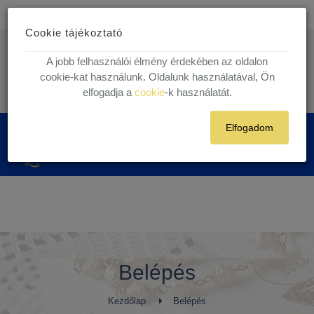
1 munkanapos házhoz szállítás!
Készleten lévő termékekre.
Cookie tájékoztató
Ingyenes kiszállítás
30.000 Ft felett egyéni vásárlóink részére!
info@kegytargy.hu
A jobb felhasználói élmény érdekében az oldalon
+36 (70) 631 29 82 | +36 ( 1 ) 201 29 82
cookie-kat használunk. Oldalunk használatával, Ön
elfogadja a
cookie
-k használatát.
Belépés
Regisztráció
Elfogadom
0
Belépés
Kezdőlap
Belépés