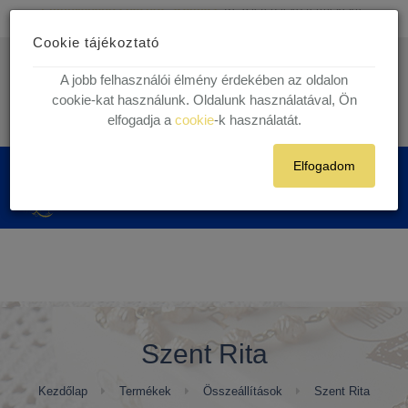
Ingyenes kiszállítás
30.000 Ft felett egyéni vásárlóink részére!
Cookie tájékoztató
1 munkanapos házhoz szállítás!
Készleten lévő termékekre.
info@kegytargy.hu
A jobb felhasználói élmény érdekében az oldalon
+36 (70) 631 29 82 | +36 ( 1 ) 201 29 82
cookie-kat használunk. Oldalunk használatával, Ön
elfogadja a
cookie
-k használatát.
Belépés
Regisztráció
Elfogadom
0
Szent Rita
Kezdőlap
Termékek
Összeállítások
Szent Rita