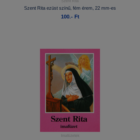
Szent Rita
Részletek...
Szent Rita ezüst színű, fém érem, 22 mm-es
100.- Ft
Kosárba
Imafüzetek
Részletek...