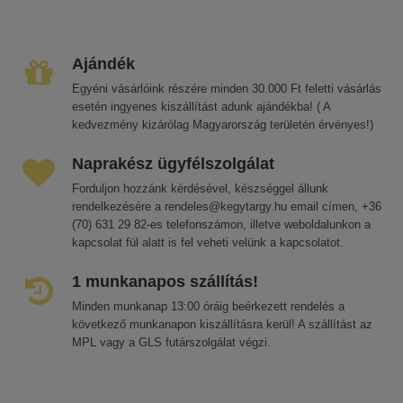
Ajándék
Egyéni vásárlóink részére minden 30.000 Ft feletti vásárlás
esetén ingyenes kiszállítást adunk ajándékba! ( A
kedvezmény kizárólag Magyarország területén érvényes!)
Naprakész ügyfélszolgálat
Forduljon hozzánk kérdésével, készséggel állunk
rendelkezésére a rendeles@kegytargy.hu email címen, +36
(70) 631 29 82-es telefonszámon, illetve weboldalunkon a
kapcsolat fül alatt is fel veheti velünk a kapcsolatot.
1 munkanapos szállítás!
Minden munkanap 13:00 óráig beérkezett rendelés a
következő munkanapon kiszállításra kerül! A szállítást az
MPL vagy a GLS futárszolgálat végzi.