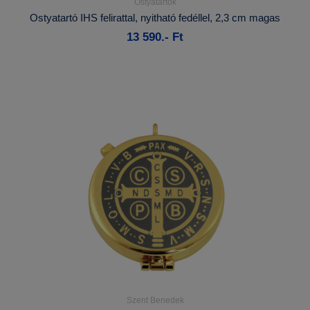
Ostyatartók
Részletek...
Ostyatartó IHS felirattal, nyitható fedéllel, 2,3 cm magas
13 590.- Ft
Kosárba
Szent Benedek
Részletek...