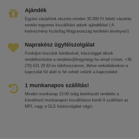
Ajándék
Egyéni vásárlóink részére minden 30.000 Ft feletti vásárlás
esetén ingyenes kiszállítást adunk ajándékba! ( A
kedvezmény kizárólag Magyarország területén érvényes!)
Naprakész ügyfélszolgálat
Forduljon hozzánk kérdésével, készséggel állunk
rendelkezésére a rendeles@kegytargy.hu email címen, +36
(70) 631 29 82-es telefonszámon, illetve weboldalunkon a
kapcsolat fül alatt is fel veheti velünk a kapcsolatot.
1 munkanapos szállítás!
Minden munkanap 13:00 óráig beérkezett rendelés a
következő munkanapon kiszállításra kerül! A szállítást az
MPL vagy a GLS futárszolgálat végzi.