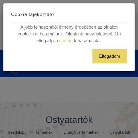
Ingyenes kiszállítás
30.000 Ft felett egyéni vásárlóink részére!
Cookie tájékoztató
1 munkanapos házhoz szállítás!
Készleten lévő termékekre.
info@kegytargy.hu
A jobb felhasználói élmény érdekében az oldalon
+36 (70) 631 29 82 | +36 ( 1 ) 201 29 82
cookie-kat használunk. Oldalunk használatával, Ön
elfogadja a
cookie
-k használatát.
Belépés
Regisztráció
Elfogadom
0
Ostyatartók
Kezdőlap
Termékek
Liturgikus termékek
Ostyatartók