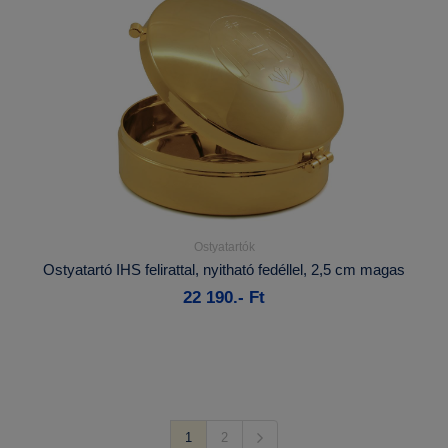
Ostyatartók
Részletek...
Ostyatartó IHS felirattal, nyitható fedéllel, 2,5 cm magas
22 190.- Ft
Kosárba
1
2