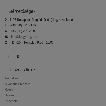
Elérhetőségek
1106 Budapest, Maglódi út 6. (Nagykereskedés)
+36 (70) 631 29 82
+36 ( 1 ) 201 29 82
info@kegytargy.hu
Hétfőtől - Péntekig 9:00 - 16:00
Hasznos linkek
Termékek
A vásárlás menete
Rólunk
Híreink
Kapcsolat