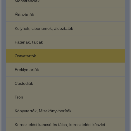
Monstranciák
Áldoztatók
Kelyhek, cibóriumok, áldoztatók
Paténák, tálcák
Ostyatartók
Ereklyetartók
Custodiák
Trón
Könyvtartók, Misekönyvborítók
Keresztelési kancsó és tálca, keresztelési készlet