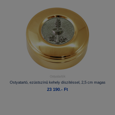
Ostyatartók
Részletek...
Ostyatartó, ezüstszínû kehely díszítéssel, 2,5 cm magas
23 190.- Ft
Kosárba