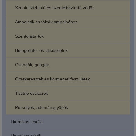
Szenteltvízhintő és szenteltvíztartó vödör
Ampolnák és tálcák ampolnához
Szentolajtartók
Betegellátó- és útikészletek
Csengők, gongok
Oltárkeresztek és körmeneti feszületek
Tisztító eszközök
Perselyek, adománygyűjtők
Liturgikus textília