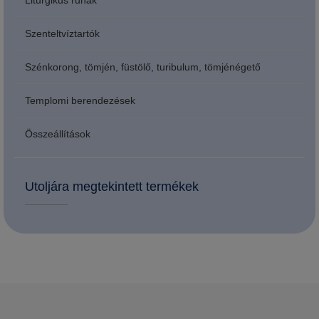
Liturgikus ruhák
Szenteltvíztartók
Szénkorong, tömjén, füstölő, turibulum, tömjénégető
Templomi berendezések
Összeállítások
Utoljára megtekintett termékek