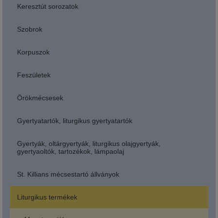
Keresztút sorozatok
Szobrok
Korpuszok
Feszületek
Örökmécsesek
Gyertyatartók, liturgikus gyertyatartók
Gyertyák, oltárgyertyák, liturgikus olajgyertyák,
gyertyaoltók, tartozékok, lámpaolaj
St. Killians mécsestartó állványok
Liturgikus termékek