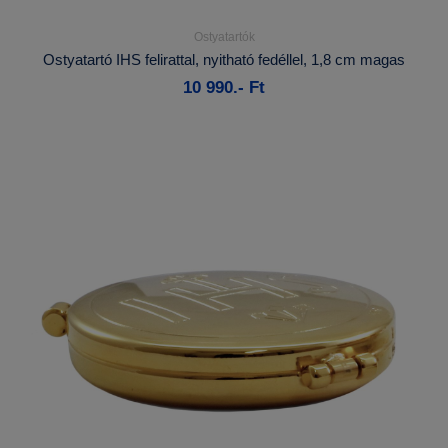
Ostyatartók
Részletek...
Ostyatartó IHS felirattal, nyitható fedéllel, 1,8 cm magas
10 990.- Ft
Rendelhető