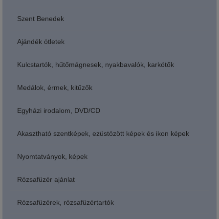
Szent Benedek
Ajándék ötletek
Kulcstartók, hűtőmágnesek, nyakbavalók, karkötők
Medálok, érmek, kitűzők
Egyházi irodalom, DVD/CD
Akasztható szentképek, ezüstözött képek és ikon képek
Nyomtatványok, képek
Rózsafüzér ajánlat
Rózsafüzérek, rózsafüzértartók