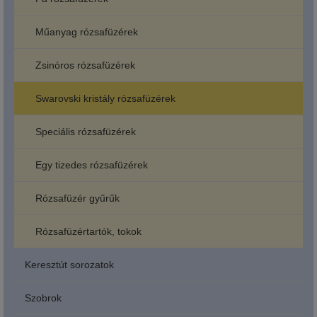
Műanyag rózsafüzérek
Zsinóros rózsafüzérek
Swarovski kristály rózsafüzérek
Speciális rózsafüzérek
Egy tizedes rózsafüzérek
Rózsafüzér gyűrűk
Rózsafüzértartók, tokok
Keresztút sorozatok
Szobrok