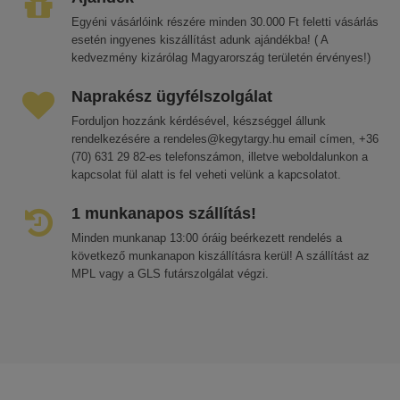
Egyéni vásárlóink részére minden 30.000 Ft feletti vásárlás
esetén ingyenes kiszállítást adunk ajándékba! ( A
kedvezmény kizárólag Magyarország területén érvényes!)
Naprakész ügyfélszolgálat
Forduljon hozzánk kérdésével, készséggel állunk
rendelkezésére a rendeles@kegytargy.hu email címen, +36
(70) 631 29 82-es telefonszámon, illetve weboldalunkon a
kapcsolat fül alatt is fel veheti velünk a kapcsolatot.
1 munkanapos szállítás!
Minden munkanap 13:00 óráig beérkezett rendelés a
következő munkanapon kiszállításra kerül! A szállítást az
MPL vagy a GLS futárszolgálat végzi.