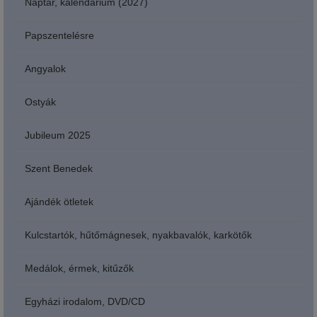
Naptár, kalendárium (2027)
Papszentelésre
Angyalok
Ostyák
Jubileum 2025
Szent Benedek
Ajándék ötletek
Kulcstartók, hűtőmágnesek, nyakbavalók, karkötők
Medálok, érmek, kitűzők
Egyházi irodalom, DVD/CD