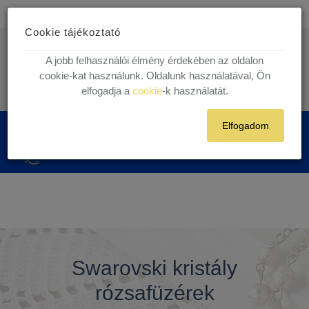
Ingyenes kiszállítás
30.000 Ft felett egyéni vásárlóink részére!
Cookie tájékoztató
1 munkanapos házhoz szállítás!
Készleten lévő termékekre.
info@kegytargy.hu
A jobb felhasználói élmény érdekében az oldalon
+36 (70) 631 29 82 | +36 ( 1 ) 201 29 82
cookie-kat használunk. Oldalunk használatával, Ön
elfogadja a
cookie
-k használatát.
Belépés
Regisztráció
Elfogadom
0
Swarovski kristály
rózsafüzérek