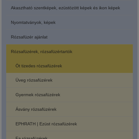
Akasztható szentképek, ezüstözött képek és ikon képek
Nyomtatványok, képek
Rózsafüzér ajánlat
Rózsafüzérek, rózsafüzértartók
Öt tizedes rózsafüzérek
Üveg rózsafüzérek
Gyermek rózsafüzérek
Ásvány rózsafüzérek
EPHRATH | Ezüst rózsafüzérek
Fa rózsafüzérek