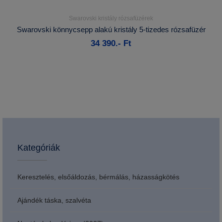
Swarovski kristály rózsafüzérek
Részletek...
Swarovski könnycsepp alakú kristály 5-tizedes rózsafüzér
34 390.- Ft
Kosárba
Kategóriák
Keresztelés, elsőáldozás, bérmálás, házasságkötés
Ajándék táska, szalvéta