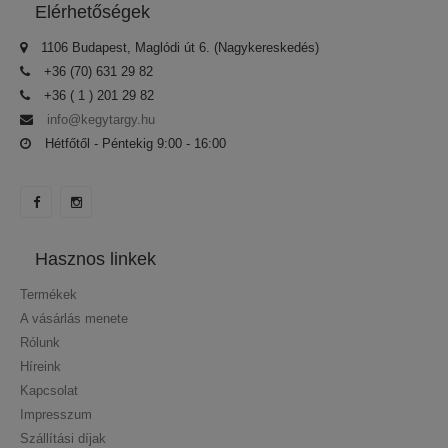
Elérhetőségek
1106 Budapest, Maglódi út 6. (Nagykereskedés)
+36 (70) 631 29 82
+36 ( 1 ) 201 29 82
info@kegytargy.hu
Hétfőtől - Péntekig 9:00 - 16:00
Hasznos linkek
Termékek
A vásárlás menete
Rólunk
Híreink
Kapcsolat
Impresszum
Szállítási díjak