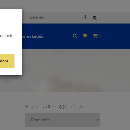
egisztráció
Belépés
ldalunk
0
Nagykereskedés
adom
Megjelenítve 0 - 0, a(z) 0 találatból