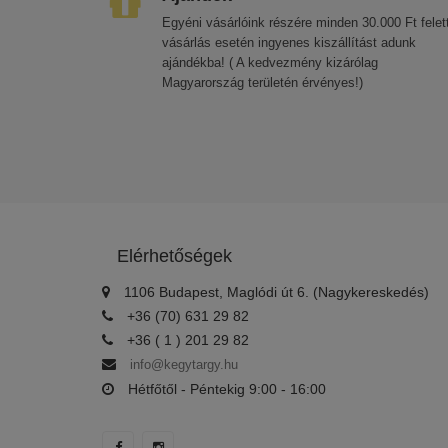
Egyéni vásárlóink részére minden 30.000 Ft felett
vásárlás esetén ingyenes kiszállítást adunk
ajándékba! ( A kedvezmény kizárólag
Magyarország területén érvényes!)
Elérhetőségek
1106 Budapest, Maglódi út 6. (Nagykereskedés)
+36 (70) 631 29 82
+36 ( 1 ) 201 29 82
info@kegytargy.hu
Hétfőtől - Péntekig 9:00 - 16:00