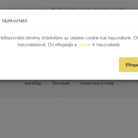
Ingyenes kiszállítás
30.000 Ft felett egyéni vásárlóink részére!
1 munkanapos házhoz szállítás!
Készleten lévő termékekre.
R
 29 82
 tájékoztató
 felhasználói élmény érdekében az oldalon cookie-kat használunk. O
Termékek
Rólunk
Híreink
Kapcsolat
Plébániák
használatával, Ön elfogadja a
cookie
-k használatát.
Elfog
Karácsonyi kínálat
Kezdőlap
Termékek
Karácsonyi kínálat