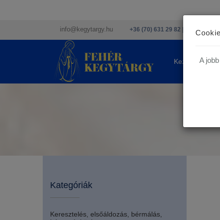
info@kegytargy.hu
+36 (70) 631 29 82 | +36 ( 1 ) 201
Cookie
A jobb
Kezdőlap
Kategóriák
Keresztelés, elsőáldozás, bérmálás,