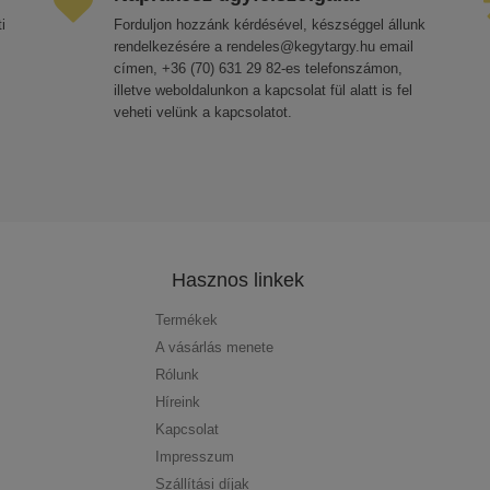
i
Forduljon hozzánk kérdésével, készséggel állunk
rendelkezésére a rendeles@kegytargy.hu email
címen, +36 (70) 631 29 82-es telefonszámon,
illetve weboldalunkon a kapcsolat fül alatt is fel
veheti velünk a kapcsolatot.
Hasznos linkek
Termékek
A vásárlás menete
Rólunk
Híreink
Kapcsolat
Impresszum
Szállítási díjak