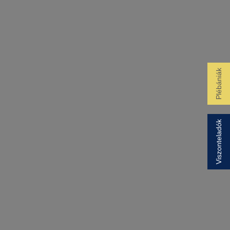
Plébániák
Viszonteladók