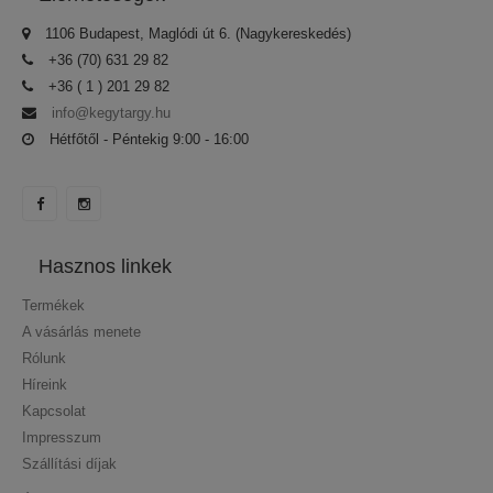
1106 Budapest, Maglódi út 6. (Nagykereskedés)
+36 (70) 631 29 82
+36 ( 1 ) 201 29 82
info@kegytargy.hu
Hétfőtől - Péntekig 9:00 - 16:00
Hasznos linkek
Termékek
A vásárlás menete
Rólunk
Híreink
Kapcsolat
Impresszum
Szállítási díjak