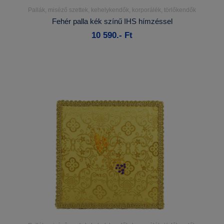
Pallák, miséző szettek, kehelykendők, korporálék, törlőkendők
Részletek...
Fehér palla kék színű IHS hímzéssel
10 590.- Ft
Kosárba