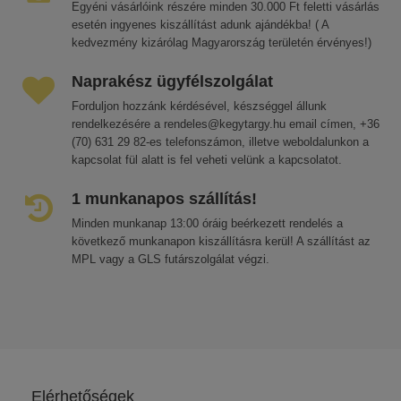
Egyéni vásárlóink részére minden 30.000 Ft feletti vásárlás
esetén ingyenes kiszállítást adunk ajándékba! ( A
kedvezmény kizárólag Magyarország területén érvényes!)
Naprakész ügyfélszolgálat
Forduljon hozzánk kérdésével, készséggel állunk
rendelkezésére a rendeles@kegytargy.hu email címen, +36
(70) 631 29 82-es telefonszámon, illetve weboldalunkon a
kapcsolat fül alatt is fel veheti velünk a kapcsolatot.
1 munkanapos szállítás!
Minden munkanap 13:00 óráig beérkezett rendelés a
következő munkanapon kiszállításra kerül! A szállítást az
MPL vagy a GLS futárszolgálat végzi.
Elérhetőségek