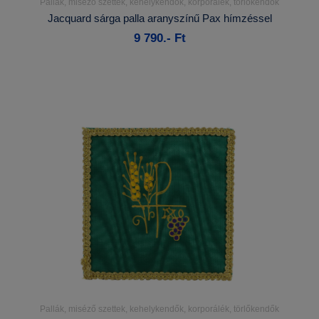
Pallák, miséző szettek, kehelykendők, korporálék, törlőkendők
Részletek...
Jacquard sárga palla aranyszínű Pax hímzéssel
9 790.- Ft
Kosárba
Pallák, miséző szettek, kehelykendők, korporálék, törlőkendők
Részletek...