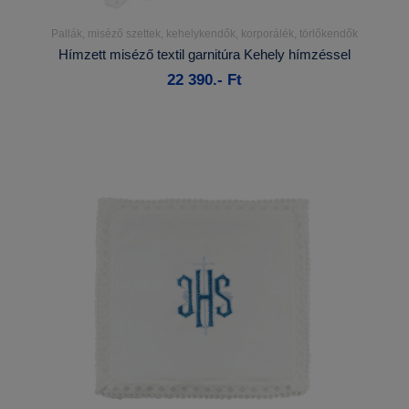
Pallák, miséző szettek, kehelykendők, korporálék, törlőkendők
Részletek...
Hímzett miséző textil garnitúra Kehely hímzéssel
22 390.- Ft
Kosárba