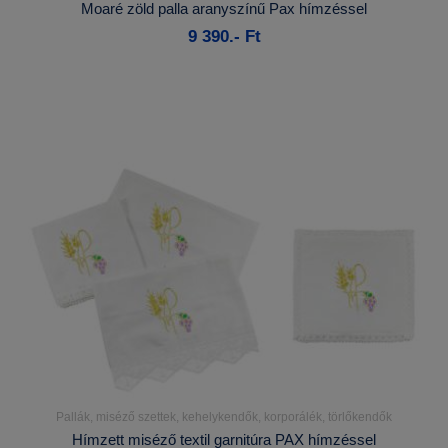
Moaré zöld palla aranyszínű Pax hímzéssel
9 390.- Ft
Kosárba
Pallák, miséző szettek, kehelykendők, korporálék, törlőkendők
Részletek...
Hímzett miséző textil garnitúra PAX hímzéssel