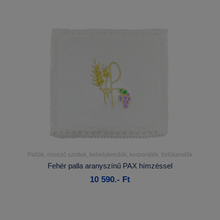
Pallák, miséző szettek, kehelykendők, korporálék, törlőkendők
Részletek...
Fehér palla aranyszínű PAX hímzéssel
10 590.- Ft
Kosárba