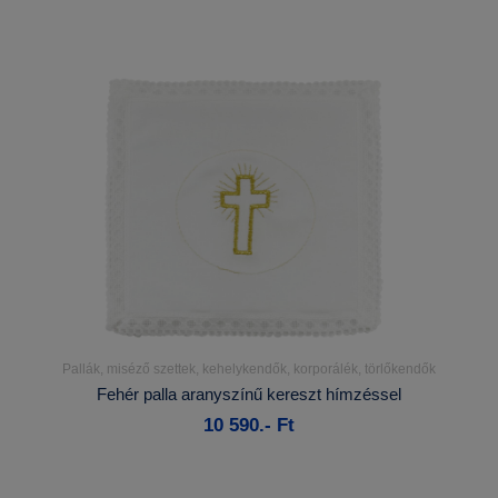
Pallák, miséző szettek, kehelykendők, korporálék, törlőkendők
Részletek...
Fehér palla aranyszínű kereszt hímzéssel
10 590.- Ft
Kosárba