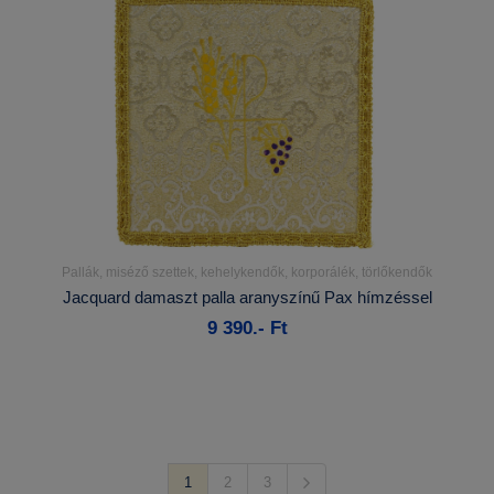
Pallák, miséző szettek, kehelykendők, korporálék, törlőkendők
Részletek...
Jacquard damaszt palla aranyszínű Pax hímzéssel
9 390.- Ft
Kosárba
1
2
3