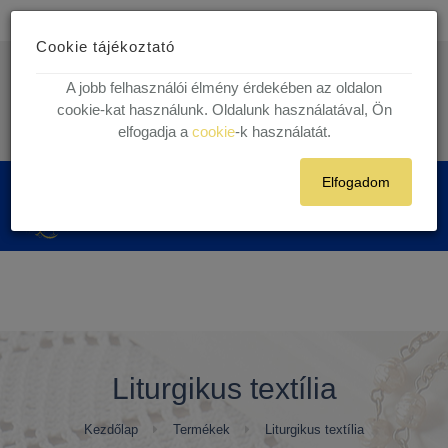
Ingyenes kiszállítás
30.000 Ft felett egyéni vásárlóink részére!
Cookie tájékoztató
1 munkanapos házhoz szállítás!
Készleten lévő termékekre.
info@kegytargy.hu
A jobb felhasználói élmény érdekében az oldalon
+36 (70) 631 29 82 | +36 ( 1 ) 201 29 82
cookie-kat használunk. Oldalunk használatával, Ön
elfogadja a
cookie
-k használatát.
Belépés
Regisztráció
Elfogadom
0
Liturgikus textília
Kezdőlap
Termékek
Liturgikus textília