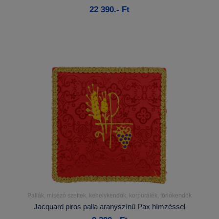
22 390.- Ft
Kosárba
Pallák, miséző szettek, kehelykendők, korporálék, törlőkendők
Részletek...
Jacquard piros palla aranyszínű Pax hímzéssel