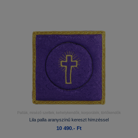
Pallák, miséző szettek, kehelykendők, korporálék, törlőkendők
Részletek...
Lila palla aranyszínű kereszt hímzéssel
10 490.- Ft
Kosárba