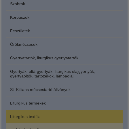
Szobrok
Korpuszok
Feszületek
Örökmécsesek
Gyertyatartók, liturgikus gyertyatartók
Gyertyák, oltárgyertyák, liturgikus olajgyertyák,
gyertyaoltók, tartozékok, lámpaolaj
St. Killians mécsestartó állványok
Liturgikus termékek
Liturgikus textília