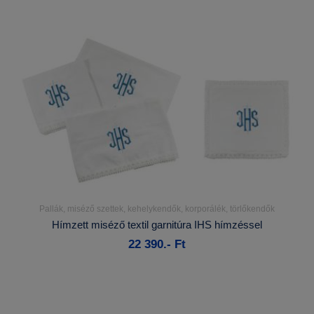
Pallák, miséző szettek, kehelykendők, korporálék, törlőkendők
Részletek...
Hímzett miséző textil garnitúra IHS hímzéssel
22 390.- Ft
Kosárba