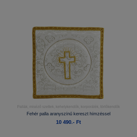
Pallák, miséző szettek, kehelykendők, korporálék, törlőkendők
Részletek...
Fehér palla aranyszínű kereszt hímzéssel
10 490.- Ft
Kosárba