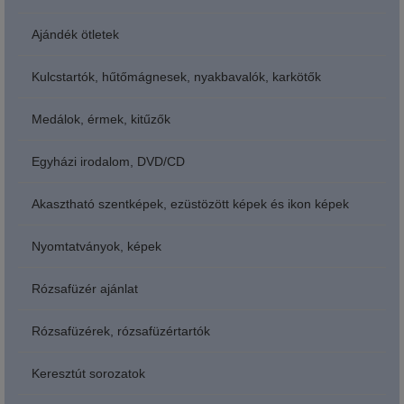
Ajándék ötletek
Kulcstartók, hűtőmágnesek, nyakbavalók, karkötők
Medálok, érmek, kitűzők
Egyházi irodalom, DVD/CD
Akasztható szentképek, ezüstözött képek és ikon képek
Nyomtatványok, képek
Rózsafüzér ajánlat
Rózsafüzérek, rózsafüzértartók
Keresztút sorozatok