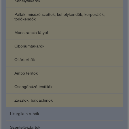
Kehelytakarók
Pallák, miséző szettek, kehelykendők, korporálék,
törlőkendők
Monstrancia fátyol
Cibóriumtakarók
Oltárterítők
Ambó terítők
Csengőhúzó textíliák
Zászlók, baldachinok
Liturgikus ruhák
Szenteltvíztartók