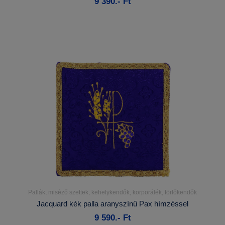
9 390.- Ft
Kosárba
Pallák, miséző szettek, kehelykendők, korporálék, törlőkendők
Részletek...
Jacquard kék palla aranyszínű Pax hímzéssel
9 590.- Ft
Kosárba