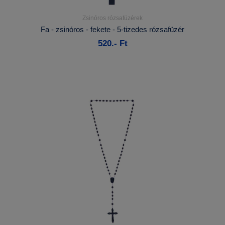
Zsinóros rózsafüzérek
Részletek...
Fa - zsinóros - fekete - 5-tizedes rózsafüzér
520.- Ft
Kosárba