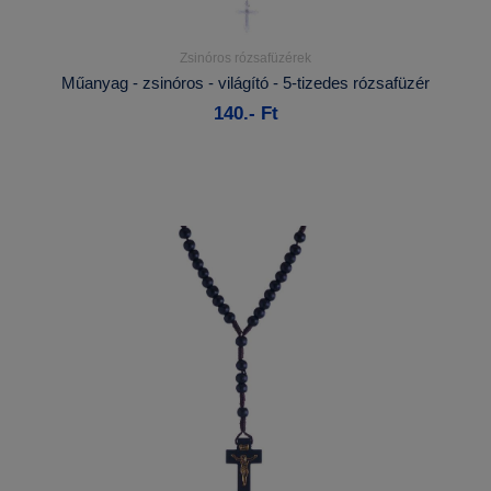
Zsinóros rózsafüzérek
Részletek...
Műanyag - zsinóros - világító - 5-tizedes rózsafüzér
140.- Ft
Kosárba