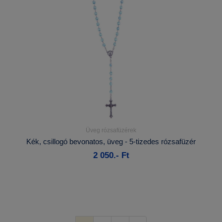
Üveg rózsafüzérek
Részletek...
Kék, csillogó bevonatos, üveg - 5-tizedes rózsafüzér
2 050.- Ft
Kosárba