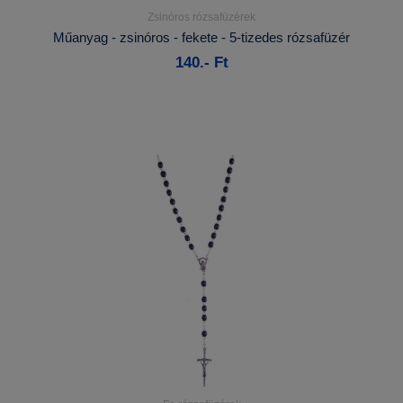
Zsinóros rózsafüzérek
Részletek...
Műanyag - zsinóros - fekete - 5-tizedes rózsafüzér
140.- Ft
Kosárba