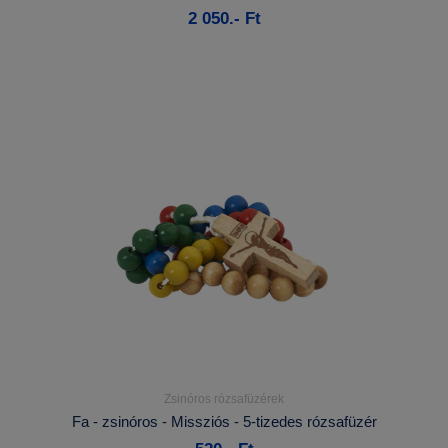
2 050.- Ft
Kosárba
Zsinóros rózsafüzérek
Részletek...
Fa - zsinóros - Missziós - 5-tizedes rózsafüzér