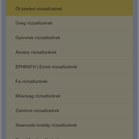
Öt tizedes rózsafüzérek
Üveg rózsafüzérek
Gyermek rózsafüzérek
Ásvány rózsafüzérek
EPHRATH | Ezüst rózsafüzérek
Fa rózsafüzérek
Műanyag rózsafüzérek
Zsinóros rózsafüzérek
Swarovski kristály rózsafüzérek