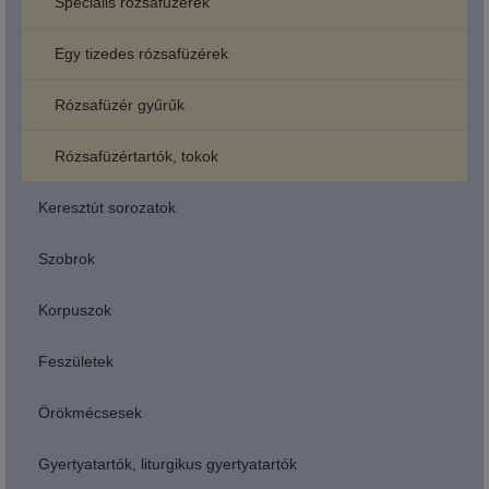
Speciális rózsafüzérek
Egy tizedes rózsafüzérek
Rózsafüzér gyűrűk
Rózsafüzértartók, tokok
Keresztút sorozatok
Szobrok
Korpuszok
Feszületek
Örökmécsesek
Gyertyatartók, liturgikus gyertyatartók