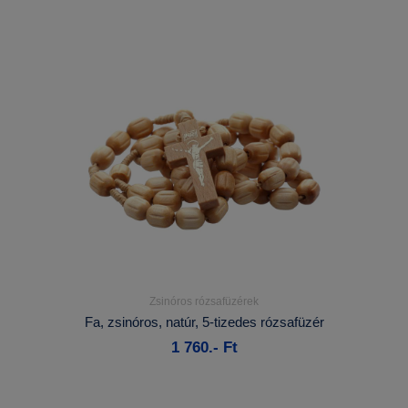
Zsinóros rózsafüzérek
Részletek...
Fa, zsinóros, natúr, 5-tizedes rózsafüzér
1 760.- Ft
Kosárba