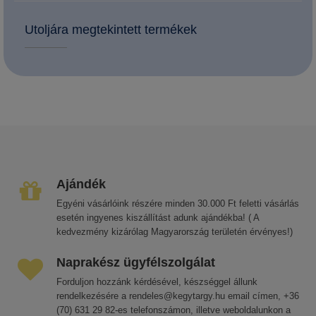
Utoljára megtekintett termékek
Ajándék
Egyéni vásárlóink részére minden 30.000 Ft feletti vásárlás
esetén ingyenes kiszállítást adunk ajándékba! ( A
kedvezmény kizárólag Magyarország területén érvényes!)
Naprakész ügyfélszolgálat
Forduljon hozzánk kérdésével, készséggel állunk
rendelkezésére a rendeles@kegytargy.hu email címen, +36
(70) 631 29 82-es telefonszámon, illetve weboldalunkon a