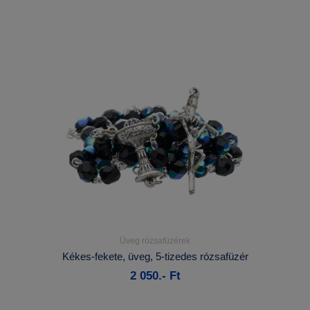
Üveg rózsafüzérek
Részletek...
Kékes-fekete, üveg, 5-tizedes rózsafüzér
2 050.- Ft
Kosárba