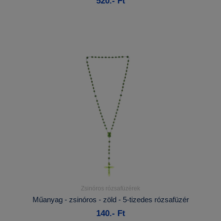
520.- Ft
Kosárba
Zsinóros rózsafüzérek
Részletek...
Műanyag - zsinóros - zöld - 5-tizedes rózsafüzér
140.- Ft
Kosárba