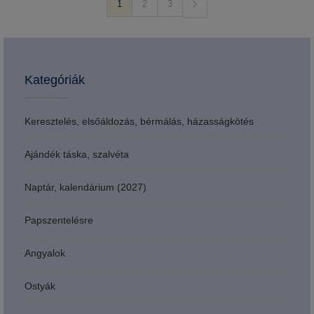
1
2
3
Kategóriák
Keresztelés, elsőáldozás, bérmálás, házasságkötés
Ajándék táska, szalvéta
Naptár, kalendárium (2027)
Papszentelésre
Angyalok
Ostyák