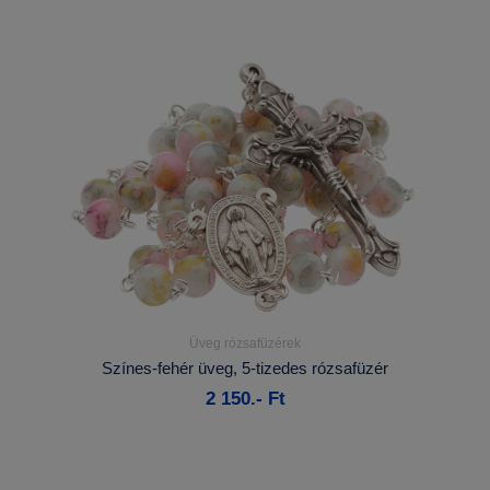
Üveg rózsafüzérek
Részletek...
Színes-fehér üveg, 5-tizedes rózsafüzér
2 150.- Ft
Kosárba