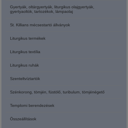
Gyertyák, oltárgyertyák, liturgikus olajgyertyák,
gyertyaoltók, tartozékok, lámpaolaj
St. Killians mécsestartó állványok
Liturgikus termékek
Liturgikus textília
Liturgikus ruhák
Szenteltvíztartók
Szénkorong, tömjén, füstölő, turibulum, tömjénégető
Templomi berendezések
Összeállítások