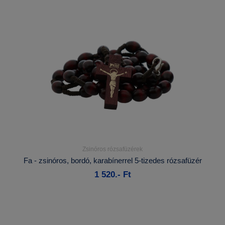
Zsinóros rózsafüzérek
Részletek...
Fa - zsinóros, bordó, karabínerrel 5-tizedes rózsafüzér
1 520.- Ft
Kosárba