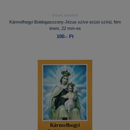
Érmek, medálok
Részletek...
Kármelhegyi Boldogasszony-Jézus szíve ezüst színű, fém
érem, 22 mm-es
Kosárba
100.- Ft