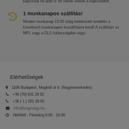
kapcsolat fül alatt is fel veheti velünk a kapcsolatot.
1 munkanapos szállítás!
Minden munkanap 13:00 óráig beérkezett rendelés a
következő munkanapon kiszállításra kerül! A szállítást az
MPL vagy a GLS futárszolgálat végzi.
Elérhetőségek
1106 Budapest, Maglódi út 6. (Nagykereskedés)
+36 (70) 631 29 82
+36 ( 1 ) 201 29 82
info@kegytargy.hu
Hétfőtől - Péntekig 9:00 - 16:00