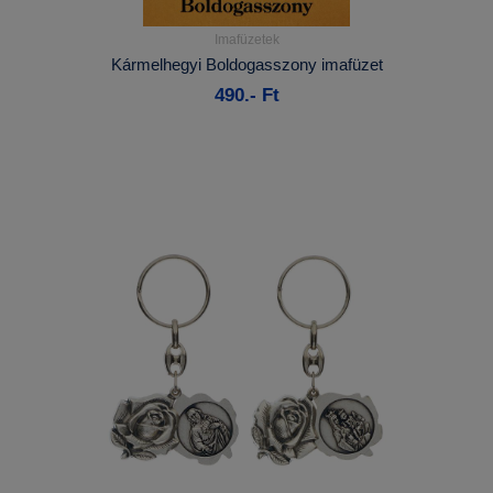
Imafüzetek
Részletek...
Kármelhegyi Boldogasszony imafüzet
490.- Ft
Kosárba