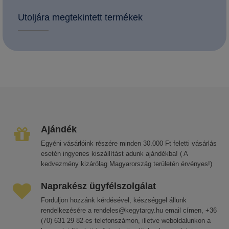
Utoljára megtekintett termékek
Ajándék
Egyéni vásárlóink részére minden 30.000 Ft feletti vásárlás
esetén ingyenes kiszállítást adunk ajándékba! ( A
kedvezmény kizárólag Magyarország területén érvényes!)
Naprakész ügyfélszolgálat
Forduljon hozzánk kérdésével, készséggel állunk
rendelkezésére a rendeles@kegytargy.hu email címen, +36
(70) 631 29 82-es telefonszámon, illetve weboldalunkon a