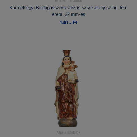
Érmek, medálok
Részletek...
Kármelhegyi Boldogasszony-Jézus szíve arany színű, fém
érem, 22 mm-es
Kosárba
140.- Ft
Mária szobrok
Részletek...