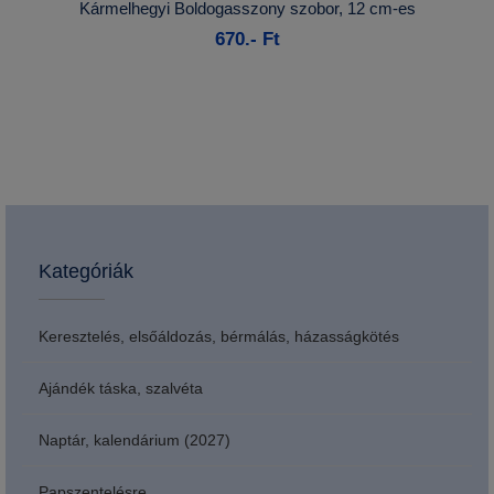
Kármelhegyi Boldogasszony szobor, 12 cm-es
670.- Ft
Kosárba
Kategóriák
Keresztelés, elsőáldozás, bérmálás, házasságkötés
Ajándék táska, szalvéta
Naptár, kalendárium (2027)
Papszentelésre