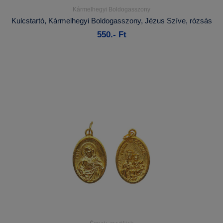
Kármelhegyi Boldogasszony
Részletek...
Kulcstartó, Kármelhegyi Boldogasszony, Jézus Szíve, rózsás
550.- Ft
Kosárba