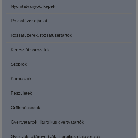
Nyomtatványok, képek
Rózsafüzér ajánlat
Rózsafüzérek, rózsafüzértartók
Keresztút sorozatok
Szobrok
Korpuszok
Feszületek
Örökmécsesek
Gyertyatartók, liturgikus gyertyatartók
Gyertyák, oltárgyertyák, liturgikus olajgyertyák,