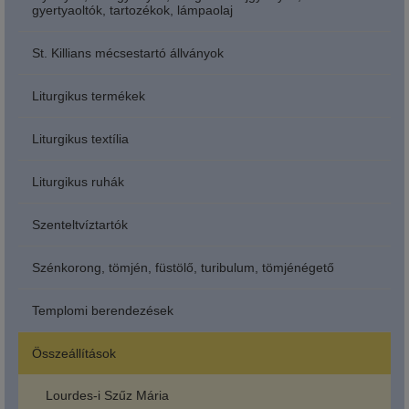
gyertyaoltók, tartozékok, lámpaolaj
St. Killians mécsestartó állványok
Liturgikus termékek
Liturgikus textília
Liturgikus ruhák
Szenteltvíztartók
Szénkorong, tömjén, füstölő, turibulum, tömjénégető
Templomi berendezések
Összeállítások
Lourdes-i Szűz Mária