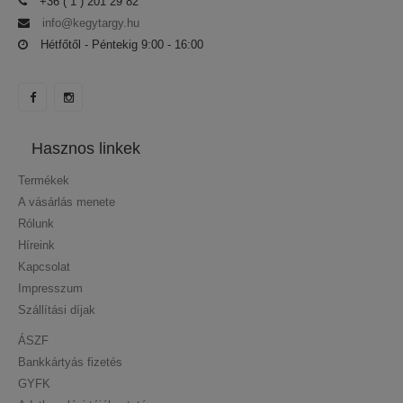
+36 ( 1 ) 201 29 82
info@kegytargy.hu
Hétfőtől - Péntekig 9:00 - 16:00
Hasznos linkek
Termékek
A vásárlás menete
Rólunk
Híreink
Kapcsolat
Impresszum
Szállítási díjak
ÁSZF
Bankkártyás fizetés
GYFK