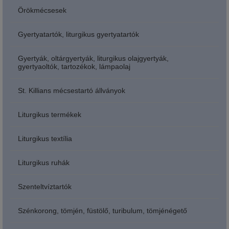
Örökmécsesek
Gyertyatartók, liturgikus gyertyatartók
Gyertyák, oltárgyertyák, liturgikus olajgyertyák,
gyertyaoltók, tartozékok, lámpaolaj
St. Killians mécsestartó állványok
Liturgikus termékek
Liturgikus textília
Liturgikus ruhák
Szenteltvíztartók
Szénkorong, tömjén, füstölő, turibulum, tömjénégető