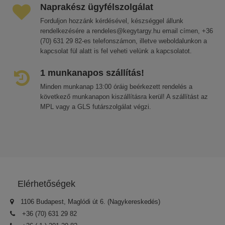
Naprakész ügyfélszolgálat
Forduljon hozzánk kérdésével, készséggel állunk
rendelkezésére a rendeles@kegytargy.hu email címen, +36
(70) 631 29 82-es telefonszámon, illetve weboldalunkon a
kapcsolat fül alatt is fel veheti velünk a kapcsolatot.
1 munkanapos szállítás!
Minden munkanap 13:00 óráig beérkezett rendelés a
következő munkanapon kiszállításra kerül! A szállítást az
MPL vagy a GLS futárszolgálat végzi.
Elérhetőségek
1106 Budapest, Maglódi út 6. (Nagykereskedés)
+36 (70) 631 29 82