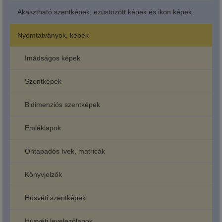
Akasztható szentképek, ezüstözött képek és ikon képek
Nyomtatványok, képek
Imádságos képek
Szentképek
Bidimenziós szentképek
Emléklapok
Öntapadós ívek, matricák
Könyvjelzők
Húsvéti szentképek
Húsvéti levelezőlapok