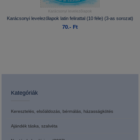
Karácsonyi levelezőlapok
Részletek...
Karácsonyi levelezőlapok latin felirattal (10 féle) (3-as sorozat)
70.- Ft
Kosárba
Kategóriák
Keresztelés, elsőáldozás, bérmálás, házasságkötés
Ajándék táska, szalvéta