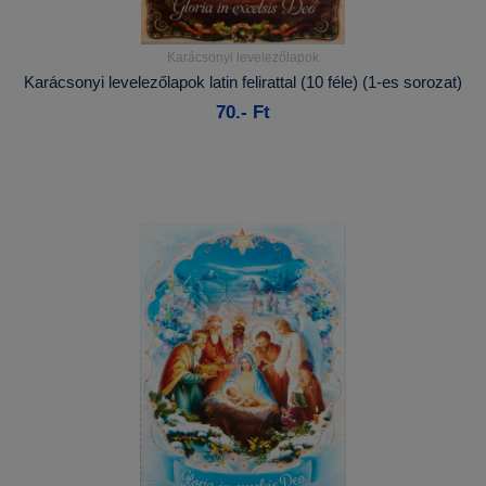
Karácsonyi levelezőlapok
Részletek...
Karácsonyi levelezőlapok latin felirattal (10 féle) (1-es sorozat)
70.- Ft
Kosárba