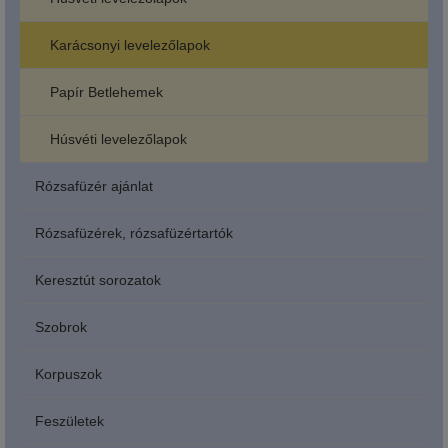
Karácsonyi levelezőlapok
Papír Betlehemek
Húsvéti levelezőlapok
Rózsafüzér ajánlat
Rózsafüzérek, rózsafüzértartók
Keresztút sorozatok
Szobrok
Korpuszok
Feszületek