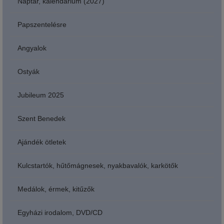
Naptár, kalendárium (2027)
Papszentelésre
Angyalok
Ostyák
Jubileum 2025
Szent Benedek
Ajándék ötletek
Kulcstartók, hűtőmágnesek, nyakbavalók, karkötők
Medálok, érmek, kitűzők
Egyházi irodalom, DVD/CD