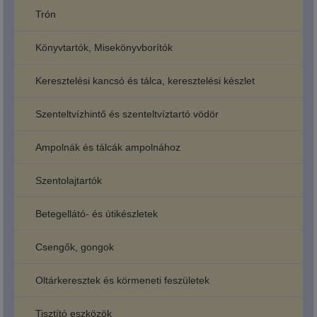
Trón
Könyvtartók, Misekönyvborítók
Keresztelési kancsó és tálca, keresztelési készlet
Szenteltvízhintő és szenteltvíztartó vödör
Ampolnák és tálcák ampolnához
Szentolajtartók
Betegellátó- és útikészletek
Csengők, gongok
Oltárkeresztek és körmeneti feszületek
Tisztító eszközök