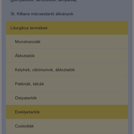
St. Killians mécsestartó állványok
Liturgikus termékek
Monstranciák
Áldoztatók
Kelyhek, cibóriumok, áldoztatók
Paténák, tálcák
Ostyatartók
Ereklyetartók
Custodiák