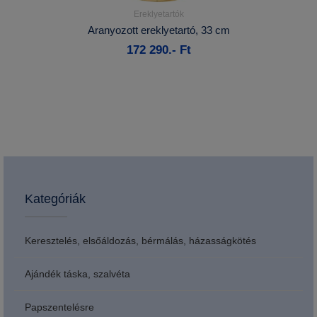
Ereklyetartók
Részletek...
Aranyozott ereklyetartó, 33 cm
172 290.- Ft
Kosárba
Kategóriák
Keresztelés, elsőáldozás, bérmálás, házasságkötés
Ajándék táska, szalvéta
Papszentelésre