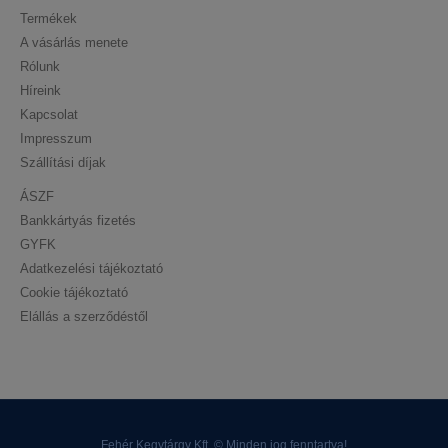
Termékek
A vásárlás menete
Rólunk
Híreink
Kapcsolat
Impresszum
Szállítási díjak
ÁSZF
Bankkártyás fizetés
GYFK
Adatkezelési tájékoztató
Cookie tájékoztató
Elállás a szerződéstől
Fehér Kegytárgy Kft. © Minden jog fenntartva!