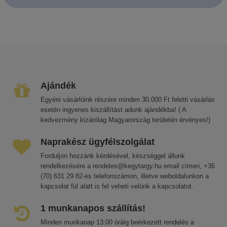
Ajándék
Egyéni vásárlóink részére minden 30.000 Ft feletti vásárlás
esetén ingyenes kiszállítást adunk ajándékba! ( A
kedvezmény kizárólag Magyarország területén érvényes!)
Naprakész ügyfélszolgálat
Forduljon hozzánk kérdésével, készséggel állunk
rendelkezésére a rendeles@kegytargy.hu email címen, +36
(70) 631 29 82-es telefonszámon, illetve weboldalunkon a
kapcsolat fül alatt is fel veheti velünk a kapcsolatot.
1 munkanapos szállítás!
Minden munkanap 13:00 óráig beérkezett rendelés a