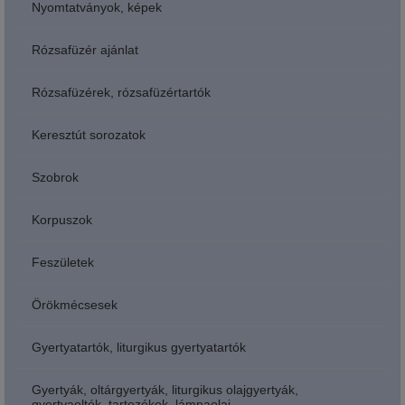
Nyomtatványok, képek
Rózsafüzér ajánlat
Rózsafüzérek, rózsafüzértartók
Keresztút sorozatok
Szobrok
Korpuszok
Feszületek
Örökmécsesek
Gyertyatartók, liturgikus gyertyatartók
Gyertyák, oltárgyertyák, liturgikus olajgyertyák,
gyertyaoltók, tartozékok, lámpaolaj