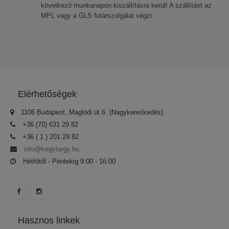
következő munkanapon kiszállításra kerül! A szállítást az
MPL vagy a GLS futárszolgálat végzi.
Elérhetőségek
1106 Budapest, Maglódi út 6. (Nagykereskedés)
+36 (70) 631 29 82
+36 ( 1 ) 201 29 82
info@kegytargy.hu
Hétfőtől - Péntekig 9:00 - 16:00
Hasznos linkek