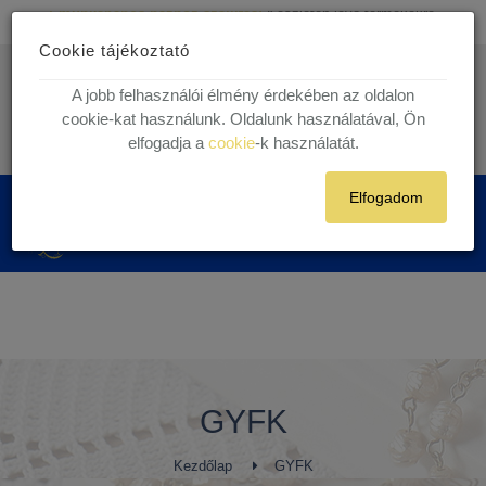
Ingyenes kiszállítás
30.000 Ft felett egyéni vásárlóink részére!
Cookie tájékoztató
1 munkanapos házhoz szállítás!
Készleten lévő termékekre.
info@kegytargy.hu
A jobb felhasználói élmény érdekében az oldalon
+36 (70) 631 29 82 | +36 ( 1 ) 201 29 82
cookie-kat használunk. Oldalunk használatával, Ön
elfogadja a
cookie
-k használatát.
Belépés
Regisztráció
Elfogadom
0
GYFK
Kezdőlap
GYFK