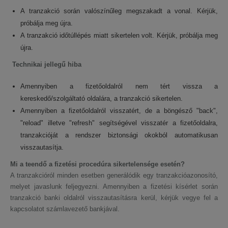
A tranzakció során valószínűleg megszakadt a vonal. Kérjük,
próbálja meg újra.
A tranzakció időtúllépés miatt sikertelen volt. Kérjük, próbálja meg
újra.
Technikai jellegű hiba
Amennyiben a fizetőoldalról nem tért vissza a
kereskedő/szolgáltató oldalára, a tranzakció sikertelen.
Amennyiben a fizetőoldalról visszatért, de a böngésző "back",
"reload" illetve "refresh" segítségével visszatér a fizetőoldalra,
tranzakcióját a rendszer biztonsági okokból automatikusan
visszautasítja.
Mi a teendő a fizetési procedúra sikertelensége esetén?
A tranzakcióról minden esetben generálódik egy tranzakcióazonosító,
melyet javaslunk feljegyezni. Amennyiben a fizetési kísérlet során
tranzakció banki oldalról visszautasításra kerül, kérjük vegye fel a
kapcsolatot számlavezető bankjával.