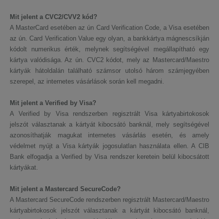
Mit jelent a CVC2/CVV2 kód?
A MasterCard esetében az ún Card Verification Code, a Visa esetében
az ún. Card Verification Value egy olyan, a bankkártya mágnescsíkján
kódolt numerikus érték, melynek segítségével megállapítható egy
kártya valódisága. Az ún. CVC2 kódot, mely az Mastercard/Maestro
kártyák hátoldalán található számsor utolsó három számjegyében
szerepel, az internetes vásárlások során kell megadni.
Mit jelent a Verified by Visa?
A Verified by Visa rendszerben regisztrált Visa kártyabirtokosok
jelszót választanak a kártyát kibocsátó banknál, mely segítségével
azonosíthatják magukat internetes vásárlás esetén, és amely
védelmet nyújt a Visa kártyák jogosulatlan használata ellen. A CIB
Bank elfogadja a Verified by Visa rendszer keretein belül kibocsátott
kártyákat.
Mit jelent a Mastercard SecureCode?
A Mastercard SecureCode rendszerben regisztrált Mastercard/Maestro
kártyabirtokosok jelszót választanak a kártyát kibocsátó banknál,