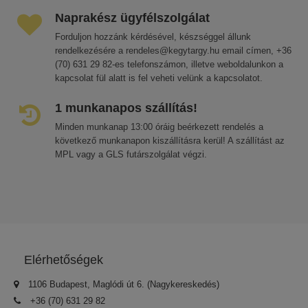
Naprakész ügyfélszolgálat
Forduljon hozzánk kérdésével, készséggel állunk
rendelkezésére a rendeles@kegytargy.hu email címen, +36
(70) 631 29 82-es telefonszámon, illetve weboldalunkon a
kapcsolat fül alatt is fel veheti velünk a kapcsolatot.
1 munkanapos szállítás!
Minden munkanap 13:00 óráig beérkezett rendelés a
következő munkanapon kiszállításra kerül! A szállítást az
MPL vagy a GLS futárszolgálat végzi.
Elérhetőségek
1106 Budapest, Maglódi út 6. (Nagykereskedés)
+36 (70) 631 29 82