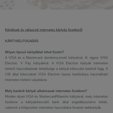
Kérdések és válaszok internetes kártyás fizetésről
KÁRTYAELFOGADÁS
Milyen típusú kártyákkal lehet fizetni?
A VISA és a Mastercard dombornyomott kártyáival, ill. egyes VISA
Electron, V Pay kártyákkal. A VISA Electron kártyák interneten
történő használatának lehetősége a kártyát kibocsátó banktól függ. A
CIB által kibocsátott VISA Electron típusú bankkártya használható
interneten történő vásárlásra.
Mely bankok kártyái alkalmasak internetes fizetésre?
Minden olyan VISA és Mastercard/Maestro kártyával, mely internetes
fizetésre a kártyakibocsátó bank által engedélyeztetve lettek,
valamint a kifejezetten internetes használatra hivatott webkártyák.