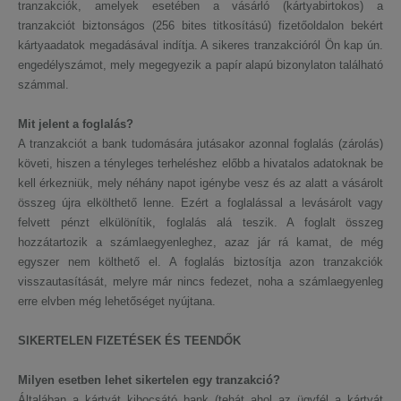
tranzakciók, amelyek esetében a vásárló (kártyabirtokos) a
tranzakciót biztonságos (256 bites titkosítású) fizetőoldalon bekért
kártyaadatok megadásával indítja. A sikeres tranzakcióról Ön kap ún.
engedélyszámot, mely megegyezik a papír alapú bizonylaton található
számmal.
Mit jelent a foglalás?
A tranzakciót a bank tudomására jutásakor azonnal foglalás (zárolás)
követi, hiszen a tényleges terheléshez előbb a hivatalos adatoknak be
kell érkezniük, mely néhány napot igénybe vesz és az alatt a vásárolt
összeg újra elkölthető lenne. Ezért a foglalással a levásárolt vagy
felvett pénzt elkülönítik, foglalás alá teszik. A foglalt összeg
hozzátartozik a számlaegyenleghez, azaz jár rá kamat, de még
egyszer nem költhető el. A foglalás biztosítja azon tranzakciók
visszautasítását, melyre már nincs fedezet, noha a számlaegyenleg
erre elvben még lehetőséget nyújtana.
SIKERTELEN FIZETÉSEK ÉS TEENDŐK
Milyen esetben lehet sikertelen egy tranzakció?
Általában a kártyát kibocsátó bank (tehát ahol az ügyfél a kártyát