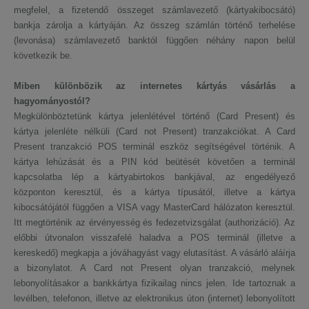
megfelel, a fizetendő összeget számlavezető (kártyakibocsátó)
bankja zárolja a kártyáján. Az összeg számlán történő terhelése
(levonása) számlavezető banktól függően néhány napon belül
következik be.
Miben különbözik az internetes kártyás vásárlás a
hagyományostól?
Megkülönböztetünk kártya jelenlétével történő (Card Present) és
kártya jelenléte nélküli (Card not Present) tranzakciókat. A Card
Present tranzakció POS terminál eszköz segítségével történik. A
kártya lehúzását és a PIN kód beütését követően a terminál
kapcsolatba lép a kártyabirtokos bankjával, az engedélyező
központon keresztül, és a kártya típusától, illetve a kártya
kibocsátójától függően a VISA vagy MasterCard hálózaton keresztül.
Itt megtörténik az érvényesség és fedezetvizsgálat (authorizáció). Az
előbbi útvonalon visszafelé haladva a POS terminál (illetve a
kereskedő) megkapja a jóváhagyást vagy elutasítást. A vásárló aláírja
a bizonylatot. A Card not Present olyan tranzakció, melynek
lebonyolításakor a bankkártya fizikailag nincs jelen. Ide tartoznak a
levélben, telefonon, illetve az elektronikus úton (internet) lebonyolított