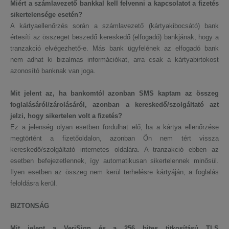
Miért a számlavezető bankkal kell felvenni a kapcsolatot a fizetés
sikertelensége esetén?
A kártyaellenőrzés során a számlavezető (kártyakibocsátó) bank
értesíti az összeget beszedő kereskedő (elfogadó) bankjának, hogy a
tranzakció elvégezhető-e. Más bank ügyfelének az elfogadó bank
nem adhat ki bizalmas információkat, arra csak a kártyabirtokost
azonosító banknak van joga.
Mit jelent az, ha bankomtól azonban SMS kaptam az összeg
foglalásáról/zárolásáról, azonban a kereskedő/szolgáltató azt
jelzi, hogy sikertelen volt a fizetés?
Ez a jelenség olyan esetben fordulhat elő, ha a kártya ellenőrzése
megtörtént a fizetőoldalon, azonban Ön nem tért vissza
kereskedő/szolgáltató internetes oldalára. A tranzakció ebben az
esetben befejezetlennek, így automatikusan sikertelennek minősül.
Ilyen esetben az összeg nem kerül terhelésre kártyáján, a foglalás
feloldásra kerül.
BIZTONSÁG
Mit jelent a VeriSign és a 256 bites titkosítású TLS