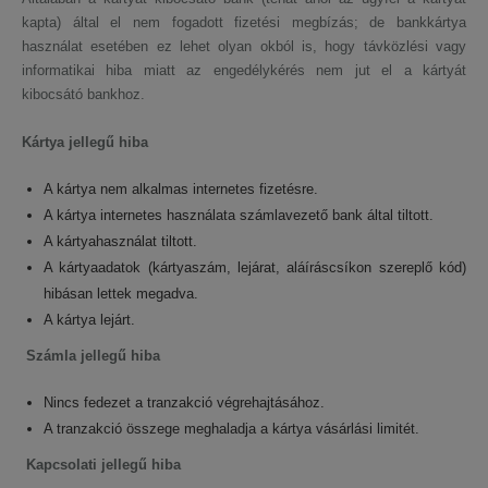
kapta) által el nem fogadott fizetési megbízás; de bankkártya
használat esetében ez lehet olyan okból is, hogy távközlési vagy
informatikai hiba miatt az engedélykérés nem jut el a kártyát
kibocsátó bankhoz.
Kártya jellegű hiba
A kártya nem alkalmas internetes fizetésre.
A kártya internetes használata számlavezető bank által tiltott.
A kártyahasználat tiltott.
A kártyaadatok (kártyaszám, lejárat, aláíráscsíkon szereplő kód)
hibásan lettek megadva.
A kártya lejárt.
Számla jellegű hiba
Nincs fedezet a tranzakció végrehajtásához.
A tranzakció összege meghaladja a kártya vásárlási limitét.
Kapcsolati jellegű hiba