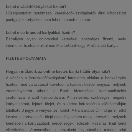
Lehet-e vásárlókártyákkal fizetni?
Hűségpontokat tartalmazó, kereskedők/szolgáltatók által kibocsátott
pontgyűjtő kártyákkal nem lehet interneten fizetni.
Lehet-e co-branded kártyákkal fizetni?
Bármilyen olyan co-branded kártyával lehetséges fizetni, mely
internetes fizetésre alkalmas MasterCard vagy VISA alapú kártya.
FIZETÉS FOLYAMATA
Hogyan működik az online fizetés banki háttérfolyamata?
A vásárló a kereskedő/szolgáltató internetes oldalán a bankkártyás
fizetési mód választását követően a fizetést kezdeményezi, melynek
eredményeként átkerül a Bank biztonságos kommunikációs
csatornával ellátott fizetőoldalára. A fizetéshez szükséges megadni
kártyaszámát, lejárati idejét, és a kártya hátoldalának aláíráscsíkján
található 3 jegyű érvényesítési kódot. A tranzakciót Ön indítja el, ettől
kezdve a kártya valós idejű engedélyezésen megy keresztül, melynek
keretében a kártyaadatok eredetisége-, fedezet-, vásárlási limit kerül
ellenőrzésre. Amennyiben a tranzakció folytatásához minden adat