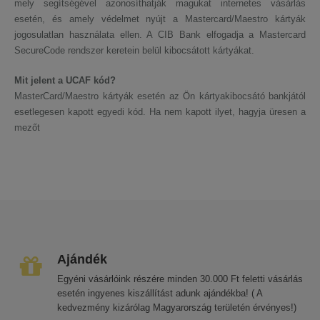
mely segítségével azonosíthatják magukat internetes vásárlás
esetén, és amely védelmet nyújt a Mastercard/Maestro kártyák
jogosulatlan használata ellen. A CIB Bank elfogadja a Mastercard
SecureCode rendszer keretein belül kibocsátott kártyákat.
Mit jelent a UCAF kód?
MasterCard/Maestro kártyák esetén az Ön kártyakibocsátó bankjától
esetlegesen kapott egyedi kód. Ha nem kapott ilyet, hagyja üresen a
mezőt
Ajándék
Egyéni vásárlóink részére minden 30.000 Ft feletti vásárlás
esetén ingyenes kiszállítást adunk ajándékba! ( A
kedvezmény kizárólag Magyarország területén érvényes!)