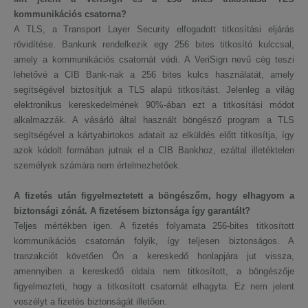
kommunikációs csatorna?
A TLS, a Transport Layer Security elfogadott titkosítási eljárás
rövidítése. Bankunk rendelkezik egy 256 bites titkosító kulccsal,
amely a kommunikációs csatornát védi. A VeriSign nevű cég teszi
lehetővé a CIB Bank-nak a 256 bites kulcs használatát, amely
segítségével biztosítjuk a TLS alapú titkosítást. Jelenleg a világ
elektronikus kereskedelmének 90%-ában ezt a titkosítási módot
alkalmazzák. A vásárló által használt böngésző program a TLS
segítségével a kártyabirtokos adatait az elküldés előtt titkosítja, így
azok kódolt formában jutnak el a CIB Bankhoz, ezáltal illetéktelen
személyek számára nem értelmezhetőek.
A fizetés után figyelmeztetett a böngészőm, hogy elhagyom a
biztonsági zónát. A fizetésem biztonsága így garantált?
Teljes mértékben igen. A fizetés folyamata 256-bites titkosított
kommunikációs csatornán folyik, így teljesen biztonságos. A
tranzakciót követően Ön a kereskedő honlapjára jut vissza,
amennyiben a kereskedő oldala nem titkosított, a böngészője
figyelmezteti, hogy a titkosított csatornát elhagyta. Ez nem jelent
veszélyt a fizetés biztonságát illetően.