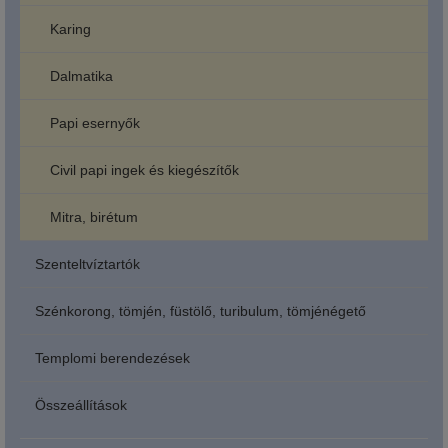
Karing
Dalmatika
Papi esernyők
Civil papi ingek és kiegészítők
Mitra, birétum
Szenteltvíztartók
Szénkorong, tömjén, füstölő, turibulum, tömjénégető
Templomi berendezések
Összeállítások