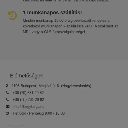
kapcsolat fül alatt is fel veheti velünk a kapcsolatot.
1 munkanapos szállítás!
Minden munkanap 13:00 óráig beérkezett rendelés a
következő munkanapon kiszállításra kerül! A szállítást az
MPL vagy a GLS futárszolgálat végzi.
Elérhetőségek
1106 Budapest, Maglódi út 6. (Nagykereskedés)
+36 (70) 631 29 82
+36 ( 1 ) 201 29 82
info@kegytargy.hu
Hétfőtől - Péntekig 9:00 - 16:00