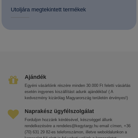
Utoljára megtekintett termékek
Ajándék
Egyéni vásárlóink részére minden 30.000 Ft feletti vásárlás
esetén ingyenes kiszállítást adunk ajándékba! ( A
kedvezmény kizárólag Magyarország területén érvényes!)
Naprakész ügyfélszolgálat
Forduljon hozzánk kérdésével, készséggel állunk
rendelkezésére a rendeles@kegytargy.hu email címen, +36
(70) 631 29 82-es telefonszámon, illetve weboldalunkon a