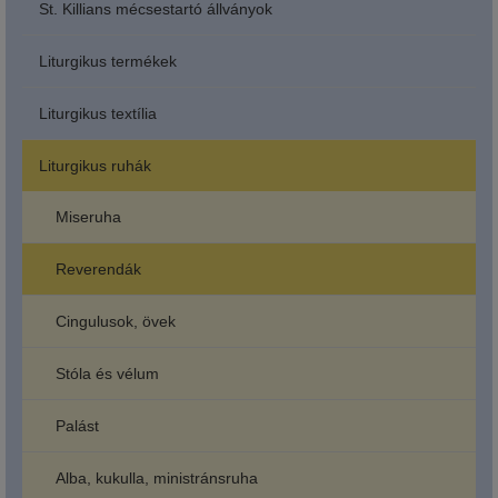
St. Killians mécsestartó állványok
Liturgikus termékek
Liturgikus textília
Liturgikus ruhák
Miseruha
Reverendák
Cingulusok, övek
Stóla és vélum
Palást
Alba, kukulla, ministránsruha