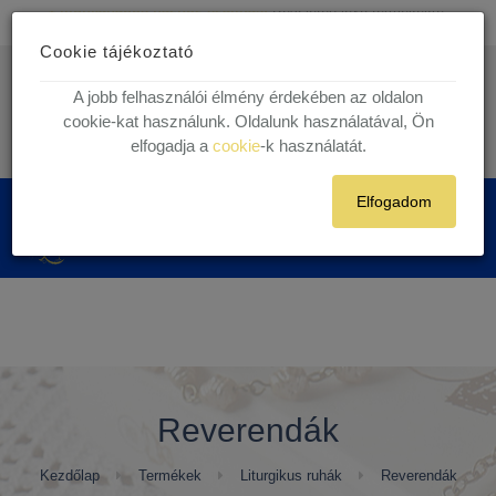
Ingyenes kiszállítás
30.000 Ft felett egyéni vásárlóink részére!
Cookie tájékoztató
1 munkanapos házhoz szállítás!
Készleten lévő termékekre.
info@kegytargy.hu
A jobb felhasználói élmény érdekében az oldalon
+36 (70) 631 29 82 | +36 ( 1 ) 201 29 82
cookie-kat használunk. Oldalunk használatával, Ön
elfogadja a
cookie
-k használatát.
Belépés
Regisztráció
Elfogadom
0
Reverendák
Kezdőlap
Termékek
Liturgikus ruhák
Reverendák