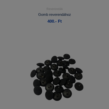
Reverendák
Részletek...
Gomb reverendához
400.- Ft
Kosárba