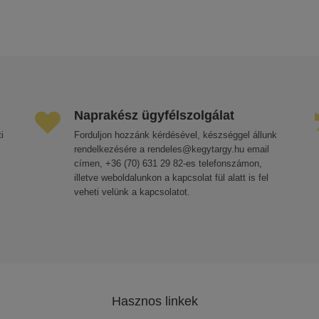
Naprakész ügyfélszolgálat
i
Forduljon hozzánk kérdésével, készséggel állunk
rendelkezésére a rendeles@kegytargy.hu email
címen, +36 (70) 631 29 82-es telefonszámon,
illetve weboldalunkon a kapcsolat fül alatt is fel
veheti velünk a kapcsolatot.
Hasznos linkek