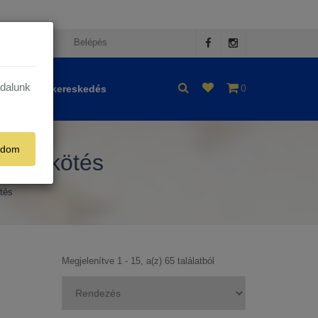
egisztráció
Belépés
ldalunk
0
Nagykereskedés
adom
asságkötés
tés
Megjelenítve 1 - 15, a(z) 65 találatból