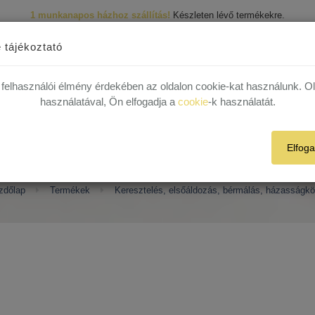
1 munkanapos házhoz szállítás!
Készleten lévő termékekre.
Ingyenes kiszállítás
30.000 Ft felett egyéni vásárlóink részére!
1 munkanapos házhoz szállítás!
Készleten lévő termékekre.
R
 29 82
 tájékoztató
 felhasználói élmény érdekében az oldalon cookie-kat használunk. O
Termékek
Rólunk
Híreink
Kapcsolat
Plébániák
használatával, Ön elfogadja a
cookie
-k használatát.
Elfog
és, elsőáldozás, bérmálás, ház
zdőlap
Termékek
Keresztelés, elsőáldozás, bérmálás, házasságkö