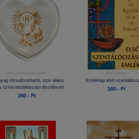
Rózsafüzértartók, tokok
Elsőáldozás
Részletek...
Részletek...
ag rózsafüzértartó, szív alakú,
Emléklap első szentáldoz
y színű elsőáldozási díszítéssel
160.- Ft
Kosárba
Kosárba
350.- Ft