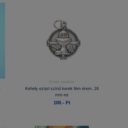
Érmek, medálok
Részletek...
e
Kehely ezüst színű kerek fém érem, 18
mm-es
Kosárba
100.- Ft