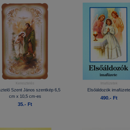
Keresztelés
Imafüzetek
Részletek...
Részletek...
ztelő Szent János szentkép 6,5
Elsőáldozók imafüzet
cm x 10,5 cm-es
490.- Ft
Kosárba
Kosárba
35.- Ft