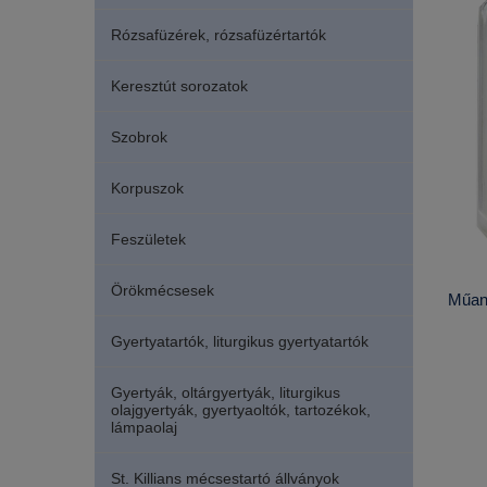
Rózsafüzérek, rózsafüzértartók
Keresztút sorozatok
Szobrok
Korpuszok
Feszületek
Örökmécsesek
Műany
Gyertyatartók, liturgikus gyertyatartók
Gyertyák, oltárgyertyák, liturgikus
olajgyertyák, gyertyaoltók, tartozékok,
lámpaolaj
St. Killians mécsestartó állványok