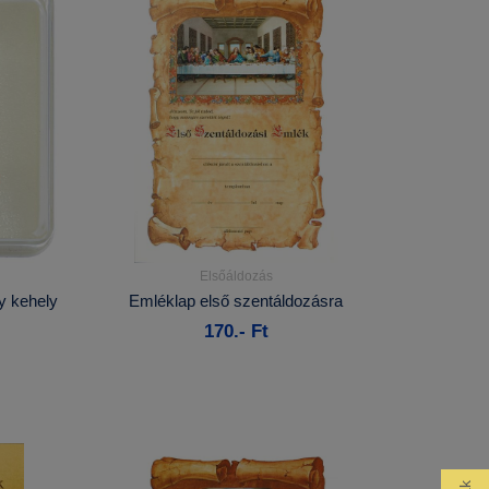
Elsőáldozás
Részletek...
y kehely
Emléklap első szentáldozásra
170.- Ft
Kosárba