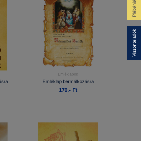
Plébániák
Viszonteladók
Emléklapok
Részletek...
ásra
Emléklap bérmálkozásra
170.- Ft
Kosárba