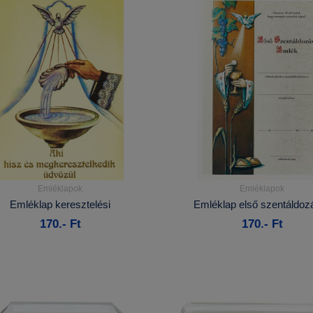
Emléklapok
Emléklapok
Részletek...
Részletek...
Emléklap keresztelési
Emléklap első szentáldoz
170.- Ft
170.- Ft
Kosárba
Kosárba