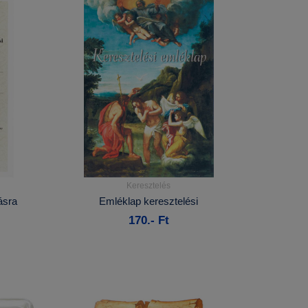
Keresztelés
Részletek...
ásra
Emléklap keresztelési
170.- Ft
Kosárba