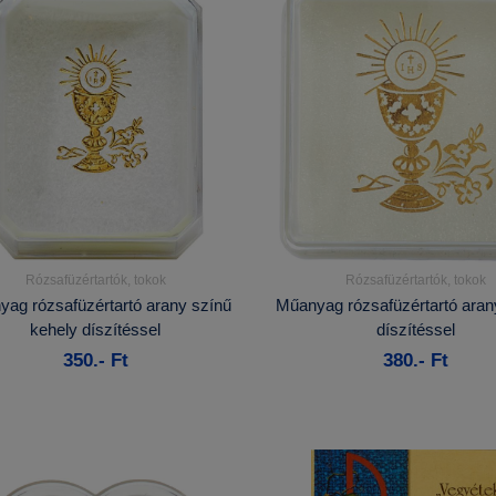
Rózsafüzértartók, tokok
Rózsafüzértartók, tokok
Részletek...
Részletek...
ag rózsafüzértartó arany színű
Műanyag rózsafüzértartó aran
kehely díszítéssel
díszítéssel
Kosárba
Kosárba
350.- Ft
380.- Ft