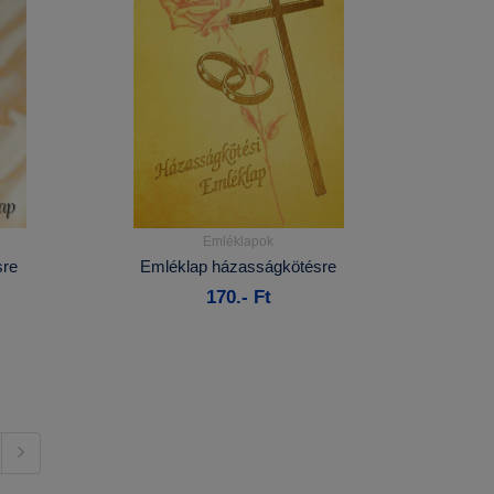
Emléklapok
Részletek...
sre
Emléklap házasságkötésre
170.- Ft
Kosárba