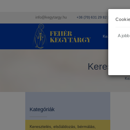
info@kegytargy.hu
+36 (70) 631 29 82 | +36 ( 1 ) 201
Cookie
A jobb
Kezdőlap
Keresztel
Ke
Kategóriák
Keresztelés, elsőáldozás, bérmálás,