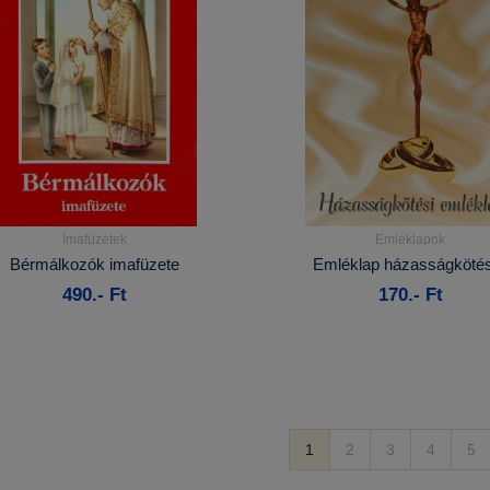
Imafüzetek
Emléklapok
Részletek...
Részletek...
Bérmálkozók imafüzete
Emléklap házasságköté
490.- Ft
170.- Ft
Kosárba
Kosárba
1
2
3
4
5