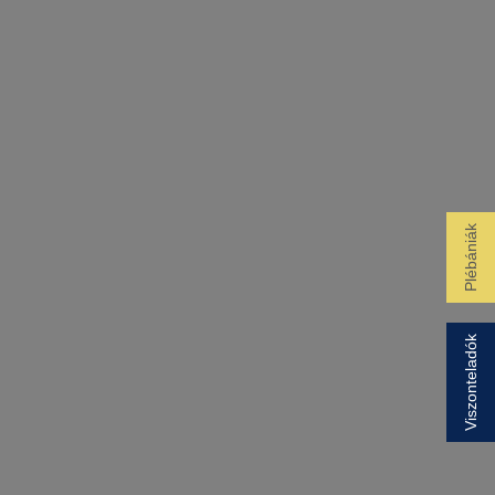
Plébániák
Viszonteladók