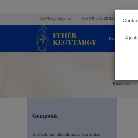
info@kegytargy.hu
+36 (70) 631 29 82 | +36 ( 1 ) 201
Cookie
A jobb
Kezdőlap
Kezdőlap
Kategóriák
Keresztelés, elsőáldozás, bérmálás,