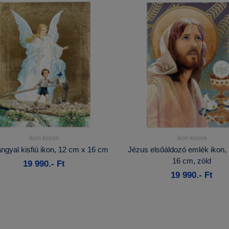
Ikon képek
Ikon képek
Részletek...
Részletek...
ngyal kisfiú ikon, 12 cm x 16 cm
Jézus elsőáldozó emlék ikon,
16 cm, zöld
19 990.- Ft
Kosárba
Kosárba
19 990.- Ft