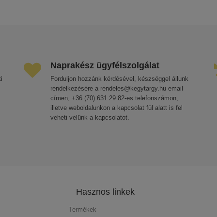
Naprakész ügyfélszolgálat
i
Forduljon hozzánk kérdésével, készséggel állunk
rendelkezésére a rendeles@kegytargy.hu email
címen, +36 (70) 631 29 82-es telefonszámon,
illetve weboldalunkon a kapcsolat fül alatt is fel
veheti velünk a kapcsolatot.
Hasznos linkek
Termékek