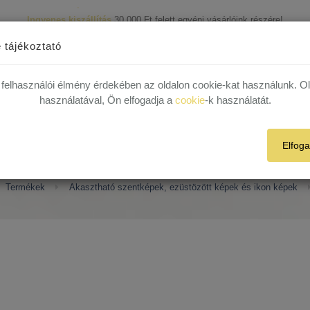
Ingyenes kiszállítás
30.000 Ft felett egyéni vásárlóink részére!
1 munkanapos házhoz szállítás!
Készleten lévő termékekre.
R
 29 82
 tájékoztató
 felhasználói élmény érdekében az oldalon cookie-kat használunk. O
Termékek
Rólunk
Híreink
Kapcsolat
Plébániák
használatával, Ön elfogadja a
cookie
-k használatát.
Elfog
Ikon képek
Termékek
Akasztható szentképek, ezüstözött képek és ikon képek