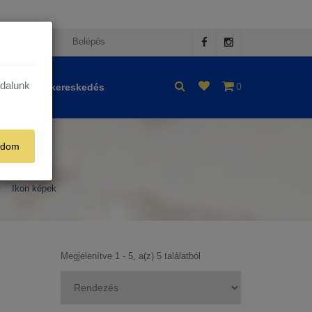
egisztráció
Belépés
ldalunk
0
Nagykereskedés
adom
Ikon képek
Megjelenítve 1 - 5, a(z) 5 találatból