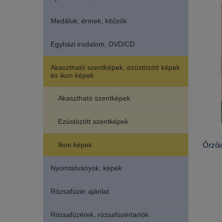
Medálok, érmek, kitűzők
Egyházi irodalom, DVD/CD
Akasztható szentképek, ezüstözött képek
és ikon képek
Akasztható szentképek
Ezüstözött szentképek
Ikon képek
Őrzőa
Nyomtatványok, képek
Rózsafüzér ajánlat
Rózsafüzérek, rózsafüzértartók