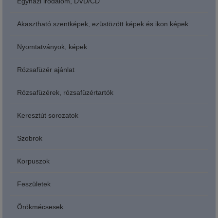
Egyházi irodalom, DVD/CD
Akasztható szentképek, ezüstözött képek és ikon képek
Nyomtatványok, képek
Rózsafüzér ajánlat
Rózsafüzérek, rózsafüzértartók
Keresztút sorozatok
Szobrok
Korpuszok
Feszületek
Örökmécsesek