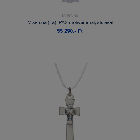
Miseruha
Részletek...
Miseruha (lila), PAX motívummal, stólával
55 290.- Ft
Kosárba