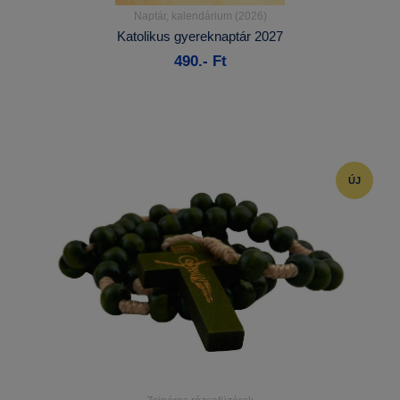
Naptár, kalendárium (2026)
Részletek...
Katolikus gyereknaptár 2027
490.- Ft
Kosárba
ÚJ