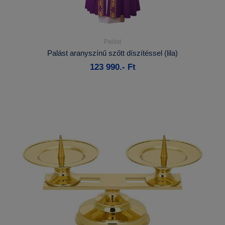
Palást
Részletek...
Palást aranyszínű szőtt díszítéssel (lila)
123 990.- Ft
Kosárba