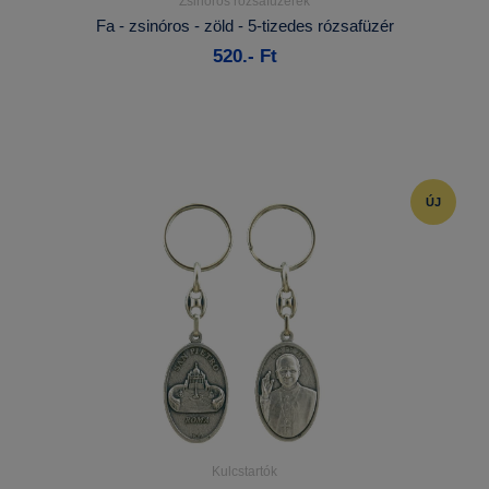
Zsinóros rózsafüzérek
Részletek...
Fa - zsinóros - zöld - 5-tizedes rózsafüzér
520.- Ft
Kosárba
ÚJ
Kulcstartók
Részletek...