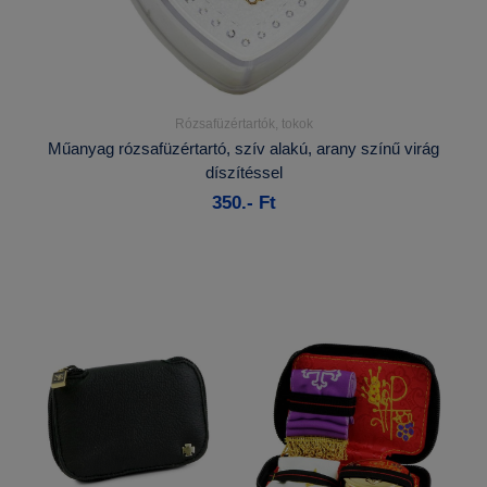
Rózsafüzértartók, tokok
Részletek...
Műanyag rózsafüzértartó, szív alakú, arany színű virág
díszítéssel
Kosárba
350.- Ft