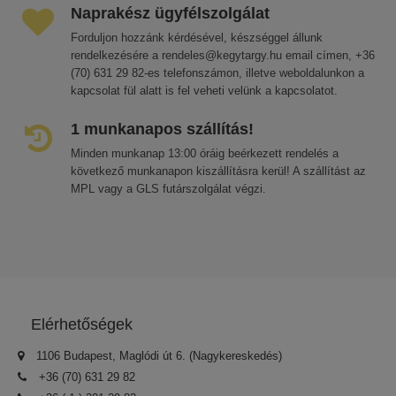
Naprakész ügyfélszolgálat
Forduljon hozzánk kérdésével, készséggel állunk
rendelkezésére a rendeles@kegytargy.hu email címen, +36
(70) 631 29 82-es telefonszámon, illetve weboldalunkon a
kapcsolat fül alatt is fel veheti velünk a kapcsolatot.
1 munkanapos szállítás!
Minden munkanap 13:00 óráig beérkezett rendelés a
következő munkanapon kiszállításra kerül! A szállítást az
MPL vagy a GLS futárszolgálat végzi.
Elérhetőségek
1106 Budapest, Maglódi út 6. (Nagykereskedés)
+36 (70) 631 29 82