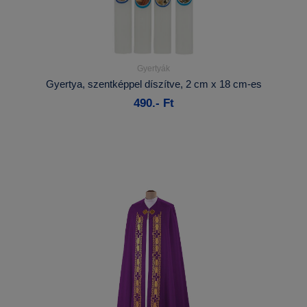
Gyertyák
Részletek...
Gyertya, szentképpel díszítve, 2 cm x 18 cm-es
490.- Ft
Kosárba