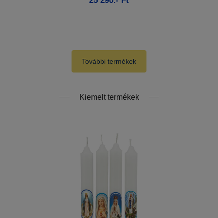
25 290.- Ft
Kosárba
További termékek
Kiemelt termékek