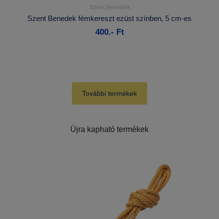
Szent Benedek
Részletek...
Szent Benedek fémkereszt ezüst színben, 5 cm-es
400.- Ft
Kosárba
További termékek
Újra kapható termékek