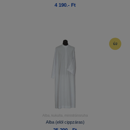
4 190.- Ft
Kosárba
ÚJ
Alba, kukulla, ministránsruha
Részletek...
Alba (elöl cippzáras)