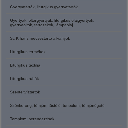
Gyertyatartók, liturgikus gyertyatartók
Gyertyák, oltárgyertyák, liturgikus olajgyertyák,
gyertyaoltók, tartozékok, lámpaolaj
St. Killians mécsestartó állványok
Liturgikus termékek
Liturgikus textília
Liturgikus ruhák
Szenteltvíztartók
Szénkorong, tömjén, füstölő, turibulum, tömjénégető
Templomi berendezések