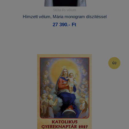
Stóla és vélum
Részletek...
Hímzett vélum, Mária monogram díszítéssel
27 390.- Ft
Kosárba
ÚJ