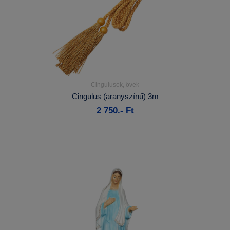
Cingulusok, övek
Részletek...
Cingulus (aranyszínű) 3m
2 750.- Ft
Kosárba