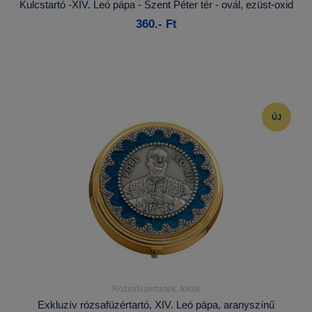
Kulcstartó -XIV. Leó pápa - Szent Péter tér - ovál, ezüst-oxid
360.- Ft
Kosárba
ÚJ
Rózsafüzértartók, tokok
Részletek...
Exkluzív rózsafüzértartó, XIV. Leó pápa, aranyszínű