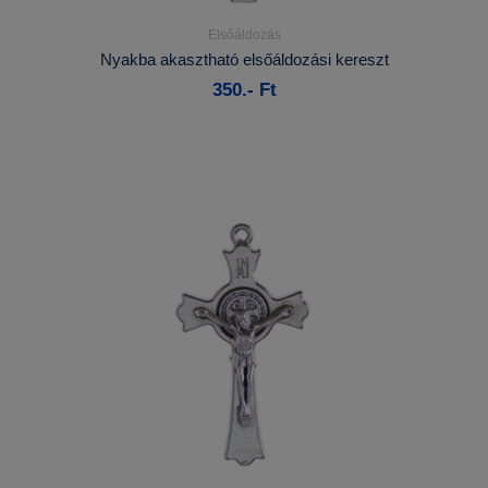
Elsőáldozás
Részletek...
Nyakba akasztható elsőáldozási kereszt
350.- Ft
Kosárba