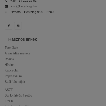
+36 ( 1 ) 201 29 82
info@kegytargy.hu
Hétfőtől - Péntekig 9:00 - 16:00
Hasznos linkek
Termékek
A vásárlás menete
Rólunk
Híreink
Kapcsolat
Impresszum
Szállítási díjak
ÁSZF
Bankkártyás fizetés
GYFK