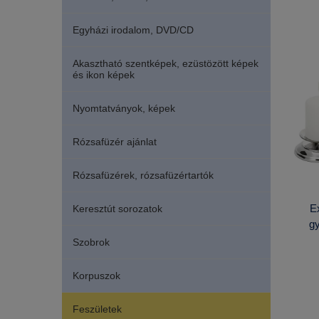
Egyházi irodalom, DVD/CD
Akasztható szentképek, ezüstözött képek
és ikon képek
Nyomtatványok, képek
Rózsafüzér ajánlat
Rózsafüzérek, rózsafüzértartók
Ex
Keresztút sorozatok
gy
Szobrok
Korpuszok
Feszületek