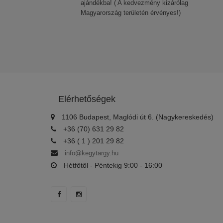
ajándékba! ( A kedvezmény kizárólag
Magyarország területén érvényes!)
Elérhetőségek
1106 Budapest, Maglódi út 6. (Nagykereskedés)
+36 (70) 631 29 82
+36 ( 1 ) 201 29 82
info@kegytargy.hu
Hétfőtől - Péntekig 9:00 - 16:00