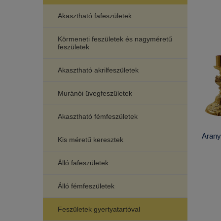
Akasztható fafeszületek
Körmeneti feszületek és nagyméretű
feszületek
Akasztható akrilfeszületek
Muránói üvegfeszületek
Akasztható fémfeszületek
Aranyo
Kis méretű keresztek
Álló fafeszületek
Álló fémfeszületek
Feszületek gyertyatartóval