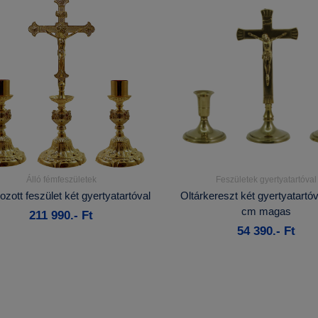
Álló fémfeszületek
Feszületek gyertyatartóval
Részletek...
Részletek...
zott feszület két gyertyatartóval
Oltárkereszt két gyertyatartóv
cm magas
211 990.- Ft
Kosárba
Kosárba
54 390.- Ft