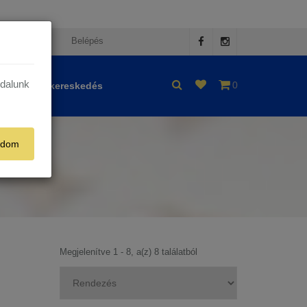
egisztráció
Belépés
ldalunk
0
Nagykereskedés
adom
Megjelenítve 1 - 8, a(z) 8 találatból