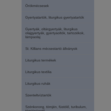
Örökmécsesek
Gyertyatartók, liturgikus gyertyatartók
Gyertyák, oltárgyertyák, liturgikus
olajgyertyák, gyertyaoltók, tartozékok,
lámpaolaj
St. Killians mécsestartó állványok
Liturgikus termékek
Liturgikus textília
Liturgikus ruhák
Szenteltvíztartók
Szénkorong, tömjén, füstölő, turibulum,
tömjénégető