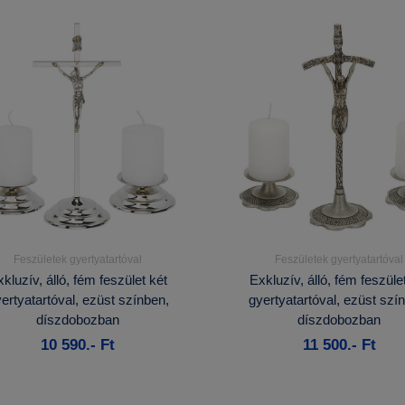
Feszületek gyertyatartóval
Feszületek gyertyatartóval
Részletek...
Részletek...
kluzív, álló, fém feszület két
Exkluzív, álló, fém feszüle
ertyatartóval, ezüst színben,
gyertyatartóval, ezüst szí
Kosárba
Kosárba
díszdobozban
díszdobozban
10 590.- Ft
11 500.- Ft