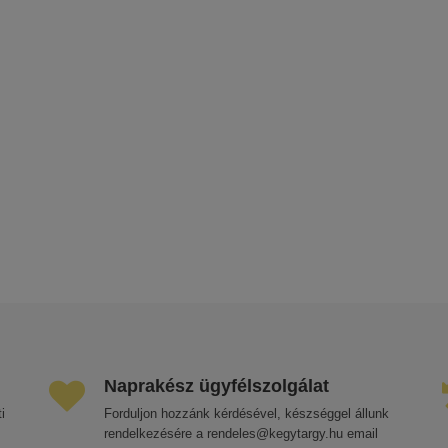
Naprakész ügyfélszolgálat
i
Forduljon hozzánk kérdésével, készséggel állunk
rendelkezésére a rendeles@kegytargy.hu email