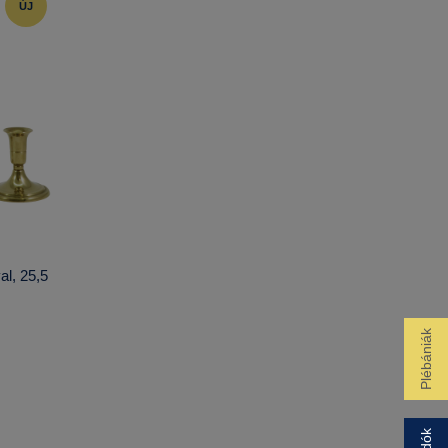
ÚJ
al, 25,5
Plébániák