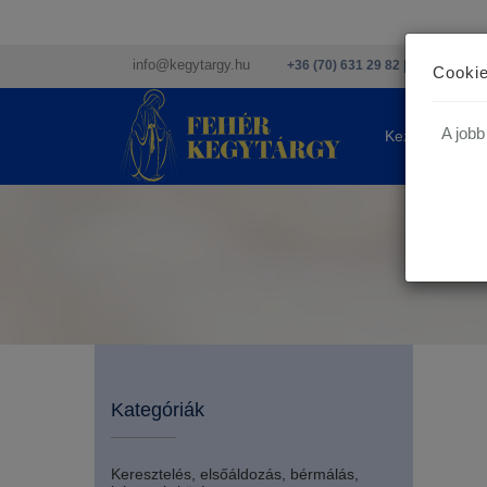
info@kegytargy.hu
+36 (70) 631 29 82 | +36 ( 1 ) 201
Cookie
A jobb
Kezdőlap
Kategóriák
Keresztelés, elsőáldozás, bérmálás,