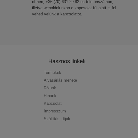
címen, +36 (70) 631 29 82-es telefonszámon,
illetve weboldalunkon a kapcsolat fül alatt is fel
veheti velünk a kapcsolatot.
Hasznos linkek
Termékek
A vásárlás menete
Rólunk
Híreink
Kapcsolat
Impresszum
Szállítási díjak