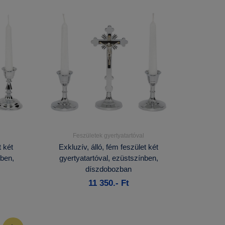
Feszületek gyertyatartóval
Részletek...
t két
Exkluzív, álló, fém feszület két
nben,
gyertyatartóval, ezüstszínben,
Kosárba
díszdobozban
11 350.- Ft