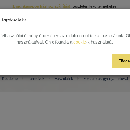
1 munkanapos házhoz szállítás!
Készleten lévő termékekre.
Ingyenes kiszállítás
30.000 Ft felett egyéni vásárlóink részére!
R
 29 82
 tájékoztató
 felhasználói élmény érdekében az oldalon cookie-kat használunk. O
Termékek
Rólunk
Híreink
Kapcsolat
Plébániák
használatával, Ön elfogadja a
cookie
-k használatát.
Elfog
Feszületek gyertyatartóval
Kezdőlap
Termékek
Feszületek
Feszületek gyertyatartóval