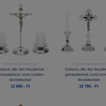
Feszületek gyertyatartóval
Feszületek gyertyatartóval
Részletek...
Részletek...
kluzív, álló, fém feszület két
Exkluzív, álló, fém feszüle
ertyatartóval, ezüst színben,
gyertyatartóval, ezüst szí
Rendelhető
Kosárba
díszdobozban
díszdobozban
12 890.- Ft
18 790.- Ft