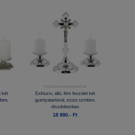
Feszületek gyertyatartóval
Részletek...
t két
Exkluzív, álló, fém feszület két
nben,
gyertyatartóval, ezüst színben,
Kosárba
díszdobozban
18 990.- Ft