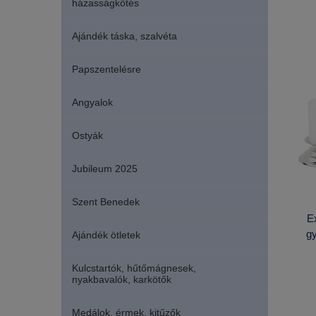
házasságkötés
Ajándék táska, szalvéta
Papszentelésre
Angyalok
Ostyák
Jubileum 2025
Szent Benedek
Ex
gy
Ajándék ötletek
Kulcstartók, hűtőmágnesek,
nyakbavalók, karkötők
Medálok, érmek, kitűzők