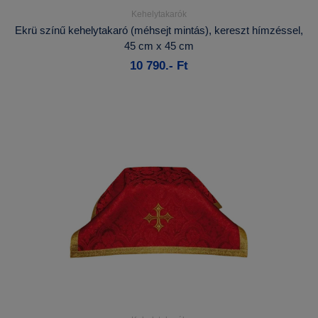
Kehelytakarók
Részletek...
Ekrü színű kehelytakaró (méhsejt mintás), kereszt hímzéssel,
45 cm x 45 cm
Kosárba
10 790.- Ft