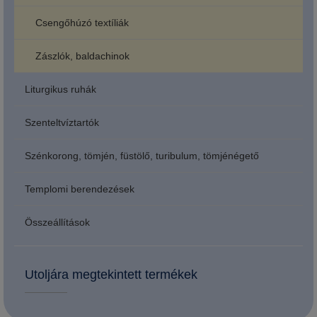
Csengőhúzó textíliák
Zászlók, baldachinok
Liturgikus ruhák
Szenteltvíztartók
Szénkorong, tömjén, füstölő, turibulum, tömjénégető
Templomi berendezések
Összeállítások
Utoljára megtekintett termékek