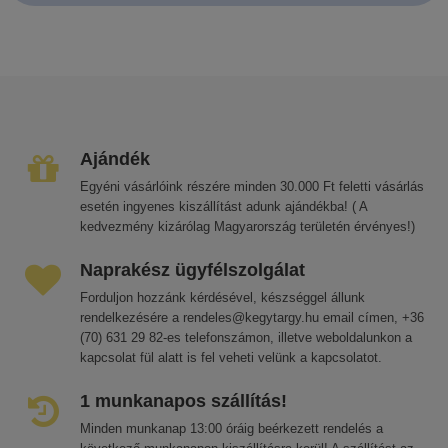
Ajándék
Egyéni vásárlóink részére minden 30.000 Ft feletti vásárlás
esetén ingyenes kiszállítást adunk ajándékba! ( A
kedvezmény kizárólag Magyarország területén érvényes!)
Naprakész ügyfélszolgálat
Forduljon hozzánk kérdésével, készséggel állunk
rendelkezésére a rendeles@kegytargy.hu email címen, +36
(70) 631 29 82-es telefonszámon, illetve weboldalunkon a
kapcsolat fül alatt is fel veheti velünk a kapcsolatot.
1 munkanapos szállítás!
Minden munkanap 13:00 óráig beérkezett rendelés a