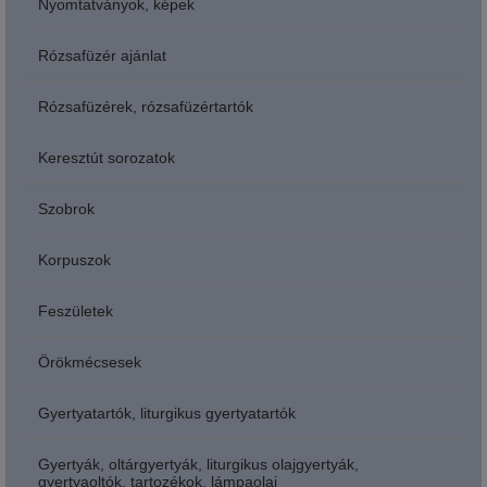
Nyomtatványok, képek
Rózsafüzér ajánlat
Rózsafüzérek, rózsafüzértartók
Keresztút sorozatok
Szobrok
Korpuszok
Feszületek
Örökmécsesek
Gyertyatartók, liturgikus gyertyatartók
Gyertyák, oltárgyertyák, liturgikus olajgyertyák,
gyertyaoltók, tartozékok, lámpaolaj