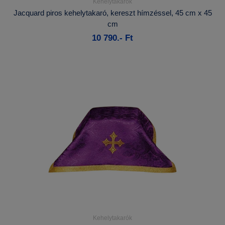
Kehelytakarók
Részletek...
Jacquard piros kehelytakaró, kereszt hímzéssel, 45 cm x 45
cm
Kosárba
10 790.- Ft
Kehelytakarók
Részletek...