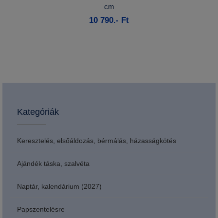
cm
Kosárba
10 790.- Ft
Kategóriák
Keresztelés, elsőáldozás, bérmálás, házasságkötés
Ajándék táska, szalvéta
Naptár, kalendárium (2027)
Papszentelésre