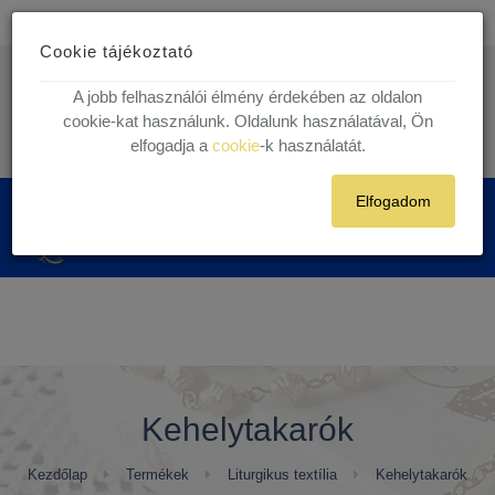
Ingyenes kiszállítás
30.000 Ft felett egyéni vásárlóink részére!
Cookie tájékoztató
1 munkanapos házhoz szállítás!
Készleten lévő termékekre.
info@kegytargy.hu
A jobb felhasználói élmény érdekében az oldalon
+36 (70) 631 29 82 | +36 ( 1 ) 201 29 82
cookie-kat használunk. Oldalunk használatával, Ön
elfogadja a
cookie
-k használatát.
Belépés
Regisztráció
Elfogadom
0
Kehelytakarók
Kezdőlap
Termékek
Liturgikus textília
Kehelytakarók