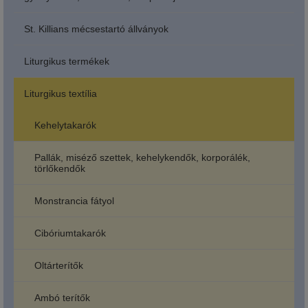
St. Killians mécsestartó állványok
Liturgikus termékek
Liturgikus textília
Kehelytakarók
Pallák, miséző szettek, kehelykendők, korporálék,
törlőkendők
Monstrancia fátyol
Cibóriumtakarók
Oltárterítők
Ambó terítők