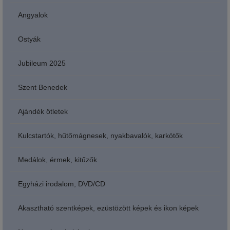
Angyalok
Ostyák
Jubileum 2025
Szent Benedek
Ajándék ötletek
Kulcstartók, hűtőmágnesek, nyakbavalók, karkötők
Medálok, érmek, kitűzők
Egyházi irodalom, DVD/CD
Akasztható szentképek, ezüstözött képek és ikon képek