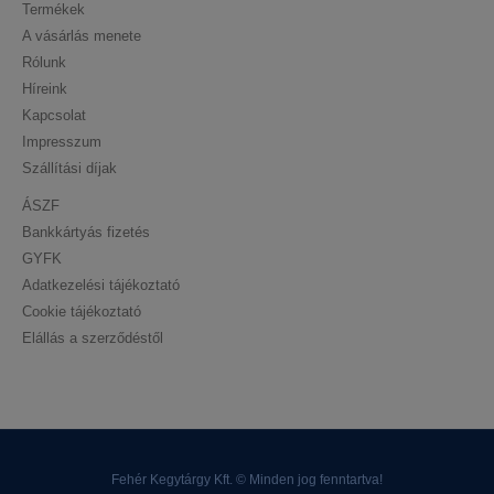
Termékek
A vásárlás menete
Rólunk
Híreink
Kapcsolat
Impresszum
Szállítási díjak
ÁSZF
Bankkártyás fizetés
GYFK
Adatkezelési tájékoztató
Cookie tájékoztató
Elállás a szerződéstől
Fehér Kegytárgy Kft. © Minden jog fenntartva!