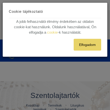
Ingyenes kiszállítás
30.000 Ft felett egyéni vásárlóink részére!
Cookie tájékoztató
1 munkanapos házhoz szállítás!
Készleten lévő termékekre.
info@kegytargy.hu
A jobb felhasználói élmény érdekében az oldalon
+36 (70) 631 29 82 | +36 ( 1 ) 201 29 82
cookie-kat használunk. Oldalunk használatával, Ön
elfogadja a
cookie
-k használatát.
Belépés
Regisztráció
Elfogadom
0
Szentolajtartók
Kezdőlap
Termékek
Liturgikus
termékek
Szentolajtartók