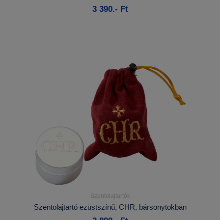
3 390.- Ft
Kosárba
Szentolajtartók
Részletek...
Szentolajtartó ezüstszínű, CHR, bársonytokban