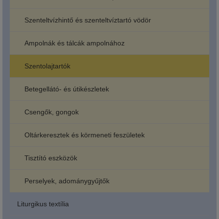
Szenteltvízhintő és szenteltvíztartó vödör
Ampolnák és tálcák ampolnához
Szentolajtartók
Betegellátó- és útikészletek
Csengők, gongok
Oltárkeresztek és körmeneti feszületek
Tisztító eszközök
Perselyek, adománygyűjtők
Liturgikus textília