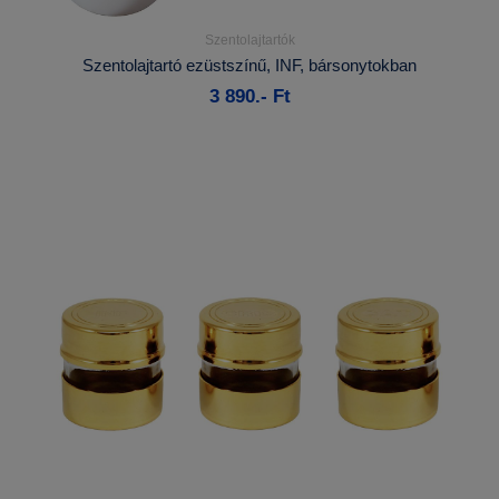
Szentolajtartók
Részletek...
Szentolajtartó ezüstszínű, INF, bársonytokban
3 890.- Ft
Kosárba