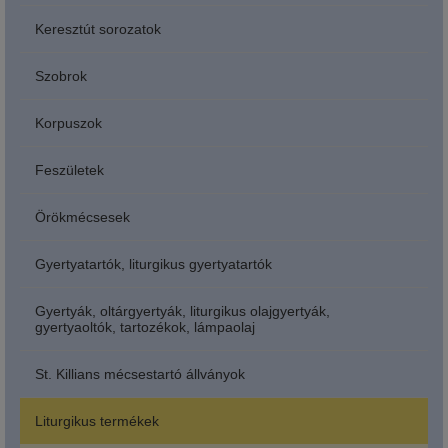
Keresztút sorozatok
Szobrok
Korpuszok
Feszületek
Örökmécsesek
Gyertyatartók, liturgikus gyertyatartók
Gyertyák, oltárgyertyák, liturgikus olajgyertyák,
gyertyaoltók, tartozékok, lámpaolaj
St. Killians mécsestartó állványok
Liturgikus termékek