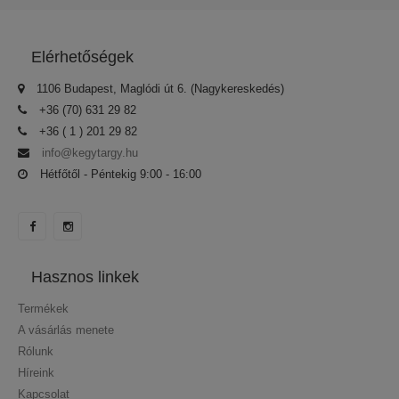
Elérhetőségek
1106 Budapest, Maglódi út 6. (Nagykereskedés)
+36 (70) 631 29 82
+36 ( 1 ) 201 29 82
info@kegytargy.hu
Hétfőtől - Péntekig 9:00 - 16:00
Hasznos linkek
Termékek
A vásárlás menete
Rólunk
Híreink
Kapcsolat