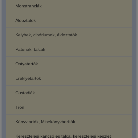
Monstranciák
Áldoztatók
Kelyhek, cibóriumok, áldoztatók
Paténák, tálcák
Ostyatartók
Ereklyetartók
Custodiák
Trón
Könyvtartók, Misekönyvborítók
Keresztelési kancsó és tálca, keresztelési készlet