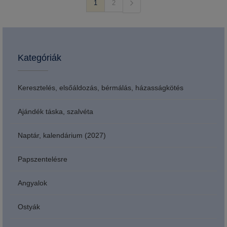
1
2
Kategóriák
Keresztelés, elsőáldozás, bérmálás, házasságkötés
Ajándék táska, szalvéta
Naptár, kalendárium (2027)
Papszentelésre
Angyalok
Ostyák