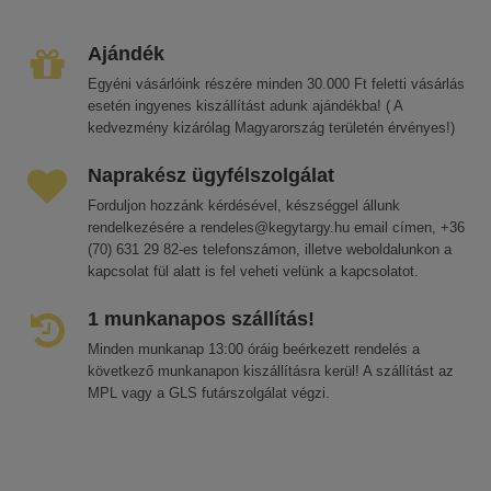
Ajándék
Egyéni vásárlóink részére minden 30.000 Ft feletti vásárlás
esetén ingyenes kiszállítást adunk ajándékba! ( A
kedvezmény kizárólag Magyarország területén érvényes!)
Naprakész ügyfélszolgálat
Forduljon hozzánk kérdésével, készséggel állunk
rendelkezésére a rendeles@kegytargy.hu email címen, +36
(70) 631 29 82-es telefonszámon, illetve weboldalunkon a
kapcsolat fül alatt is fel veheti velünk a kapcsolatot.
1 munkanapos szállítás!
Minden munkanap 13:00 óráig beérkezett rendelés a
következő munkanapon kiszállításra kerül! A szállítást az
MPL vagy a GLS futárszolgálat végzi.