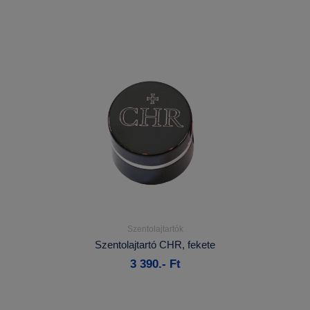
Szentolajtartók
Részletek...
Szentolajtartó CHR, fekete
3 390.- Ft
Kosárba