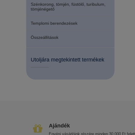
Szénkorong, tömjén, füstölő, turibulum,
tömjénégető
Templomi berendezések
Összeállítások
Utoljára megtekintett termékek
Ajándék
Egyéni vásárlóink részére minden 30.000 Ft felett