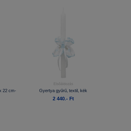
Elsőáldozás
Részletek...
x 22 cm-
Gyertya gyűrű, textil, kék
2 440.- Ft
Kosárba