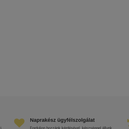
Naprakész ügyfélszolgálat
i
Forduljon hozzánk kérdésével, készséggel állunk