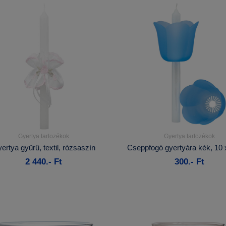
Gyertya tartozékok
Gyertya tartozékok
Részletek...
Részletek...
ertya gyűrű, textil, rózsaszín
Cseppfogó gyertyára kék, 10
2 440.- Ft
300.- Ft
Kosárba
Kosárba