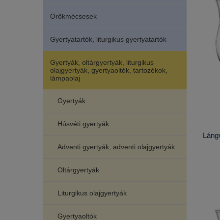
Örökmécsesek
Gyertyatartók, liturgikus gyertyatartók
Gyertyák, oltárgyertyák, liturgikus
olajgyertyák, gyertyaoltók, tartozékok,
lámpaolaj
Gyertyák
Húsvéti gyertyák
Láng
Adventi gyertyák, adventi olajgyertyák
Oltárgyertyák
Liturgikus olajgyertyák
Gyertyaoltók