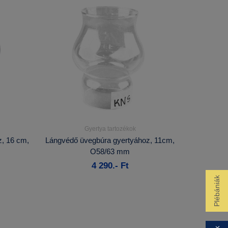
Gyertya tartozékok
Részletek...
, 16 cm,
Lángvédő üvegbúra gyertyához, 11cm,
O58/63 mm
Kosárba
4 290.- Ft
Plébániák