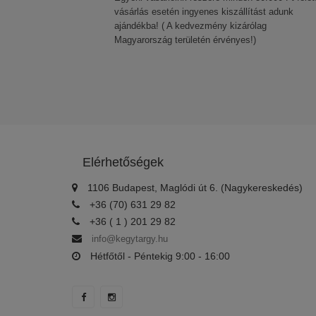
vásárlás esetén ingyenes kiszállítást adunk
ajándékba! ( A kedvezmény kizárólag
Magyarország területén érvényes!)
Elérhetőségek
1106 Budapest, Maglódi út 6. (Nagykereskedés)
+36 (70) 631 29 82
+36 ( 1 ) 201 29 82
info@kegytargy.hu
Hétfőtől - Péntekig 9:00 - 16:00