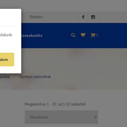
egisztráció
Belépés
ldalunk
0
Nagykereskedés
adom
mpaolaj
Gyertya tartozékok
Megjelenítve 1 - 10, a(z) 10 találatból