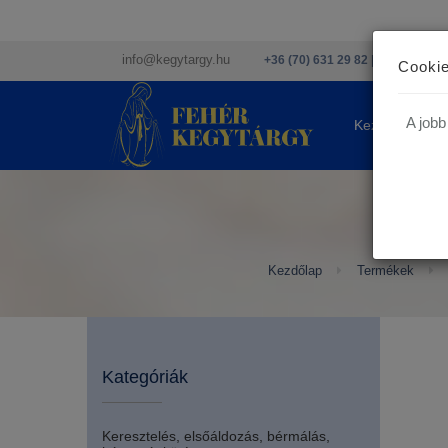
info@kegytargy.hu
+36 (70) 631 29 82 | +36 ( 1 ) 201
Cookie
A jobb
Kezdőlap
Kezdőlap
Termékek
Kategóriák
Keresztelés, elsőáldozás, bérmálás,