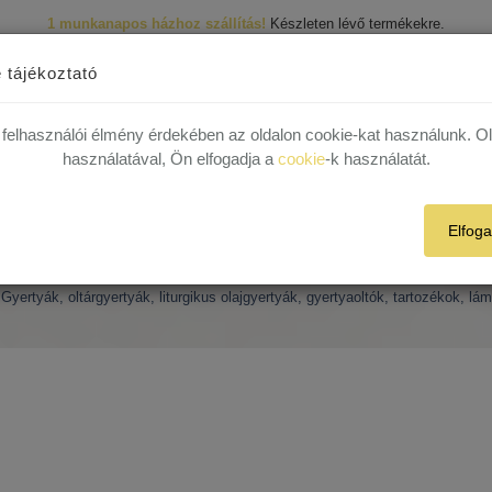
1 munkanapos házhoz szállítás!
Készleten lévő termékekre.
R
 29 82
 tájékoztató
1 munkanapos házhoz szállítás!
Készleten lévő termékekre.
 felhasználói élmény érdekében az oldalon cookie-kat használunk. O
Termékek
Rólunk
Híreink
Kapcsolat
Plébániák
használatával, Ön elfogadja a
cookie
-k használatát.
Elfog
Gyertya tartozékok
Gyertyák, oltárgyertyák, liturgikus olajgyertyák, gyertyaoltók, tartozékok, lá