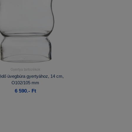
Gyertya tartozékok
Részletek...
dő üvegbúra gyertyához, 14 cm,
O102/105 mm
Kosárba
6 590.- Ft