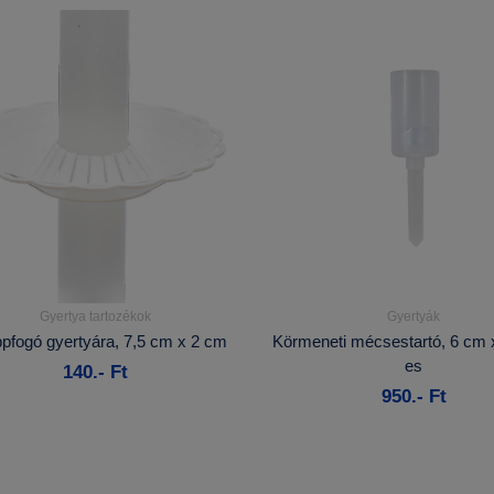
Gyertya tartozékok
Gyertyák
Részletek...
Részletek...
pfogó gyertyára, 7,5 cm x 2 cm
Körmeneti mécsestartó, 6 cm 
es
140.- Ft
Kosárba
Kosárba
950.- Ft