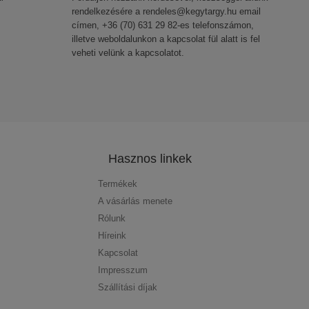
rendelkezésére a rendeles@kegytargy.hu email
címen, +36 (70) 631 29 82-es telefonszámon,
illetve weboldalunkon a kapcsolat fül alatt is fel
veheti velünk a kapcsolatot.
Hasznos linkek
Termékek
A vásárlás menete
Rólunk
Híreink
Kapcsolat
Impresszum
Szállítási díjak