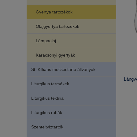
Gyertya tartozékok
Olajgyertya tartozékok
Lámpaolaj
Karácsonyi gyertyák
St. Killians mécsestartó állványok
Lángvé
Liturgikus termékek
Liturgikus textília
Liturgikus ruhák
Szenteltvíztartók