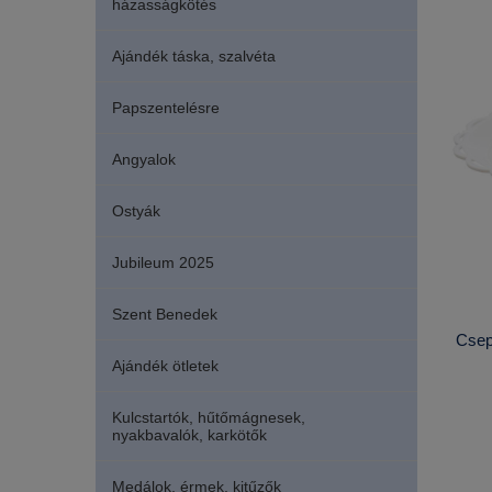
házasságkötés
Ajándék táska, szalvéta
Papszentelésre
Angyalok
Ostyák
Jubileum 2025
Szent Benedek
Csep
Ajándék ötletek
Kulcstartók, hűtőmágnesek,
nyakbavalók, karkötők
Medálok, érmek, kitűzők