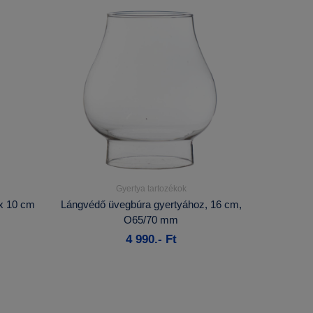
Gyertya tartozékok
Részletek...
 x 10 cm
Lángvédő üvegbúra gyertyához, 16 cm,
O65/70 mm
Kosárba
4 990.- Ft