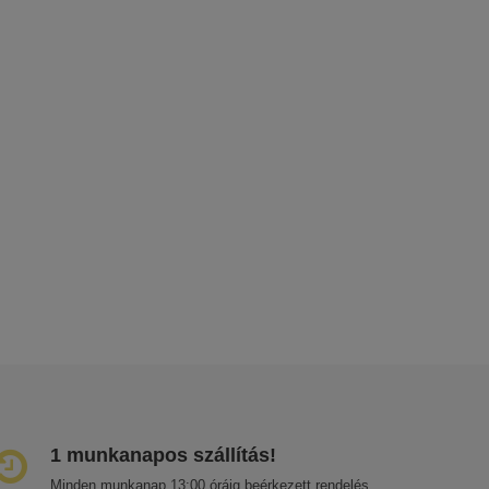
1 munkanapos szállítás!
Minden munkanap 13:00 óráig beérkezett rendelés