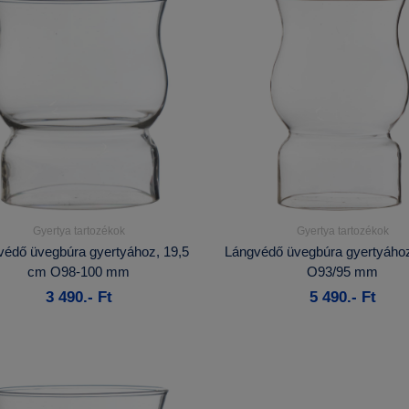
Gyertya tartozékok
Gyertya tartozékok
Részletek...
Részletek...
védő üvegbúra gyertyához, 19,5
Lángvédő üvegbúra gyertyához
cm O98-100 mm
O93/95 mm
Kosárba
Kosárba
3 490.- Ft
5 490.- Ft