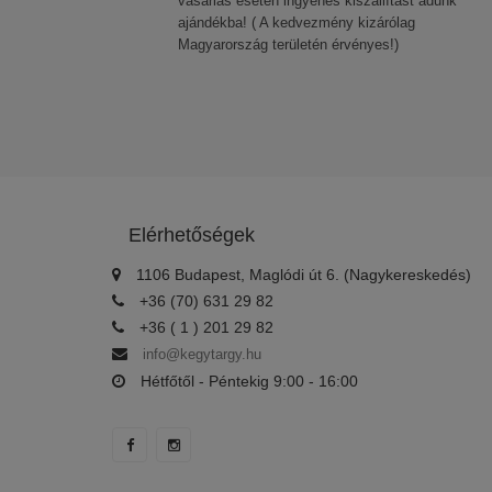
vásárlás esetén ingyenes kiszállítást adunk
ajándékba! ( A kedvezmény kizárólag
Magyarország területén érvényes!)
Elérhetőségek
1106 Budapest, Maglódi út 6. (Nagykereskedés)
+36 (70) 631 29 82
+36 ( 1 ) 201 29 82
info@kegytargy.hu
Hétfőtől - Péntekig 9:00 - 16:00