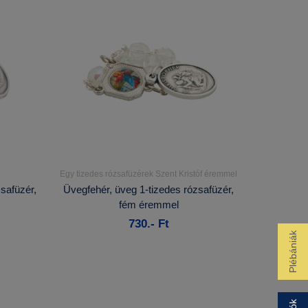
Egy tizedes rózsafüzérek Szent Kristóf éremmel
Részletek...
safüzér,
Üvegfehér, üveg 1-tizedes rózsafüzér,
fém éremmel
Kosárba
730.- Ft
Plébániák