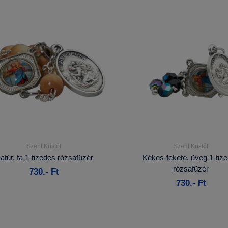
Szent Kristóf
Szent Kristóf
Részletek...
Részletek...
atúr, fa 1-tizedes rózsafüzér
Kékes-fekete, üveg 1-tiz
rózsafüzér
730.- Ft
Kosárba
Kosárba
730.- Ft