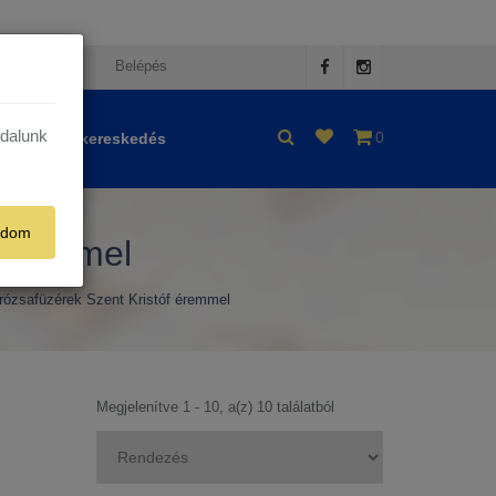
egisztráció
Belépés
ldalunk
0
Nagykereskedés
adom
 éremmel
rózsafüzérek Szent Kristóf éremmel
Megjelenítve 1 - 10, a(z) 10 találatból