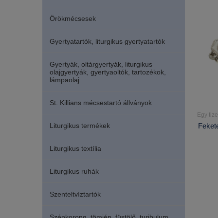
Örökmécsesek
Gyertyatartók, liturgikus gyertyatartók
Gyertyák, oltárgyertyák, liturgikus
olajgyertyák, gyertyaoltók, tartozékok,
lámpaolaj
St. Killians mécsestartó állványok
Egy tiz
Liturgikus termékek
Fekete
Liturgikus textília
Liturgikus ruhák
Szenteltvíztartók
Szénkorong, tömjén, füstölő, turibulum,