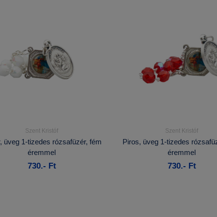
Szent Kristóf
Szent Kristóf
Részletek...
Részletek...
, üveg 1-tizedes rózsafüzér, fém
Piros, üveg 1-tizedes rózsafü
éremmel
éremmel
Kosárba
Kosárba
730.- Ft
730.- Ft