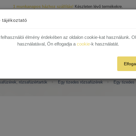
1 munkanapos házhoz szállítás!
Készleten lévő termékekre.
R
 29 82
 tájékoztató
1 munkanapos házhoz szállítás!
Készleten lévő termékekre.
 felhasználói élmény érdekében az oldalon cookie-kat használunk. O
Termékek
Rólunk
Híreink
Kapcsolat
Plébániák
használatával, Ön elfogadja a
cookie
-k használatát.
Elfog
edes rózsafüzérek Szent Kristóf
afüzérek, rózsafüzértartók
Egy tizedes rózsafüzérek
Egy tizedes 