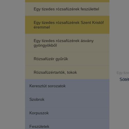
Egy tizedes rózsafüzérek feszülettel
Egy tizedes rózsafüzérek Szent Kristóf
éremmel
Egy tizedes rózsafüzérek ásvány
gyöngyökből
Rózsafüzér gyűrűk
Rózsafüzértartók, tokok
Egy tiz
Sötét
Keresztút sorozatok
Szobrok
Korpuszok
Feszületek