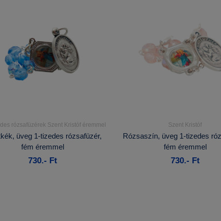
edes rózsafüzérek Szent Kristóf éremmel
Szent Kristóf
Részletek...
Részletek...
kék, üveg 1-tizedes rózsafüzér,
Rózsaszín, üveg 1-tizedes róz
fém éremmel
fém éremmel
Kosárba
Kosárba
730.- Ft
730.- Ft