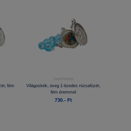
Szent Kristóf
Részletek...
zér, fém
Világoskék, üveg 1-tizedes rózsafüzér,
fém éremmel
Kosárba
730.- Ft