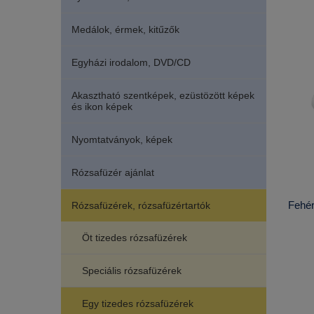
Medálok, érmek, kitűzők
Egyházi irodalom, DVD/CD
Akasztható szentképek, ezüstözött képek
és ikon képek
Nyomtatványok, képek
Rózsafüzér ajánlat
Fehér
Rózsafüzérek, rózsafüzértartók
Öt tizedes rózsafüzérek
Speciális rózsafüzérek
Egy tizedes rózsafüzérek