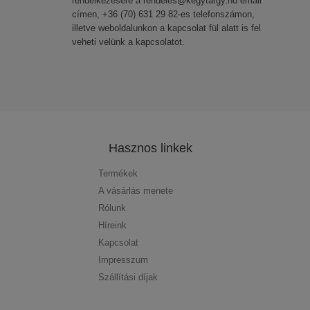
rendelkezésére a rendeles@kegytargy.hu email
címen, +36 (70) 631 29 82-es telefonszámon,
illetve weboldalunkon a kapcsolat fül alatt is fel
veheti velünk a kapcsolatot.
Hasznos linkek
Termékek
A vásárlás menete
Rólunk
Híreink
Kapcsolat
Impresszum
Szállítási díjak