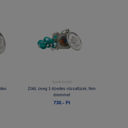
Szent Kristóf
Részletek...
edes
Zöld, üveg 1-tizedes rózsafüzér, fém
éremmel
Kosárba
730.- Ft