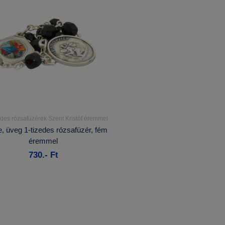
edes rózsafüzérek Szent Kristóf éremmel
Részletek...
, üveg 1-tizedes rózsafüzér, fém
éremmel
Kosárba
730.- Ft