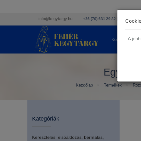
info@kegytargy.hu
+36 (70) 631 29 82 | +36 ( 1 ) 201
Cookie
A jobb
Kezdőlap
Egy tiz
Kezdőlap
Termékek
Rózs
Kategóriák
Keresztelés, elsőáldozás, bérmálás,