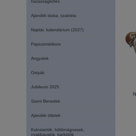
házasságkötés
Ajándék táska, szalvéta
Naptár, kalendárium (2027)
Papszentelésre
Angyalok
Ostyák
Jubileum 2025
N
Szent Benedek
Ajándék ötletek
Kulcstartók, hűtőmágnesek,
nyakbavalók, karkötők