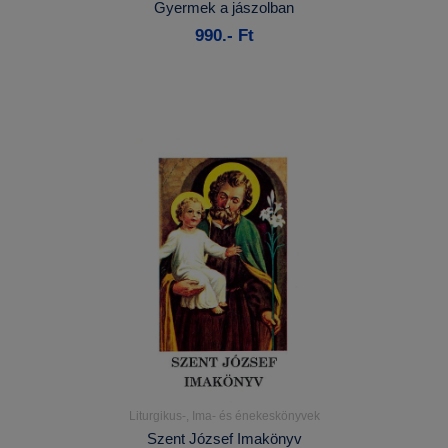
Gyermek a jászolban
990.- Ft
Kosárba
Liturgikus-, Ima- és énekeskönyvek
Részletek...
Szent József Imakönyv