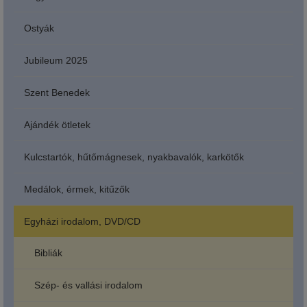
Ostyák
Jubileum 2025
Szent Benedek
Ajándék ötletek
Kulcstartók, hűtőmágnesek, nyakbavalók, karkötők
Medálok, érmek, kitűzők
Egyházi irodalom, DVD/CD
Bibliák
Szép- és vallási irodalom