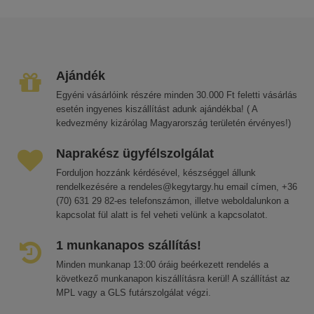
Ajándék
Egyéni vásárlóink részére minden 30.000 Ft feletti vásárlás
esetén ingyenes kiszállítást adunk ajándékba! ( A
kedvezmény kizárólag Magyarország területén érvényes!)
Naprakész ügyfélszolgálat
Forduljon hozzánk kérdésével, készséggel állunk
rendelkezésére a rendeles@kegytargy.hu email címen, +36
(70) 631 29 82-es telefonszámon, illetve weboldalunkon a
kapcsolat fül alatt is fel veheti velünk a kapcsolatot.
1 munkanapos szállítás!
Minden munkanap 13:00 óráig beérkezett rendelés a
következő munkanapon kiszállításra kerül! A szállítást az
MPL vagy a GLS futárszolgálat végzi.