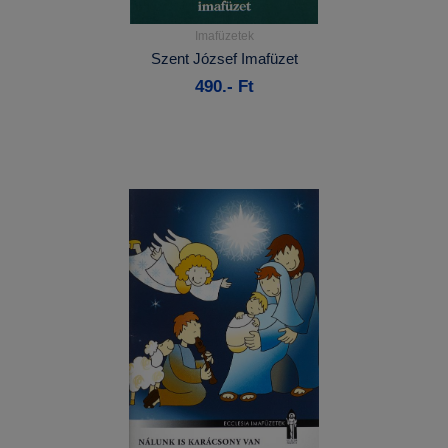
Imafüzetek
Részletek...
Szent József Imafüzet
490.- Ft
Kosárba