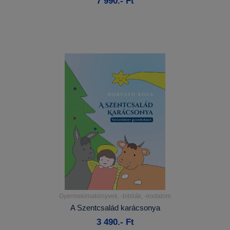
7 990.- Ft
Kosárba
Gyermekimakönyvek, -bibliák, -irodalom
Részletek...
A Szentcsalád karácsonya
3 490.- Ft
Kosárba