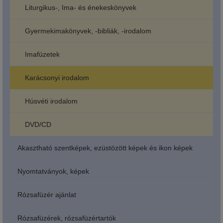
Liturgikus-, Ima- és énekeskönyvek
Gyermekimakönyvek, -bibliák, -irodalom
Imafüzetek
Karácsonyi irodalom
Húsvéti irodalom
DVD/CD
Akasztható szentképek, ezüstözött képek és ikon képek
Nyomtatványok, képek
Rózsafüzér ajánlat
Rózsafüzérek, rózsafüzértartók