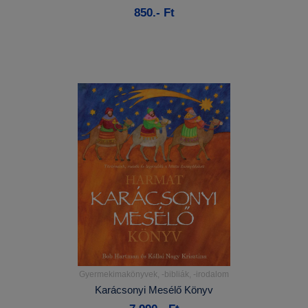
850.- Ft
Kosárba
Gyermekimakönyvek, -bibliák, -irodalom
Részletek...
Karácsonyi Mesélő Könyv