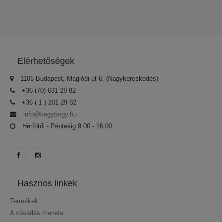
Elérhetőségek
1106 Budapest, Maglódi út 6. (Nagykereskedés)
+36 (70) 631 29 82
+36 ( 1 ) 201 29 82
info@kegytargy.hu
Hétfőtől - Péntekig 9:00 - 16:00
Hasznos linkek
Termékek
A vásárlás menete