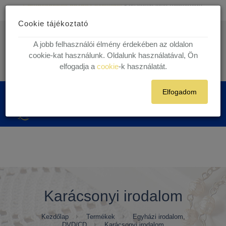
Ingyenes kiszállítás
30.000 Ft felett egyéni vásárlóink részére!
Cookie tájékoztató
1 munkanapos házhoz szállítás!
Készleten lévő termékekre.
info@kegytargy.hu
A jobb felhasználói élmény érdekében az oldalon
+36 (70) 631 29 82 | +36 ( 1 ) 201 29 82
cookie-kat használunk. Oldalunk használatával, Ön
elfogadja a
cookie
-k használatát.
Belépés
Regisztráció
Elfogadom
0
Karácsonyi irodalom
Kezdőlap
Termékek
Egyházi irodalom,
DVD/CD
Karácsonyi irodalom