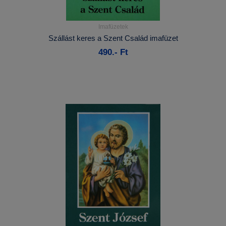
Imafüzetek
Részletek...
Szállást keres a Szent Család imafüzet
490.- Ft
Kosárba