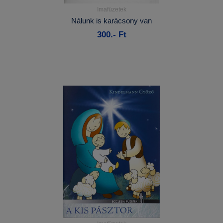
Imafüzetek
Részletek...
Nálunk is karácsony van
300.- Ft
Kosárba