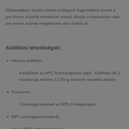
Előreutalásos fizetés esetén kollégánk fogja küldeni önnek a
pro-forma számlát tartalmazó emailt. Kérjük a tranzakciót csak
pro-forma számla megérkezte után indítsa el.
Szállítási lehetőségek:
Házhoz szállítás:
A szállítást az MPL futárszolgálata végzi. Szállítási idő 1
munkanap minden 13:00-ig érkezett rendelés esetén
Postapont
:
Csomagját átveheti az MPL Postapontjain:
MPL csomagautómatáinál,