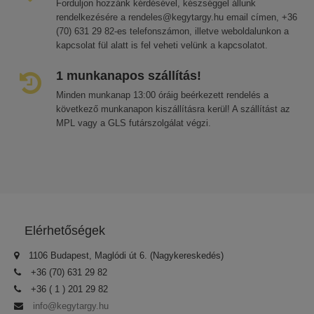
Forduljon hozzánk kérdésével, készséggel állunk
rendelkezésére a rendeles@kegytargy.hu email címen, +36
(70) 631 29 82-es telefonszámon, illetve weboldalunkon a
kapcsolat fül alatt is fel veheti velünk a kapcsolatot.
1 munkanapos szállítás!
Minden munkanap 13:00 óráig beérkezett rendelés a
következő munkanapon kiszállításra kerül! A szállítást az
MPL vagy a GLS futárszolgálat végzi.
Elérhetőségek
1106 Budapest, Maglódi út 6. (Nagykereskedés)
+36 (70) 631 29 82
+36 ( 1 ) 201 29 82
info@kegytargy.hu