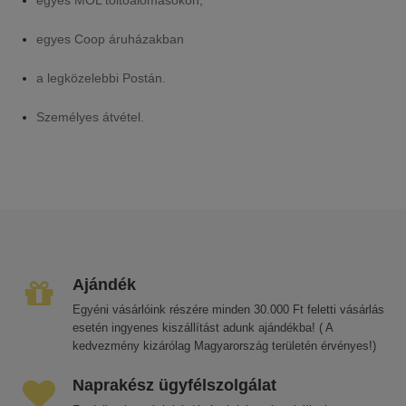
egyes MOL töltőálomásokon,
egyes Coop áruházakban
a legközelebbi Postán.
Személyes átvétel.
Ajándék
Egyéni vásárlóink részére minden 30.000 Ft feletti vásárlás
esetén ingyenes kiszállítást adunk ajándékba! ( A
kedvezmény kizárólag Magyarország területén érvényes!)
Naprakész ügyfélszolgálat