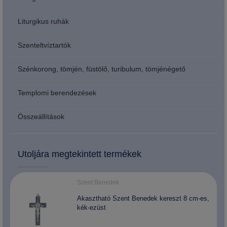
Liturgikus ruhák
Szenteltvíztartók
Szénkorong, tömjén, füstölő, turibulum, tömjénégető
Templomi berendezések
Összeállítások
Utoljára megtekintett termékek
Szent Benedek
Akasztható Szent Benedek kereszt 8 cm-es,
kék-ezüst