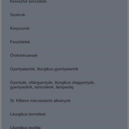
Keresztút sorozatok
Szobrok
Korpuszok
Feszületek
Örökmécsesek
Gyertyatartók, liturgikus gyertyatartók
Gyertyák, oltárgyertyák, liturgikus olajgyertyák,
gyertyaoltók, tartozékok, lámpaolaj
St. Killians mécsestartó állványok
Liturgikus termékek
Liturgikus textília