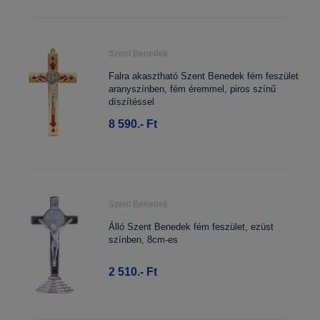
Szent Benedek
Falra akasztható Szent Benedek fém feszület
aranyszínben, fém éremmel, piros színű
díszítéssel
8 590.- Ft
Szent Benedek
Álló Szent Benedek fém feszület, ezüst
színben, 8cm-es
2 510.- Ft