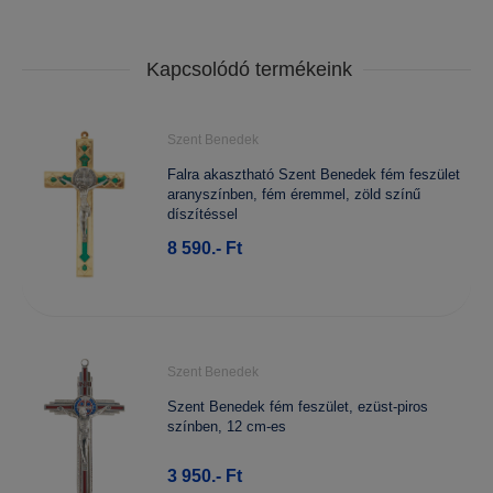
Kapcsolódó termékeink
Szent Benedek
Falra akasztható Szent Benedek fém feszület
aranyszínben, fém éremmel, zöld színű
díszítéssel
8 590.- Ft
Szent Benedek
Szent Benedek fém feszület, ezüst-piros
színben, 12 cm-es
3 950.- Ft