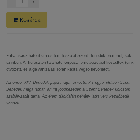
Kosárba
Falra akasztható 8 cm-es fém feszület Szent Benedek éremmel, kék
színben. A kereszten található korpusz fémötvözetből készültek (cink
ötvözet), és a galvanizálás során kapta végső bevonatot.
Az érmet XIV. Benedek pápa maga tervezte. Az egyik oldalon Szent
Benedek maga láthat, amint jobbkezében a Szent Benedek kolostori
szabályzatát tartja. Az érem túloldalán néhány latin vers kezdőbetűi
vannak.