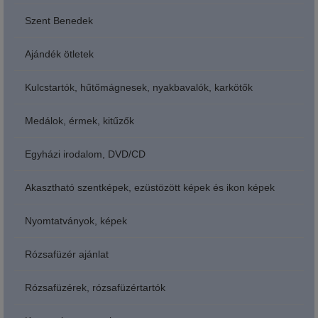
Szent Benedek
Ajándék ötletek
Kulcstartók, hűtőmágnesek, nyakbavalók, karkötők
Medálok, érmek, kitűzők
Egyházi irodalom, DVD/CD
Akasztható szentképek, ezüstözött képek és ikon képek
Nyomtatványok, képek
Rózsafüzér ajánlat
Rózsafüzérek, rózsafüzértartók