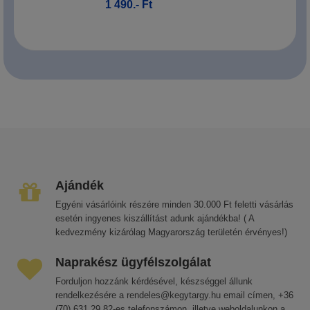
1 490.- Ft
Ajándék
Egyéni vásárlóink részére minden 30.000 Ft feletti vásárlás
esetén ingyenes kiszállítást adunk ajándékba! ( A
kedvezmény kizárólag Magyarország területén érvényes!)
Naprakész ügyfélszolgálat
Forduljon hozzánk kérdésével, készséggel állunk
rendelkezésére a rendeles@kegytargy.hu email címen, +36
(70) 631 29 82-es telefonszámon, illetve weboldalunkon a