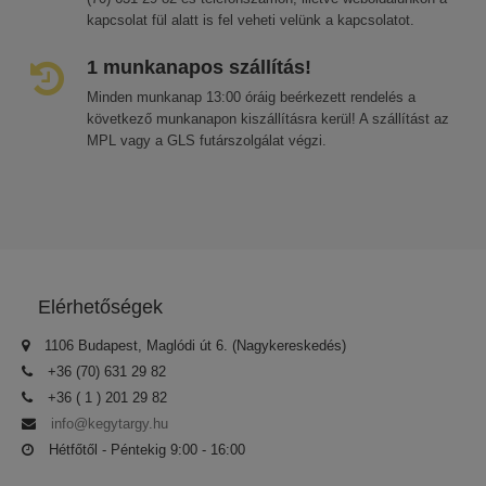
kapcsolat fül alatt is fel veheti velünk a kapcsolatot.
1 munkanapos szállítás!
Minden munkanap 13:00 óráig beérkezett rendelés a
következő munkanapon kiszállításra kerül! A szállítást az
MPL vagy a GLS futárszolgálat végzi.
Elérhetőségek
1106 Budapest, Maglódi út 6. (Nagykereskedés)
+36 (70) 631 29 82
+36 ( 1 ) 201 29 82
info@kegytargy.hu
Hétfőtől - Péntekig 9:00 - 16:00