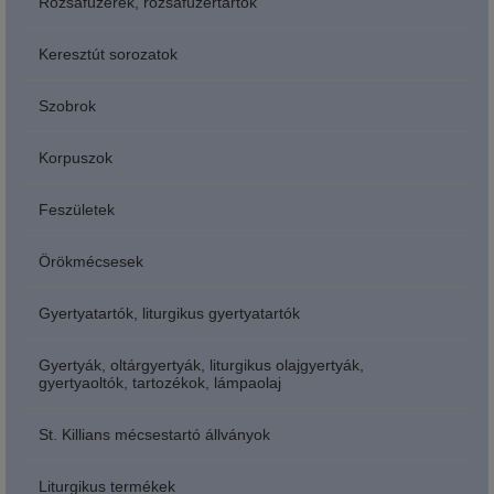
Rózsafüzérek, rózsafüzértartók
Keresztút sorozatok
Szobrok
Korpuszok
Feszületek
Örökmécsesek
Gyertyatartók, liturgikus gyertyatartók
Gyertyák, oltárgyertyák, liturgikus olajgyertyák,
gyertyaoltók, tartozékok, lámpaolaj
St. Killians mécsestartó állványok
Liturgikus termékek