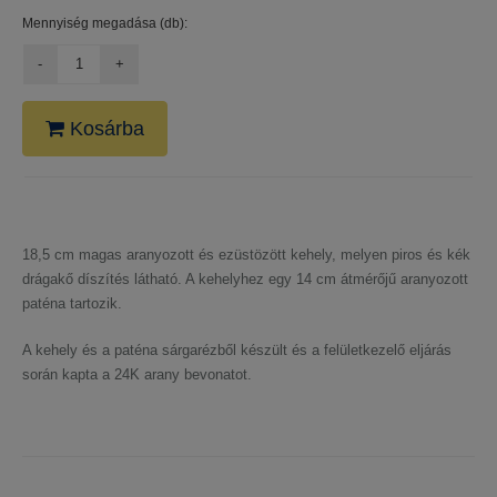
Mennyiség megadása (db):
Kosárba
18,5 cm magas aranyozott és ezüstözött kehely, melyen piros és kék
drágakő díszítés látható. A kehelyhez egy 14 cm átmérőjű aranyozott
paténa tartozik.
A kehely és a paténa sárgarézből készült és a felületkezelő eljárás
során kapta a 24K arany bevonatot.