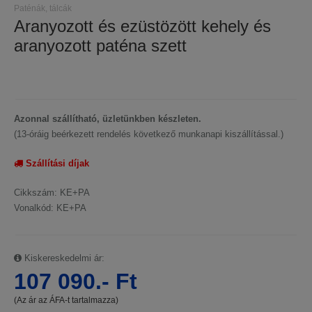
Paténák, tálcák
Aranyozott és ezüstözött kehely és
aranyozott paténa szett
Azonnal szállítható, üzletünkben készleten.
(13-óráig beérkezett rendelés következő munkanapi kiszállítással.)
Szállítási díjak
Cikkszám: KE+PA
Vonalkód: KE+PA
Kiskereskedelmi ár:
107 090.- Ft
(Az ár az ÁFA-t tartalmazza)