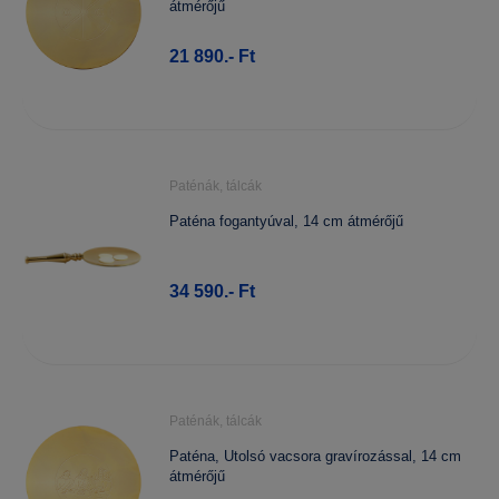
átmérőjű
21 890.- Ft
Paténák, tálcák
Paténa fogantyúval, 14 cm átmérőjű
34 590.- Ft
Paténák, tálcák
Paténa, Utolsó vacsora gravírozással, 14 cm
átmérőjű