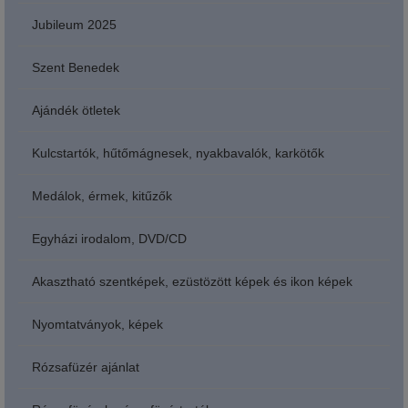
Jubileum 2025
Szent Benedek
Ajándék ötletek
Kulcstartók, hűtőmágnesek, nyakbavalók, karkötők
Medálok, érmek, kitűzők
Egyházi irodalom, DVD/CD
Akasztható szentképek, ezüstözött képek és ikon képek
Nyomtatványok, képek
Rózsafüzér ajánlat