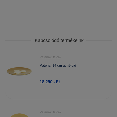
Kapcsolódó termékeink
Paténák, tálcák
Paténa, 14 cm átmérőjű
18 290.- Ft
Paténák, tálcák