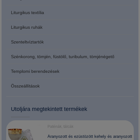
Liturgikus textília
Liturgikus ruhák
Szenteltvíztartók
Szénkorong, tömjén, füstölő, turibulum, tömjénégető
Templomi berendezések
Összeállítások
Utoljára megtekintett termékek
Paténák, tálcák
Aranyozott és ezüstözött kehely és aranyozott