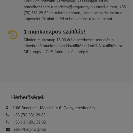
Forduljon hozzánk kérdésével, készséggel állunk
rendelkezésére a rendeles@kegytargy.hu email címen, +36
(70) 631 29 82-es telefonszámon, illetve weboldalunkon a
kapcsolat fül alatt is fel veheti velünk a kapcsolatot.
1 munkanapos szállítás!
Minden munkanap 13:00 óráig beérkezett rendelés a
következő munkanapon kiszállításra kerül! A szállítást az
MPL vagy a GLS futárszolgálat végzi.
Elérhetőségek
1106 Budapest, Maglódi út 6. (Nagykereskedés)
+36 (70) 631 29 82
+36 ( 1 ) 201 29 82
info@kegytargy.hu