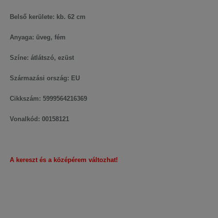
Belső kerülete: kb. 62 cm
Anyaga: üveg, fém
Színe: átlátszó, ezüst
Származási ország: EU
Cikkszám: 5999564216369
Vonalkód: 00158121
A kereszt és a középérem változhat!