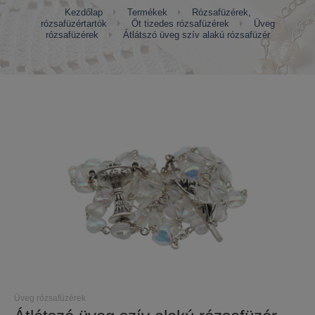
Kezdőlap
Termékek
Rózsafüzérek,
rózsafüzértartók
Öt tizedes rózsafüzérek
Üveg
rózsafüzérek
Átlátszó üveg szív alakú rózsafüzér
Üveg rózsafüzérek