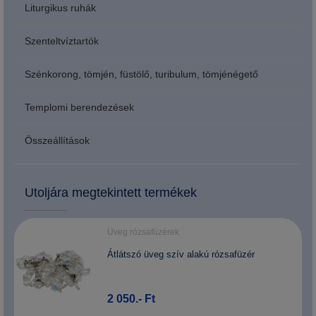
Liturgikus ruhák
Szenteltvíztartók
Szénkorong, tömjén, füstölő, turibulum, tömjénégető
Templomi berendezések
Összeállítások
Utoljára megtekintett termékek
Üveg rózsafüzérek
Átlátszó üveg szív alakú rózsafüzér
2 050.- Ft