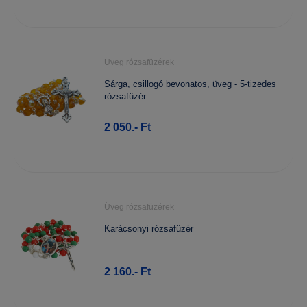
Üveg rózsafüzérek
Sárga, csillogó bevonatos, üveg - 5-tizedes
rózsafüzér
2 050.- Ft
Üveg rózsafüzérek
Karácsonyi rózsafüzér
2 160.- Ft