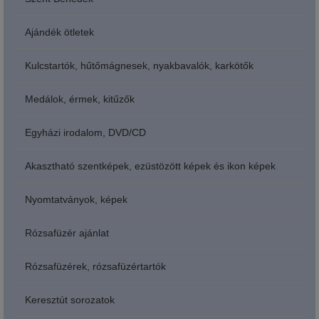
Ajándék ötletek
Kulcstartók, hűtőmágnesek, nyakbavalók, karkötők
Medálok, érmek, kitűzők
Egyházi irodalom, DVD/CD
Akasztható szentképek, ezüstözött képek és ikon képek
Nyomtatványok, képek
Rózsafüzér ajánlat
Rózsafüzérek, rózsafüzértartók
Keresztút sorozatok