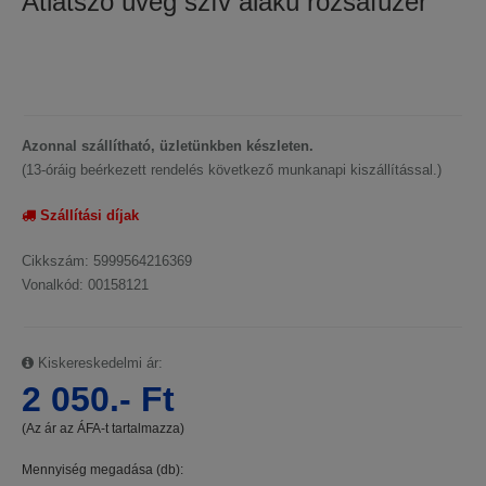
Átlátszó üveg szív alakú rózsafüzér
Azonnal szállítható, üzletünkben készleten.
(13-óráig beérkezett rendelés következő munkanapi kiszállítással.)
Szállítási díjak
Cikkszám: 5999564216369
Vonalkód: 00158121
Kiskereskedelmi ár:
2 050.- Ft
(Az ár az ÁFA-t tartalmazza)
Mennyiség megadása (db):