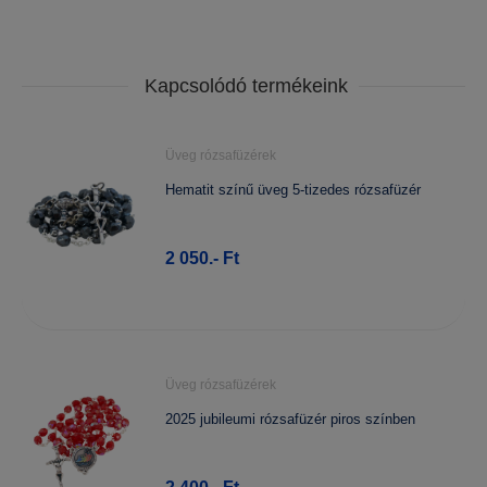
Kapcsolódó termékeink
Üveg rózsafüzérek
Hematit színű üveg 5-tizedes rózsafüzér
2 050.- Ft
Üveg rózsafüzérek
2025 jubileumi rózsafüzér piros színben