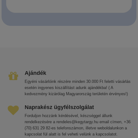
Ajándék
Egyéni vásárlóink részére minden 30.000 Ft feletti vásárlás
esetén ingyenes kiszállítást adunk ajándékba! ( A
kedvezmény kizárólag Magyarország területén érvényes!)
Naprakész ügyfélszolgálat
Forduljon hozzánk kérdésével, készséggel állunk
rendelkezésére a rendeles@kegytargy.hu email címen, +36
(70) 631 29 82-es telefonszámon, illetve weboldalunkon a
kapcsolat fül alatt is fel veheti velünk a kapcsolatot.