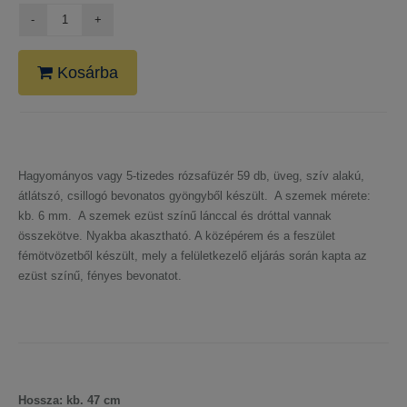
Kosárba
Hagyományos vagy 5-tizedes rózsafüzér 59 db, üveg, szív alakú,
átlátszó, csillogó bevonatos gyöngyből készült. A szemek mérete:
kb. 6 mm. A szemek ezüst színű lánccal és dróttal vannak
összekötve. Nyakba akasztható. A középérem és a feszület
fémötvözetből készült, mely a felületkezelő eljárás során kapta az
ezüst színű, fényes bevonatot.
Hossza: kb. 47 cm