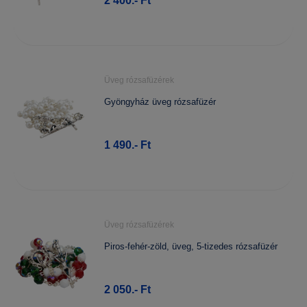
2 400.- Ft
Üveg rózsafüzérek
Gyöngyház üveg rózsafüzér
1 490.- Ft
Üveg rózsafüzérek
Piros-fehér-zöld, üveg, 5-tizedes rózsafüzér
2 050.- Ft