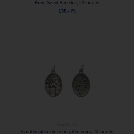
Érem Szent Benedek, 22 mm-es
130.- Ft
Kosárba
Szent Kristóf
Részletek...
Szent Kristóf ezüst színű, fém érem, 22 mm-es