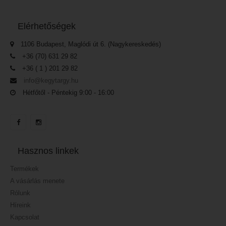
Elérhetőségek
1106 Budapest, Maglódi út 6. (Nagykereskedés)
+36 (70) 631 29 82
+36 ( 1 ) 201 29 82
info@kegytargy.hu
Hétfőtől - Péntekig 9:00 - 16:00
Hasznos linkek
Termékek
A vásárlás menete
Rólunk
Híreink
Kapcsolat