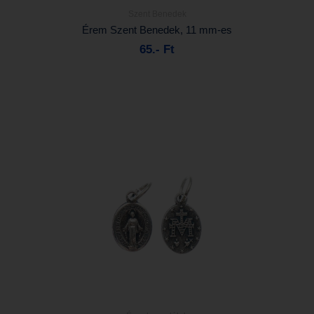
Szent Benedek
Részletek...
Érem Szent Benedek, 11 mm-es
65.- Ft
Kosárba