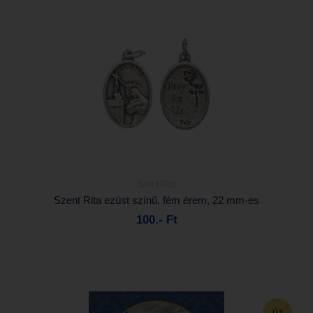
Szent Rita
Részletek...
Szent Rita ezüst színű, fém érem, 22 mm-es
100.- Ft
Kosárba