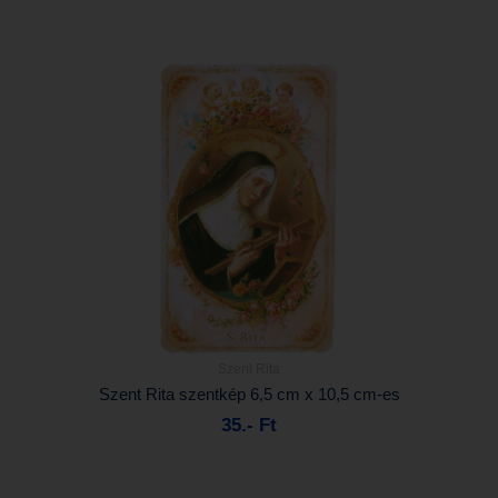
Szent Rita
Részletek...
Szent Rita szentkép 6,5 cm x 10,5 cm-es
35.- Ft
Kosárba