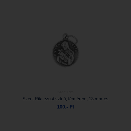
Szent Rita
Részletek...
Szent Rita ezüst színű, fém érem, 13 mm-es
100.- Ft
Kosárba