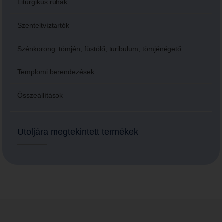
Liturgikus ruhák
Szenteltvíztartók
Szénkorong, tömjén, füstölő, turibulum, tömjénégető
Templomi berendezések
Összeállítások
Utoljára megtekintett termékek