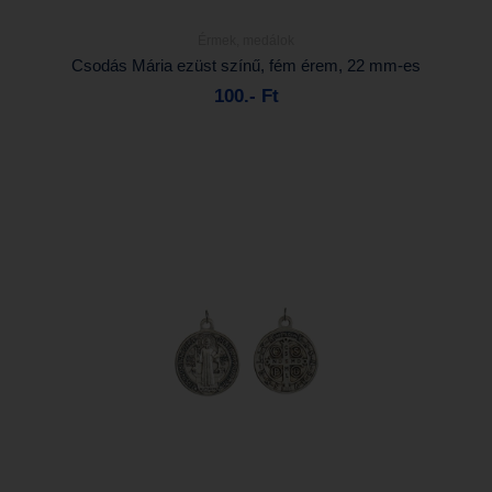
Érmek, medálok
Részletek...
Csodás Mária ezüst színű, fém érem, 22 mm-es
100.- Ft
Kosárba