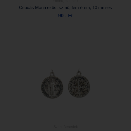
Érmek, medálok
Részletek...
Csodás Mária ezüst színű, fém érem, 10 mm-es
90.- Ft
Kosárba
Szent Benedek
Részletek...