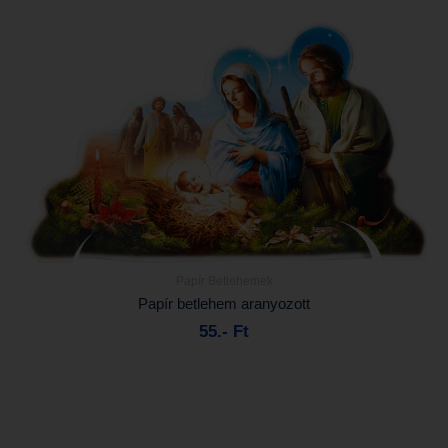
Papír Betlehemek
Részletek...
Papír betlehem aranyozott
55.- Ft
Kosárba