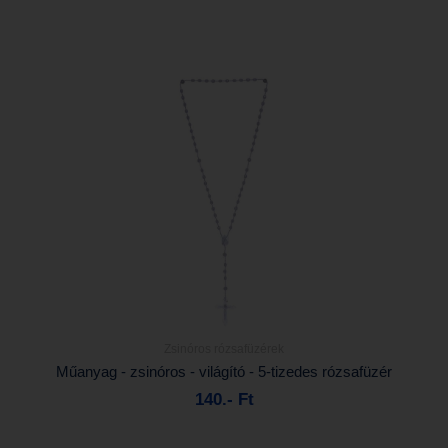
Zsinóros rózsafüzérek
Részletek...
Műanyag - zsinóros - világító - 5-tizedes rózsafüzér
140.- Ft
Kosárba