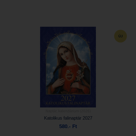
ÚJ
Naptár, kalendárium (2026)
Részletek...
Katolikus falinaptár 2027
580.- Ft
Kosárba