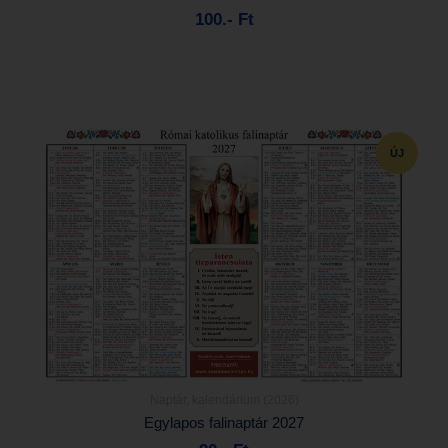
100.- Ft
Kosárba
ÚJ
Naptár, kalendárium (2026)
Részletek...
Egylapos falinaptár 2027