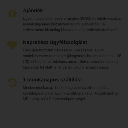
Ajándék
Egyéni vásárlóink részére minden 30.000 Ft feletti vásárlás
esetén ingyenes kiszállítást adunk ajándékba! ( A
kedvezmény kizárólag Magyarország területén érvényes!)
Naprakész ügyfélszolgálat
Forduljon hozzánk kérdésével, készséggel állunk
rendelkezésére a rendeles@kegytargy.hu email címen, +36
(70) 631 29 82-es telefonszámon, illetve weboldalunkon a
kapcsolat fül alatt is fel veheti velünk a kapcsolatot.
1 munkanapos szállítás!
Minden munkanap 13:00 óráig beérkezett rendelés a
következő munkanapon kiszállításra kerül! A szállítást az
MPL vagy a GLS futárszolgálat végzi.