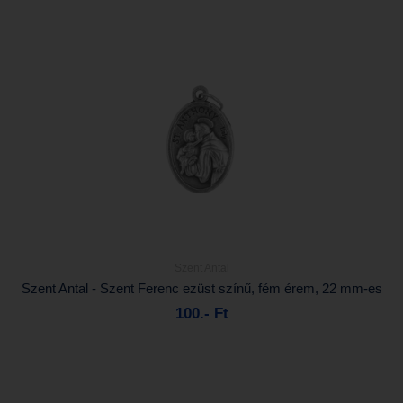
Szent Antal
Részletek...
Szent Antal - Szent Ferenc ezüst színű, fém érem, 22 mm-es
100.- Ft
Kosárba