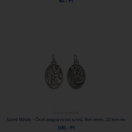
90.- Ft
Kosárba
Érmek, medálok
Részletek...
Szent Mihály - Őrző angyal ezüst színű, fém érem, 22 mm-es
100.- Ft
Kosárba