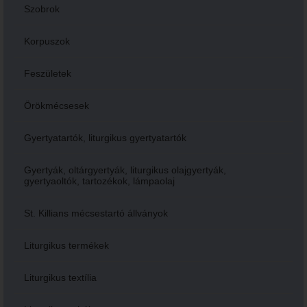
Szobrok
Korpuszok
Feszületek
Örökmécsesek
Gyertyatartók, liturgikus gyertyatartók
Gyertyák, oltárgyertyák, liturgikus olajgyertyák,
gyertyaoltók, tartozékok, lámpaolaj
St. Killians mécsestartó állványok
Liturgikus termékek
Liturgikus textília