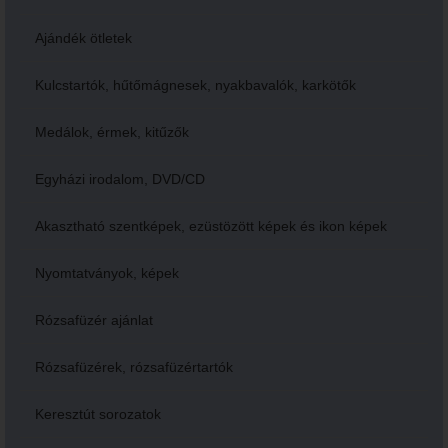
Ajándék ötletek
Kulcstartók, hűtőmágnesek, nyakbavalók, karkötők
Medálok, érmek, kitűzők
Egyházi irodalom, DVD/CD
Akasztható szentképek, ezüstözött képek és ikon képek
Nyomtatványok, képek
Rózsafüzér ajánlat
Rózsafüzérek, rózsafüzértartók
Keresztút sorozatok