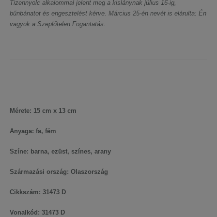
Tizennyolc alkalommal jelent meg a kislánynak július 16-ig,
bűnbánatot és engesztelést kérve. Március 25-én nevét is elárulta: Én
vagyok a Szeplőtelen Fogantatás.
Mérete: 15 cm x 13 cm
Anyaga: fa, fém
Színe: barna, ezüst, színes, arany
Származási ország: Olaszország
Cikkszám: 31473 D
Vonalkód: 31473 D