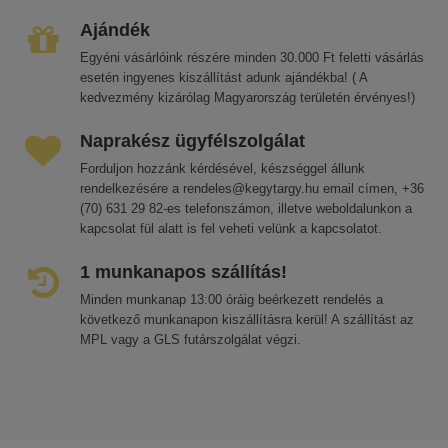
Ajándék
Egyéni vásárlóink részére minden 30.000 Ft feletti vásárlás
esetén ingyenes kiszállítást adunk ajándékba! ( A
kedvezmény kizárólag Magyarország területén érvényes!)
Naprakész ügyfélszolgálat
Forduljon hozzánk kérdésével, készséggel állunk
rendelkezésére a rendeles@kegytargy.hu email címen, +36
(70) 631 29 82-es telefonszámon, illetve weboldalunkon a
kapcsolat fül alatt is fel veheti velünk a kapcsolatot.
1 munkanapos szállítás!
Minden munkanap 13:00 óráig beérkezett rendelés a
következő munkanapon kiszállításra kerül! A szállítást az
MPL vagy a GLS futárszolgálat végzi.