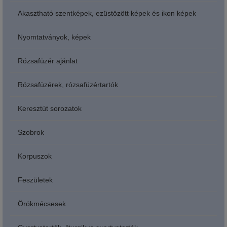
Akasztható szentképek, ezüstözött képek és ikon képek
Nyomtatványok, képek
Rózsafüzér ajánlat
Rózsafüzérek, rózsafüzértartók
Keresztút sorozatok
Szobrok
Korpuszok
Feszületek
Örökmécsesek