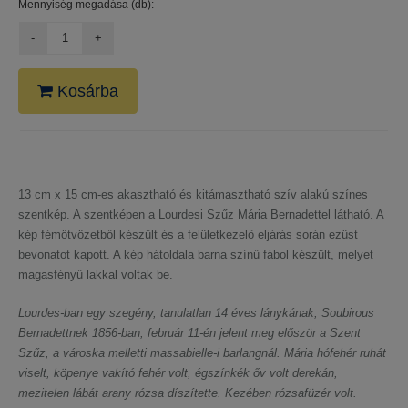
Mennyiség megadása (db):
Kosárba
13 cm x 15 cm-es akasztható és kitámasztható szív alakú színes
szentkép. A szentképen a Lourdesi Szűz Mária Bernadettel látható. A
kép fémötvözetből készűlt és a felületkezelő eljárás során ezüst
bevonatot kapott. A kép hátoldala barna színű fábol készült, melyet
magasfényű lakkal voltak be.
Lourdes-ban egy szegény, tanulatlan 14 éves lánykának, Soubirous
Bernadettnek 1856-ban, február 11-én jelent meg először a Szent
Szűz, a városka melletti massabielle-i barlangnál. Mária hófehér ruhát
viselt, köpenye vakító fehér volt, égszínkék őv volt derekán,
mezitelen lábát arany rózsa díszítette. Kezében rózsafüzér volt.