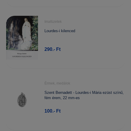
Imafüzetek
Lourdes-i kilenced
290.- Ft
Érmek, medálok
Szent Bernadett - Lourdes-i Mária ezüst színű,
fém érem, 22 mm-es
100.- Ft