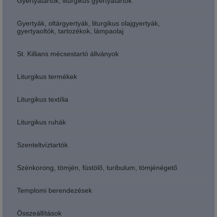
Gyertyatartók, liturgikus gyertyatartók
Gyertyák, oltárgyertyák, liturgikus olajgyertyák,
gyertyaoltók, tartozékok, lámpaolaj
St. Killians mécsestartó állványok
Liturgikus termékek
Liturgikus textília
Liturgikus ruhák
Szenteltvíztartók
Szénkorong, tömjén, füstölő, turibulum, tömjénégető
Templomi berendezések
Összeállítások