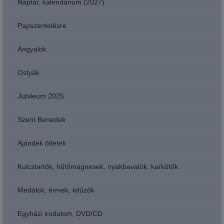
Naptár, kalendárium (2027)
Papszentelésre
Angyalok
Ostyák
Jubileum 2025
Szent Benedek
Ajándék ötletek
Kulcstartók, hűtőmágnesek, nyakbavalók, karkötők
Medálok, érmek, kitűzők
Egyházi irodalom, DVD/CD