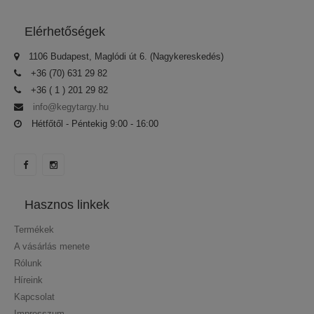
Elérhetőségek
1106 Budapest, Maglódi út 6. (Nagykereskedés)
+36 (70) 631 29 82
+36 ( 1 ) 201 29 82
info@kegytargy.hu
Hétfőtől - Péntekig 9:00 - 16:00
Hasznos linkek
Termékek
A vásárlás menete
Rólunk
Híreink
Kapcsolat
Impresszum