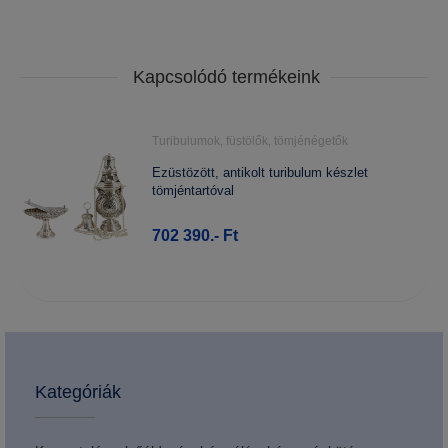
Kapcsolódó termékeink
Turibulumok, füstölők, tömjénégetők
Ezüstözött, antikolt turibulum készlet
tömjéntartóval
702 390.- Ft
Kategóriák