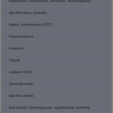
Keresztelés, elsőáldozás, bérmálás, házasságkötés
Ajándék táska, szalvéta
Naptár, kalendárium (2027)
Papszentelésre
Angyalok
Ostyák
Jubileum 2025
Szent Benedek
Ajándék ötletek
Kulcstartók, hűtőmágnesek, nyakbavalók, karkötők