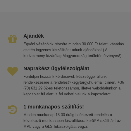
Ajándék
Egyéni vásárlóink részére minden 30.000 Ft feletti vásárlás
esetén ingyenes kiszállítást adunk ajándékba! ( A
kedvezmény kizárólag Magyarország területén érvényes!)
Naprakész ügyfélszolgálat
Forduljon hozzánk kérdésével, készséggel állunk
rendelkezésére a rendeles@kegytargy.hu email címen, +36
(70) 631 29 82-es telefonszámon, illetve weboldalunkon a
kapcsolat fül alatt is fel veheti velünk a kapcsolatot.
1 munkanapos szállítás!
Minden munkanap 13:00 óráig beérkezett rendelés a
következő munkanapon kiszállításra kerül! A szállítást az
MPL vagy a GLS futárszolgálat végzi.