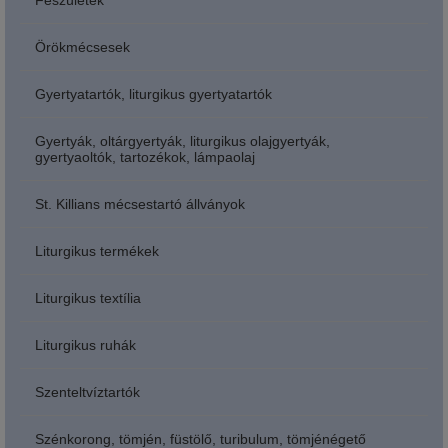
Feszületek
Örökmécsesek
Gyertyatartók, liturgikus gyertyatartók
Gyertyák, oltárgyertyák, liturgikus olajgyertyák,
gyertyaoltók, tartozékok, lámpaolaj
St. Killians mécsestartó állványok
Liturgikus termékek
Liturgikus textília
Liturgikus ruhák
Szenteltvíztartók
Szénkorong, tömjén, füstölő, turibulum, tömjénégető