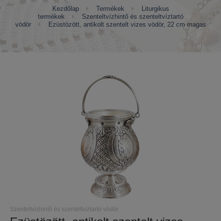
Kezdőlap
Termékek
Liturgikus
termékek
Szenteltvízhintő és szenteltvíztartó
vödör
Ezüstözött, antikolt szentelt vizes vödör, 22 cm magas
Szenteltvízhintő és szenteltvíztartó vödör