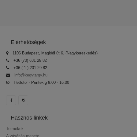
Elérhetőségek
1106 Budapest, Maglódi út 6. (Nagykereskedés)
+36 (70) 631 29 82
+36 ( 1 ) 201 29 82
info@kegytargy.hu
Hétfőtől - Péntekig 9:00 - 16:00
Hasznos linkek
Termékek
A vásárlás menete