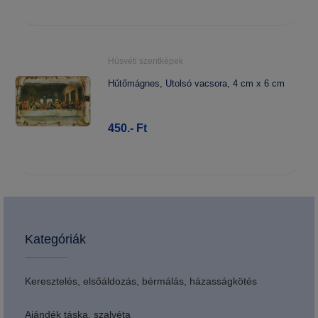
Húsvéti szentképek
Hűtőmágnes, Utolsó vacsora, 4 cm x 6 cm
450.- Ft
Kategóriák
Keresztelés, elsőáldozás, bérmálás, házasságkötés
Ajándék táska, szalvéta