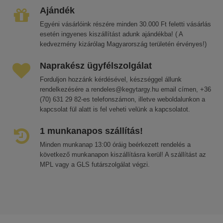
Ajándék
Egyéni vásárlóink részére minden 30.000 Ft feletti vásárlás
esetén ingyenes kiszállítást adunk ajándékba! ( A
kedvezmény kizárólag Magyarország területén érvényes!)
Naprakész ügyfélszolgálat
Forduljon hozzánk kérdésével, készséggel állunk
rendelkezésére a rendeles@kegytargy.hu email címen, +36
(70) 631 29 82-es telefonszámon, illetve weboldalunkon a
kapcsolat fül alatt is fel veheti velünk a kapcsolatot.
1 munkanapos szállítás!
Minden munkanap 13:00 óráig beérkezett rendelés a
következő munkanapon kiszállításra kerül! A szállítást az
MPL vagy a GLS futárszolgálat végzi.