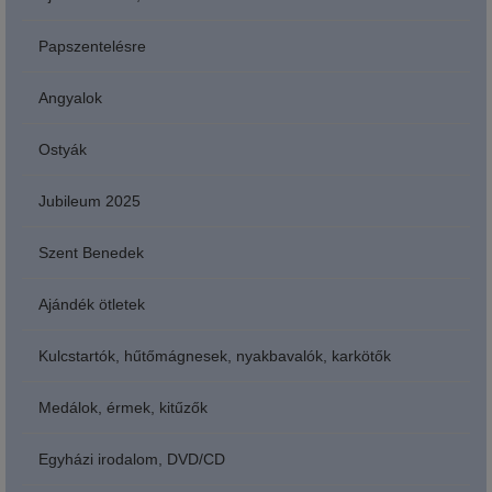
Papszentelésre
Angyalok
Ostyák
Jubileum 2025
Szent Benedek
Ajándék ötletek
Kulcstartók, hűtőmágnesek, nyakbavalók, karkötők
Medálok, érmek, kitűzők
Egyházi irodalom, DVD/CD