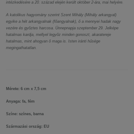
intézkedésére a 20. század elején került október 2-ára, mai helyére.
A katolikus hagyomány szerint Szent Mihály (Mihály arkangyal)
egyike a hét arkangyalnak (főangyalnak), ő a mennyei hadak nagy
vezére és győztes harcosa. Ünnepnapja szeptember 29. Jelképe
hatalmas kardja, mellyel legyőz minden gonoszt, akaratereje
hatalmas, mint ahogyan ő maga is. Isten iránti hűsége
megingathatatlan.
Mérete: 6 cm x 7,5 cm
Anyaga: fa, fém
Színe: színes, barna
Származási ország: EU