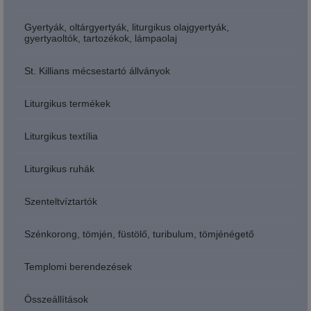
Gyertyák, oltárgyertyák, liturgikus olajgyertyák,
gyertyaoltók, tartozékok, lámpaolaj
St. Killians mécsestartó állványok
Liturgikus termékek
Liturgikus textília
Liturgikus ruhák
Szenteltvíztartók
Szénkorong, tömjén, füstölő, turibulum, tömjénégető
Templomi berendezések
Összeállítások