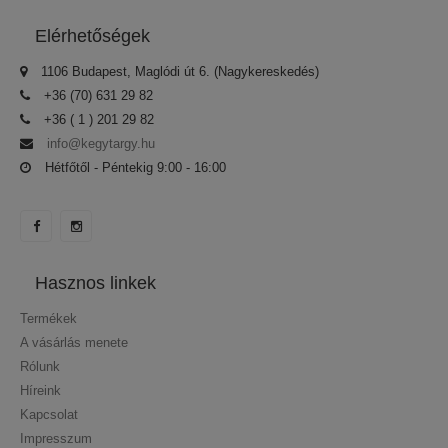
Elérhetőségek
1106 Budapest, Maglódi út 6. (Nagykereskedés)
+36 (70) 631 29 82
+36 ( 1 ) 201 29 82
info@kegytargy.hu
Hétfőtől - Péntekig 9:00 - 16:00
Hasznos linkek
Termékek
A vásárlás menete
Rólunk
Híreink
Kapcsolat
Impresszum