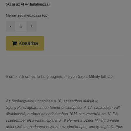
(Az ár az ÁFA-t tartalmazza)
Mennyiség megadása (db):
Kosárba
6 cm x 7,5 cm-es fa hűtőmágnes, melyen Szent Mihály látható.
Az őrzőangyalok ünneplése a 16. században alakult ki
Spanyolországban, innen terjedt el Európába. A 17. században vált
általánossá, a római kalendáriumban 1615-ben vezették be. V. Pál
szeptember első vasárnapjára, X. Kelemen a Szent Mihály ünnepe
utáni első szabadnapra helyezte az elméknapot, amely végül X. Pius