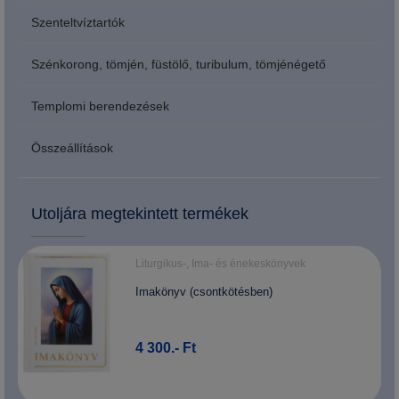
Szenteltvíztartók
Szénkorong, tömjén, füstölő, turibulum, tömjénégető
Templomi berendezések
Összeállítások
Utoljára megtekintett termékek
Liturgikus-, Ima- és énekeskönyvek
Imakönyv (csontkötésben)
4 300.- Ft