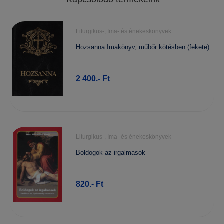
Liturgikus-, Ima- és énekeskönyvek
Hozsanna Imakönyv, műbőr kötésben (fekete)
2 400.- Ft
Liturgikus-, Ima- és énekeskönyvek
Boldogok az irgalmasok
820.- Ft