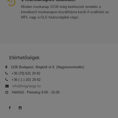
Minden munkanap 13:00 óráig beérkezett rendelés a
következő munkanapon kiszállításra kerül! A szállítást az
MPL vagy a GLS futárszolgálat végzi.
Elérhetőségek
1106 Budapest, Maglódi út 6. (Nagykereskedés)
+36 (70) 631 29 82
+36 ( 1 ) 201 29 82
info@kegytargy.hu
Hétfőtől - Péntekig 9:00 - 16:00