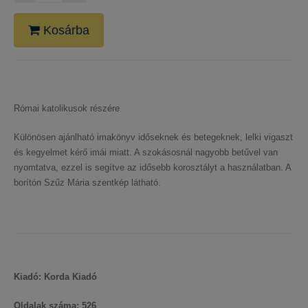
Kosárba
Római katolikusok részére
Különösen ajánlható imakönyv időseknek és betegeknek, lelki vigaszt
és kegyelmet kérő imái miatt. A szokásosnál nagyobb betűvel van
nyomtatva, ezzel is segítve az idősebb korosztályt a használatban. A
borítón Szűz Mária szentkép látható.
Kiadó: Korda Kiadó
Oldalak száma: 526