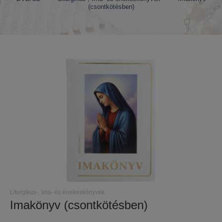
(csontkötésben)
Liturgikus-, Ima- és énekeskönyvek
Imakönyv (csontkötésben)