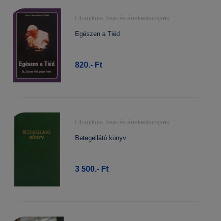
Liturgikus-, Ima- és énekeskönyvek
Egészen a Tiéd
820.- Ft
Liturgikus-, Ima- és énekeskönyvek
Betegellátó könyv
3 500.- Ft