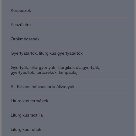
Korpuszok
Feszületek
Örökmécsesek
Gyertyatartók, liturgikus gyertyatartók
Gyertyák, oltárgyertyák, liturgikus olajgyertyák,
gyertyaoltók, tartozékok, lámpaolaj
St. Killians mécsestartó állványok
Liturgikus termékek
Liturgikus textília
Liturgikus ruhák