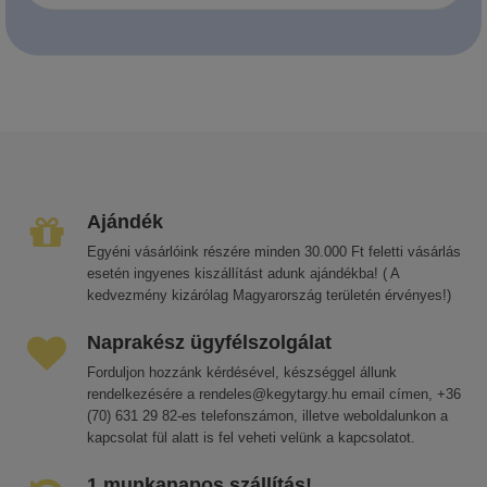
Ajándék
Egyéni vásárlóink részére minden 30.000 Ft feletti vásárlás
esetén ingyenes kiszállítást adunk ajándékba! ( A
kedvezmény kizárólag Magyarország területén érvényes!)
Naprakész ügyfélszolgálat
Forduljon hozzánk kérdésével, készséggel állunk
rendelkezésére a rendeles@kegytargy.hu email címen, +36
(70) 631 29 82-es telefonszámon, illetve weboldalunkon a
kapcsolat fül alatt is fel veheti velünk a kapcsolatot.
1 munkanapos szállítás!