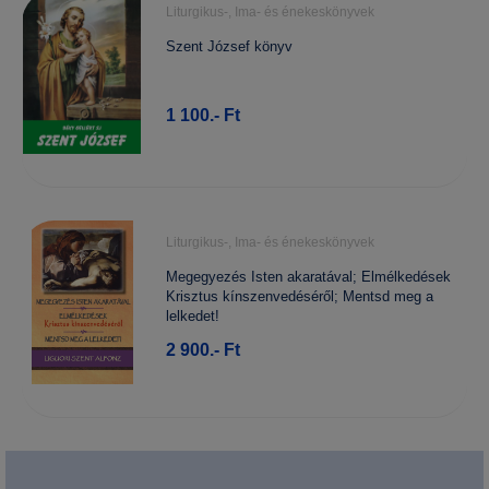
Liturgikus-, Ima- és énekeskönyvek
Szent József könyv
1 100.- Ft
Liturgikus-, Ima- és énekeskönyvek
Megegyezés Isten akaratával; Elmélkedések
Krisztus kínszenvedéséről; Mentsd meg a
lelkedet!
2 900.- Ft