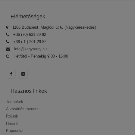
Elérhetőségek
1106 Budapest, Maglódi út 6. (Nagykereskedés)
+36 (70) 631 29 82
+36 ( 1 ) 201 29 82
info@kegytargy.hu
Hétfőtől - Péntekig 9:00 - 16:00
Hasznos linkek
Termékek
A vásárlás menete
Rólunk
Híreink
Kapcsolat