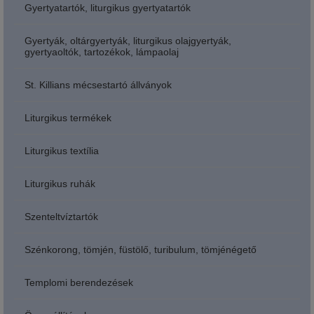
Gyertyatartók, liturgikus gyertyatartók
Gyertyák, oltárgyertyák, liturgikus olajgyertyák,
gyertyaoltók, tartozékok, lámpaolaj
St. Killians mécsestartó állványok
Liturgikus termékek
Liturgikus textília
Liturgikus ruhák
Szenteltvíztartók
Szénkorong, tömjén, füstölő, turibulum, tömjénégető
Templomi berendezések