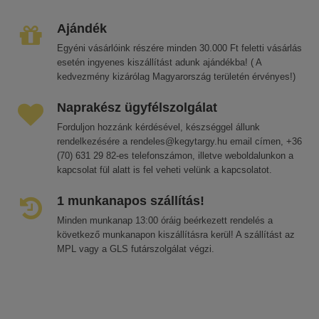
Ajándék
Egyéni vásárlóink részére minden 30.000 Ft feletti vásárlás
esetén ingyenes kiszállítást adunk ajándékba! ( A
kedvezmény kizárólag Magyarország területén érvényes!)
Naprakész ügyfélszolgálat
Forduljon hozzánk kérdésével, készséggel állunk
rendelkezésére a rendeles@kegytargy.hu email címen, +36
(70) 631 29 82-es telefonszámon, illetve weboldalunkon a
kapcsolat fül alatt is fel veheti velünk a kapcsolatot.
1 munkanapos szállítás!
Minden munkanap 13:00 óráig beérkezett rendelés a
következő munkanapon kiszállításra kerül! A szállítást az
MPL vagy a GLS futárszolgálat végzi.