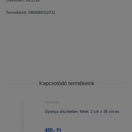
Cikkszám: BC1516
Termékkód: 5902689312731
Kapcsolódó termékeink
Gyertyák
Gyertya díszítetlen, fehér, 2 cm x 26 cm-es
480.- Ft