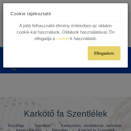
Ingyenes kiszállítás
30.000 Ft felett egyéni vásárlóink részére!
Cookie tájékoztató
1 munkanapos házhoz szállítás!
Készleten lévő termékekre.
info@kegytargy.hu
A jobb felhasználói élmény érdekében az oldalon
+36 (70) 631 29 82 | +36 ( 1 ) 201 29 82
cookie-kat használunk. Oldalunk használatával, Ön
elfogadja a
cookie
-k használatát.
Belépés
Regisztráció
Elfogadom
0
Karkötő fa Szentlélek
Kezdőlap
Termékek
Keresztelés, elsőáldozás, bérmálás,
házasságkötés
Bérmálás
Karkötő fa Szentlélek