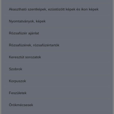
Akasztható szentképek, ezüstözött képek és ikon képek
Nyomtatványok, képek
Rózsafüzér ajánlat
Rózsafüzérek, rózsafüzértartók
Keresztút sorozatok
Szobrok
Korpuszok
Feszületek
Örökmécsesek