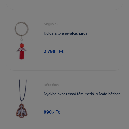
Angyalok
Kulcstartó angyalka, piros
2 790.- Ft
Bérmálás
Nyakba akasztható fém medál olívafa házban
990.- Ft