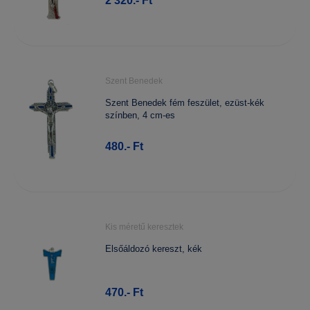
2 320.- Ft
Szent Benedek
Szent Benedek fém feszület, ezüst-kék
színben, 4 cm-es
480.- Ft
Kis méretű keresztek
Elsőáldozó kereszt, kék
470.- Ft