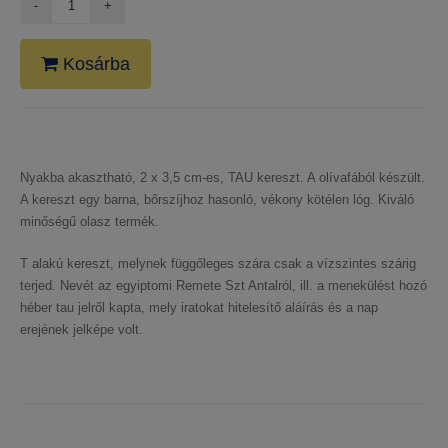
Kosárba
Nyakba akasztható, 2 x 3,5 cm-es, TAU kereszt. A olívafából készült.
A kereszt egy barna, bőrszíjhoz hasonló, vékony kötélen lóg. Kiváló
minőségű olasz termék.
T alakú kereszt, melynek függőleges szára csak a vízszintes szárig
terjed. Nevét az egyiptomi Remete Szt Antalról, ill. a menekülést hozó
héber tau jelről kapta, mely iratokat hitelesítő aláírás és a nap
erejének jelképe volt.