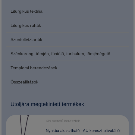
Liturgikus textília
Liturgikus ruhák
Szenteltvíztartók
Szénkorong, tömjén, füstölő, turibulum, tömjénégető
Templomi berendezések
Összeállítások
Utoljára megtekintett termékek
Kis méretű keresztek
Nyakba akasztható TAU kereszt olívafából