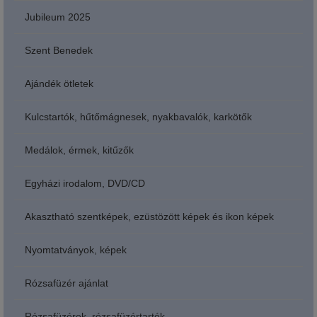
Jubileum 2025
Szent Benedek
Ajándék ötletek
Kulcstartók, hűtőmágnesek, nyakbavalók, karkötők
Medálok, érmek, kitűzők
Egyházi irodalom, DVD/CD
Akasztható szentképek, ezüstözött képek és ikon képek
Nyomtatványok, képek
Rózsafüzér ajánlat
Rózsafüzérek, rózsafüzértartók