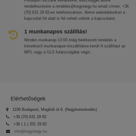
Forduljon hozzánk kérdésével, készséggel állunk
rendelkezésére a rendeles@kegytargy.hu email címen, +36
(70) 631 29 82-es telefonszámon, illetve weboldalunkon a
kapcsolat fül alatt is fel veheti velünk a kapcsolatot.
1 munkanapos szállítás!
Minden munkanap 13:00 óráig beérkezett rendelés a
következő munkanapon kiszállításra kerül! A szállítást az
MPL vagy a GLS futárszolgálat végzi.
Elérhetőségek
1106 Budapest, Maglódi út 6. (Nagykereskedés)
+36 (70) 631 29 82
+36 ( 1 ) 201 29 82
info@kegytargy.hu