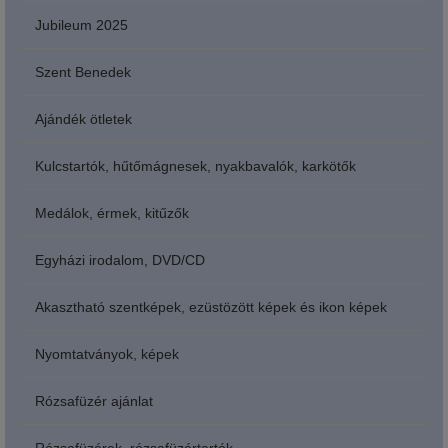
Jubileum 2025
Szent Benedek
Ajándék ötletek
Kulcstartók, hűtőmágnesek, nyakbavalók, karkötők
Medálok, érmek, kitűzők
Egyházi irodalom, DVD/CD
Akasztható szentképek, ezüstözött képek és ikon képek
Nyomtatványok, képek
Rózsafüzér ajánlat