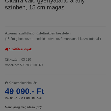
Oltárra való gyertyatartó arany
színben, 15 cm magas
Azonnal szállítható, üzletünkben készleten.
(13-óráig beérkezett rendelés következő munkanapi kiszállítással.)
Szállítási díjak
Cikkszám: 03-210
Vonalkód: 5902808101260
Kiskereskedelmi ár:
49 090.- Ft
(Az ár az ÁFA-t tartalmazza)
Mennyiség megadása (db):