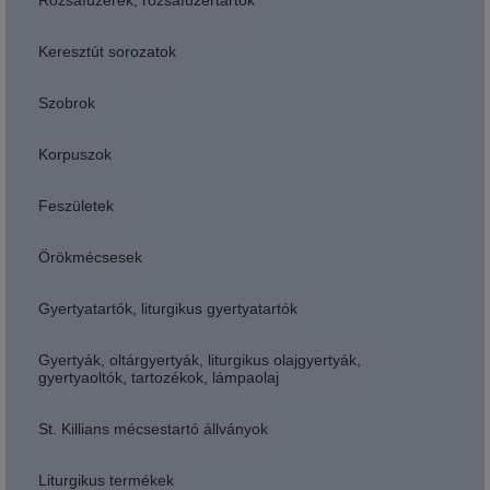
Rózsafüzérek, rózsafüzértartók
Keresztút sorozatok
Szobrok
Korpuszok
Feszületek
Örökmécsesek
Gyertyatartók, liturgikus gyertyatartók
Gyertyák, oltárgyertyák, liturgikus olajgyertyák,
gyertyaoltók, tartozékok, lámpaolaj
St. Killians mécsestartó állványok
Liturgikus termékek