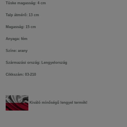
Tüske magasság: 4 cm
Talp átmérő: 13 cm
Magasság: 15 cm
Anyaga: fém
Színe: arany
Származási ország: Lengyelország
Cikkszám: 03-210
Vonalkód: 5999564215973
Kiváló mínőségű lengyel termék!