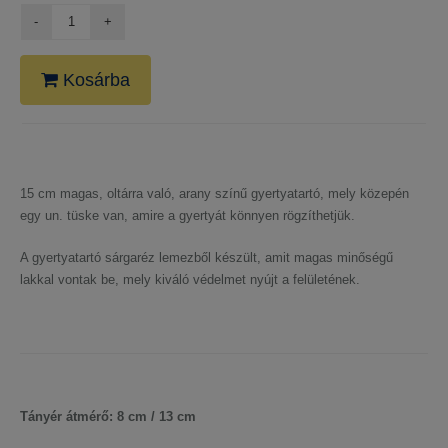
Kosárba
15 cm magas, oltárra való, arany színű gyertyatartó, mely közepén
egy un. tüske van, amire a gyertyát könnyen rögzíthetjük.
A gyertyatartó sárgaréz lemezből készült, amit magas minőségű
lakkal vontak be, mely kiváló védelmet nyújt a felületének.
Tányér átmérő: 8 cm / 13 cm