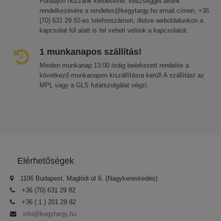
Forduljon hozzánk kérdésével, készséggel állunk
rendelkezésére a rendeles@kegytargy.hu email címen, +36
(70) 631 29 82-es telefonszámon, illetve weboldalunkon a
kapcsolat fül alatt is fel veheti velünk a kapcsolatot.
1 munkanapos szállítás!
Minden munkanap 13:00 óráig beérkezett rendelés a
következő munkanapon kiszállításra kerül! A szállítást az
MPL vagy a GLS futárszolgálat végzi.
Elérhetőségek
1106 Budapest, Maglódi út 6. (Nagykereskedés)
+36 (70) 631 29 82
+36 ( 1 ) 201 29 82
info@kegytargy.hu