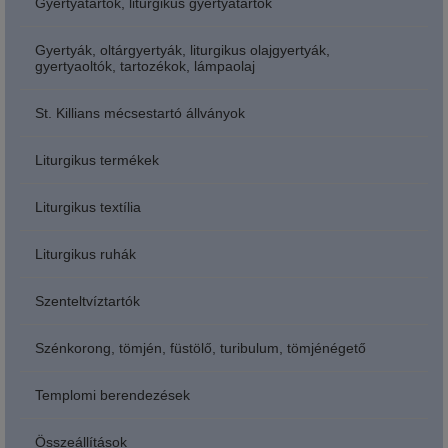
Gyertyatartók, liturgikus gyertyatartók
Gyertyák, oltárgyertyák, liturgikus olajgyertyák,
gyertyaoltók, tartozékok, lámpaolaj
St. Killians mécsestartó állványok
Liturgikus termékek
Liturgikus textília
Liturgikus ruhák
Szenteltvíztartók
Szénkorong, tömjén, füstölő, turibulum, tömjénégető
Templomi berendezések
Összeállítások