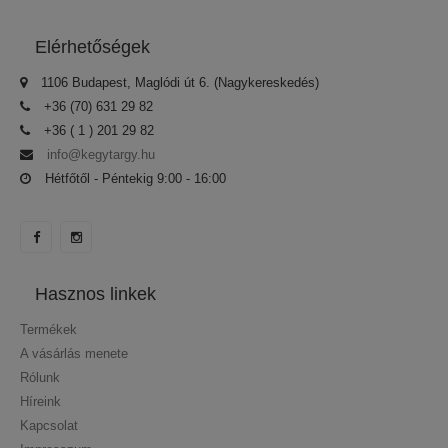
Elérhetőségek
1106 Budapest, Maglódi út 6. (Nagykereskedés)
+36 (70) 631 29 82
+36 ( 1 ) 201 29 82
info@kegytargy.hu
Hétfőtől - Péntekig 9:00 - 16:00
Hasznos linkek
Termékek
A vásárlás menete
Rólunk
Híreink
Kapcsolat