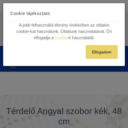
Ingyenes kiszállítás
30.000 Ft felett egyéni vásárlóink részére!
Cookie tájékoztató
1 munkanapos házhoz szállítás!
Készleten lévő termékekre.
info@kegytargy.hu
A jobb felhasználói élmény érdekében az oldalon
+36 (70) 631 29 82 | +36 ( 1 ) 201 29 82
cookie-kat használunk. Oldalunk használatával, Ön
elfogadja a
cookie
-k használatát.
Belépés
Regisztráció
Elfogadom
0
Térdelő Angyal szobor kék, 48
cm