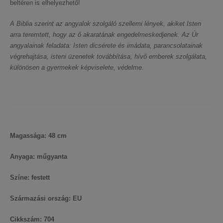
beltéren is elhelyezhető!
A Biblia szerint az angyalok szolgáló szellemi lények, akiket Isten
arra teremtett, hogy az ő akaratának engedelmeskedjenek. Az Úr
angyalainak feladata: Isten dicsérete és imádata, parancsolatainak
végrehajtása, isteni üzenetek továbbítása, hívő emberek szolgálata,
különösen a gyermekek képviselete, védelme.
Magassága: 48 cm
Anyaga: műgyanta
Színe: festett
Származási ország: EU
Cikkszám: 704