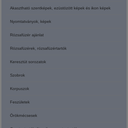
Akasztható szentképek, ezüstözött képek és ikon képek
Nyomtatványok, képek
Rózsafüzér ajánlat
Rózsafüzérek, rózsafüzértartók
Keresztút sorozatok
Szobrok
Korpuszok
Feszületek
Örökmécsesek