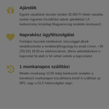
Ajándék
Egyéni vásárlóink részére minden 30.000 Ft feletti vásárlás
esetén ingyenes kiszállítást adunk ajándékba! ( A
kedvezmény kizárólag Magyarország területén érvényes!)
Naprakész ügyfélszolgálat
Forduljon hozzánk kérdésével, készséggel állunk
rendelkezésére a rendeles@kegytargy.hu email címen, +36
(70) 631 29 82-es telefonszámon, illetve weboldalunkon a
kapcsolat fül alatt is fel veheti velünk a kapcsolatot.
1 munkanapos szállítás!
Minden munkanap 13:00 óráig beérkezett rendelés a
következő munkanapon kiszállításra kerül! A szállítást az
MPL vagy a GLS futárszolgálat végzi.