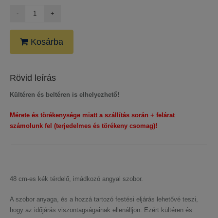
Kosárba
Rövid leírás
Kültéren és beltéren is elhelyezhető!
Mérete és törékenysége miatt a szállítás során + felárat
számolunk fel (terjedelmes és törékeny csomag)!
48 cm-es kék térdelő, imádkozó angyal szobor.
A szobor anyaga, és a hozzá tartozó festési eljárás lehetővé teszi,
hogy az időjárás viszontagságainak ellenálljon. Ezért kültéren és