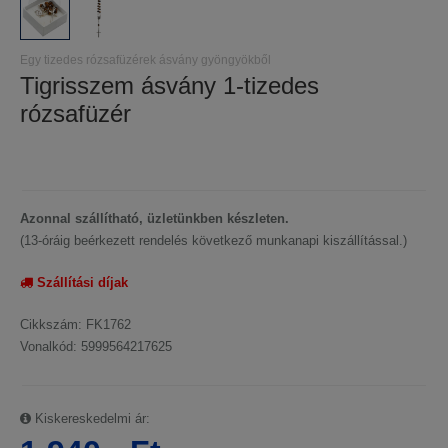
Egy tizedes rózsafüzérek ásvány gyöngyökből
Tigrisszem ásvány 1-tizedes
rózsafüzér
Azonnal szállítható, üzletünkben készleten.
(13-óráig beérkezett rendelés következő munkanapi kiszállítással.)
Szállítási díjak
Cikkszám: FK1762
Vonalkód: 5999564217625
Kiskereskedelmi ár: