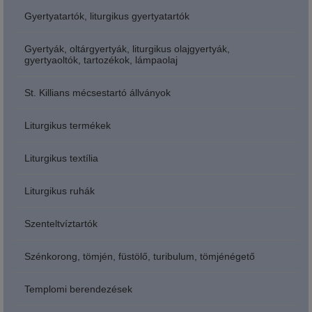
Gyertyatartók, liturgikus gyertyatartók
Gyertyák, oltárgyertyák, liturgikus olajgyertyák,
gyertyaoltók, tartozékok, lámpaolaj
St. Killians mécsestartó állványok
Liturgikus termékek
Liturgikus textília
Liturgikus ruhák
Szenteltvíztartók
Szénkorong, tömjén, füstölő, turibulum, tömjénégető
Templomi berendezések