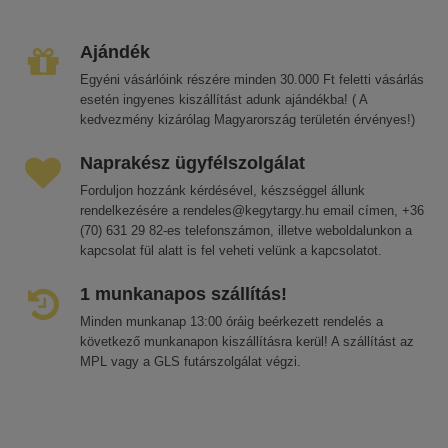
Ajándék
Egyéni vásárlóink részére minden 30.000 Ft feletti vásárlás
esetén ingyenes kiszállítást adunk ajándékba! ( A
kedvezmény kizárólag Magyarország területén érvényes!)
Naprakész ügyfélszolgálat
Forduljon hozzánk kérdésével, készséggel állunk
rendelkezésére a rendeles@kegytargy.hu email címen, +36
(70) 631 29 82-es telefonszámon, illetve weboldalunkon a
kapcsolat fül alatt is fel veheti velünk a kapcsolatot.
1 munkanapos szállítás!
Minden munkanap 13:00 óráig beérkezett rendelés a
következő munkanapon kiszállításra kerül! A szállítást az
MPL vagy a GLS futárszolgálat végzi.