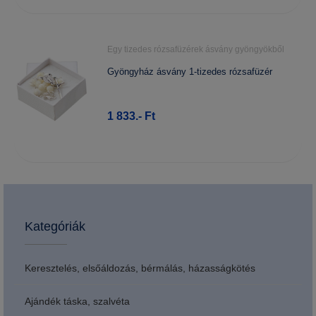
Egy tizedes rózsafüzérek ásvány gyöngyökből
Gyöngyház ásvány 1-tizedes rózsafüzér
1 833.- Ft
Kategóriák
Keresztelés, elsőáldozás, bérmálás, házasságkötés
Ajándék táska, szalvéta