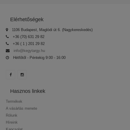
Elérhetőségek
1106 Budapest, Maglódi út 6. (Nagykereskedés)
+36 (70) 631 29 82
+36 ( 1 ) 201 29 82
info@kegytargy.hu
Hétfőtől - Péntekig 9:00 - 16:00
Hasznos linkek
Termékek
A vásárlás menete
Rólunk
Híreink
Kapcsolat