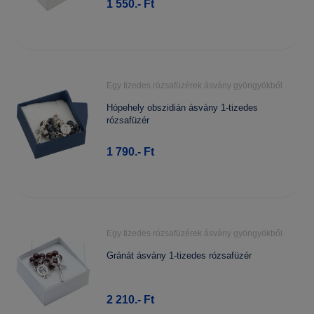
1 550.- Ft
Egy tizedes rózsafüzérek ásvány gyöngyökből
Hópehely obszidián ásvány 1-tizedes
rózsafüzér
1 790.- Ft
Egy tizedes rózsafüzérek ásvány gyöngyökből
Gránát ásvány 1-tizedes rózsafüzér
2 210.- Ft