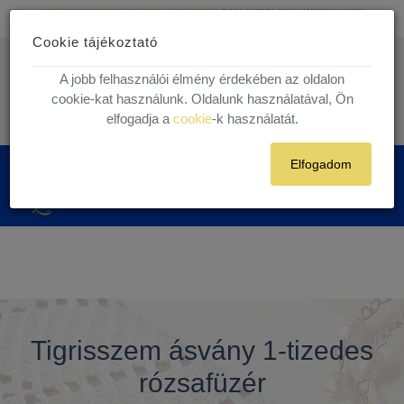
Ingyenes kiszállítás
30.000 Ft felett egyéni vásárlóink részére!
Cookie tájékoztató
1 munkanapos házhoz szállítás!
Készleten lévő termékekre.
info@kegytargy.hu
A jobb felhasználói élmény érdekében az oldalon
+36 (70) 631 29 82 | +36 ( 1 ) 201 29 82
cookie-kat használunk. Oldalunk használatával, Ön
elfogadja a
cookie
-k használatát.
Belépés
Regisztráció
Elfogadom
0
Tigrisszem ásvány 1-tizedes
rózsafüzér