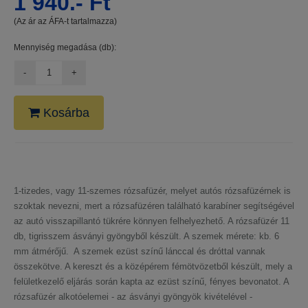
1 940.- Ft
(Az ár az ÁFA-t tartalmazza)
Mennyiség megadása (db):
Kosárba
1-tizedes, vagy 11-szemes rózsafüzér, melyet autós rózsafüzérnek is
szoktak nevezni, mert a rózsafüzéren található karabíner segítségével
az autó visszapillantó tükrére könnyen felhelyezhető. A rózsafüzér 11
db, tigrisszem ásványi gyöngyből készült. A szemek mérete: kb. 6
mm átmérőjű. A szemek ezüst színű lánccal és dróttal vannak
összekötve. A kereszt és a középérem fémötvözetből készült, mely a
felületkezelő eljárás során kapta az ezüst színű, fényes bevonatot. A
rózsafüzér alkotóelemei - az ásványi gyöngyök kivételével -