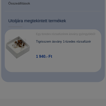
Összeállítások
Utoljára megtekintett termékek
Egy tizedes rózsafüzérek ásvány gyöngyökből
Tigrisszem ásvány 1-tizedes rózsafüzér
1 940.- Ft