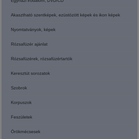
Egyházi irodalom, DVD/CD
Akasztható szentképek, ezüstözött képek és ikon képek
Nyomtatványok, képek
Rózsafüzér ajánlat
Rózsafüzérek, rózsafüzértartók
Keresztút sorozatok
Szobrok
Korpuszok
Feszületek
Örökmécsesek