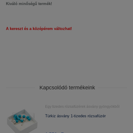
Kiváló minőségű termék!
A kereszt és a középérem változhat!
Kapcsolódó termékeink
Egy tizedes rózsafüzérek ásvány gyöngyökből
Türkiz ásvány 1-tizedes rózsafüzér