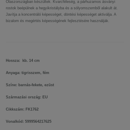
Olaszországban készültek. Kvarcféleség, a párhuzamos ásványi
rostok beépülnek a hegyikristályba és a sólyomszemből alakult át.
Javítja a koncentráló képességet, döntési képességet aktiválja. A
bizalom és megértés képességének fejlesztésére használják.
Hossza: kb. 14 cm
Anyaga: tigrisszem, fém
Színe: barnás-fekete, ezüst
Származási ország: EU
Cikkszám: FK1762
Vonalkód: 5999564217625