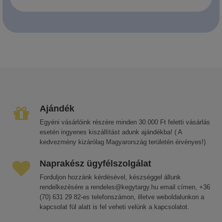
Ajándék
Egyéni vásárlóink részére minden 30.000 Ft feletti vásárlás
esetén ingyenes kiszállítást adunk ajándékba! ( A
kedvezmény kizárólag Magyarország területén érvényes!)
Naprakész ügyfélszolgálat
Forduljon hozzánk kérdésével, készséggel állunk
rendelkezésére a rendeles@kegytargy.hu email címen, +36
(70) 631 29 82-es telefonszámon, illetve weboldalunkon a
kapcsolat fül alatt is fel veheti velünk a kapcsolatot.