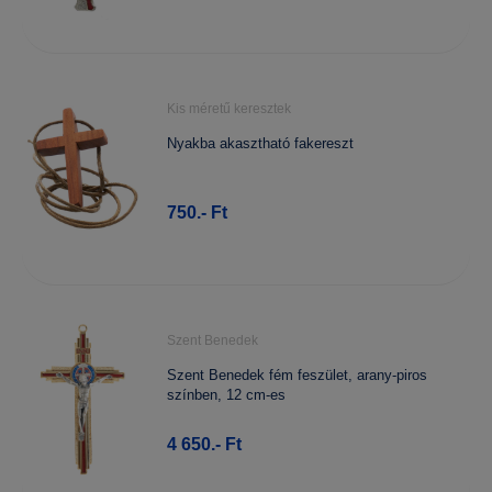
Kis méretű keresztek
Nyakba akasztható fakereszt
750.- Ft
Szent Benedek
Szent Benedek fém feszület, arany-piros
színben, 12 cm-es
4 650.- Ft