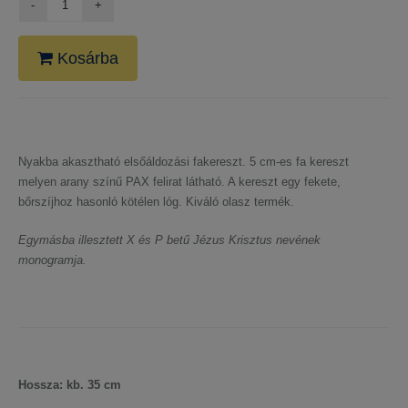
Kosárba
Nyakba akasztható elsőáldozási fakereszt. 5 cm-es fa kereszt
melyen arany színű PAX felirat látható. A kereszt egy fekete,
bőrszíjhoz hasonló kötélen lóg. Kiváló olasz termék.
Egymásba illesztett X és P betű Jézus Krisztus nevének
monogramja.
Hossza: kb. 35 cm