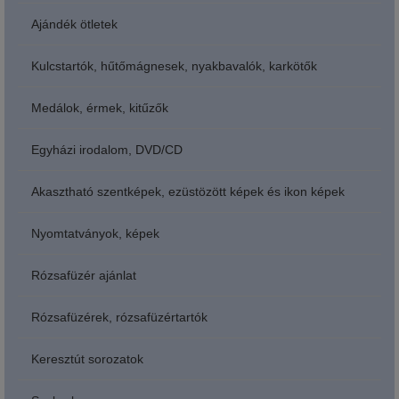
Ajándék ötletek
Kulcstartók, hűtőmágnesek, nyakbavalók, karkötők
Medálok, érmek, kitűzők
Egyházi irodalom, DVD/CD
Akasztható szentképek, ezüstözött képek és ikon képek
Nyomtatványok, képek
Rózsafüzér ajánlat
Rózsafüzérek, rózsafüzértartók
Keresztút sorozatok