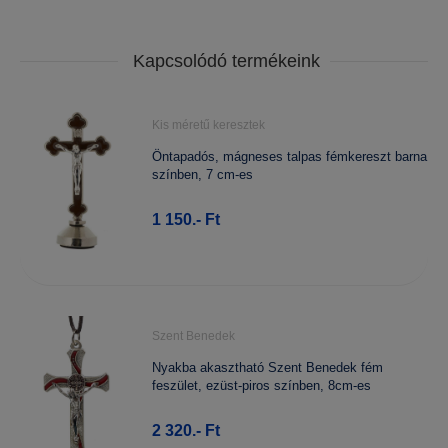
Kapcsolódó termékeink
Kis méretű keresztek
Öntapadós, mágneses talpas fémkereszt barna
színben, 7 cm-es
1 150.- Ft
Szent Benedek
Nyakba akasztható Szent Benedek fém
feszület, ezüst-piros színben, 8cm-es
2 320.- Ft