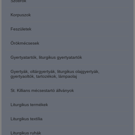
Szobrok
Korpuszok
Feszületek
Örökmécsesek
Gyertyatartók, liturgikus gyertyatartók
Gyertyák, oltárgyertyák, liturgikus olajgyertyák,
gyertyaoltók, tartozékok, lámpaolaj
St. Killians mécsestartó állványok
Liturgikus termékek
Liturgikus textília
Liturgikus ruhák